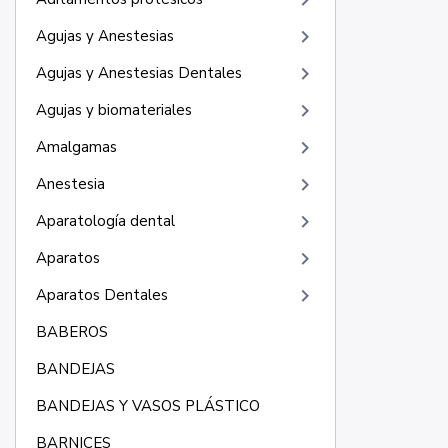
keyboard_arrow_right
keyboard_arrow_right
Agujas y Anestesias
keyboard_arrow_right
Agujas y Anestesias Dentales
keyboard_arrow_right
Agujas y biomateriales
keyboard_arrow_right
Amalgamas
keyboard_arrow_right
Anestesia
keyboard_arrow_right
Aparatología dental
keyboard_arrow_right
Aparatos
keyboard_arrow_right
Aparatos Dentales
BABEROS
BANDEJAS
BANDEJAS Y VASOS PLÁSTICO
BARNICES