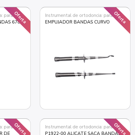
Oferta
Oferta
Instrumental de ortodoncia: para bandas
Instrumental de ortodoncia: para bandas
NDAS 678-
EMPUJADOR BANDAS CURVO
Oferta
Oferta
Instrumental de ortodoncia: para bandas
Instrumental de ortodoncia: para bandas
 DE 
P1922-00 ALICATE SACA BANDAS 