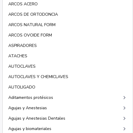
ARCOS ACERO
ARCOS DE ORTODONCIA
ARCOS NATURAL FORM
ARCOS OVOIDE FORM
ASPIRADORES
ATACHES
AUTOCLAVES
AUTOCLAVES Y CHEMICLAVES
AUTOLIGADO
keyboard_arrow_right
Aditamentos protésicos
keyboard_arrow_right
Agujas y Anestesias
keyboard_arrow_right
Agujas y Anestesias Dentales
keyboard_arrow_right
Agujas y biomateriales