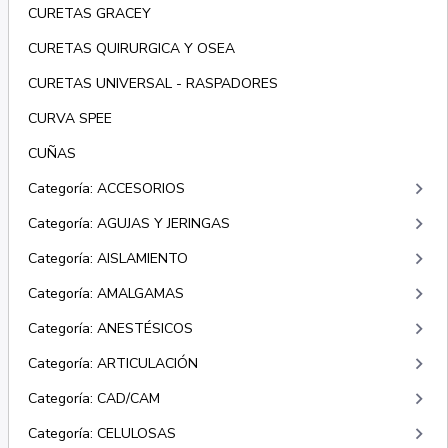
CURETAS GRACEY
CURETAS QUIRURGICA Y OSEA
CURETAS UNIVERSAL - RASPADORES
CURVA SPEE
CUÑAS
keyboard_arrow_right
Categoría: ACCESORIOS
keyboard_arrow_right
Categoría: AGUJAS Y JERINGAS
keyboard_arrow_right
Categoría: AISLAMIENTO
keyboard_arrow_right
Categoría: AMALGAMAS
keyboard_arrow_right
Categoría: ANESTÉSICOS
keyboard_arrow_right
Categoría: ARTICULACIÓN
keyboard_arrow_right
Categoría: CAD/CAM
keyboard_arrow_right
Categoría: CELULOSAS