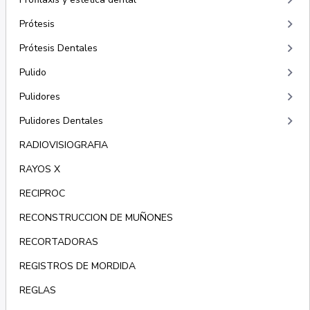
keyboard_arrow_right
keyboard_arrow_right
Prótesis
keyboard_arrow_right
Prótesis Dentales
keyboard_arrow_right
Pulido
keyboard_arrow_right
Pulidores
keyboard_arrow_right
Pulidores Dentales
RADIOVISIOGRAFIA
RAYOS X
RECIPROC
RECONSTRUCCION DE MUÑONES
RECORTADORAS
REGISTROS DE MORDIDA
REGLAS