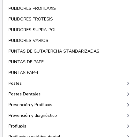
PULIDORES PROFILAXIS
PULIDORES PROTESIS
PULIDORES SUPRA-POL
PULIDORES VARIOS
PUNTAS DE GUTAPERCHA STANDARIZADAS
PUNTAS DE PAPEL
PUNTAS PAPEL
keyboard_arrow_right
Postes
keyboard_arrow_right
Postes Dentales
keyboard_arrow_right
Prevención y Profilaxis
keyboard_arrow_right
Prevención y diagnóstico
keyboard_arrow_right
Profilaxis
Profilaxis y estética dental