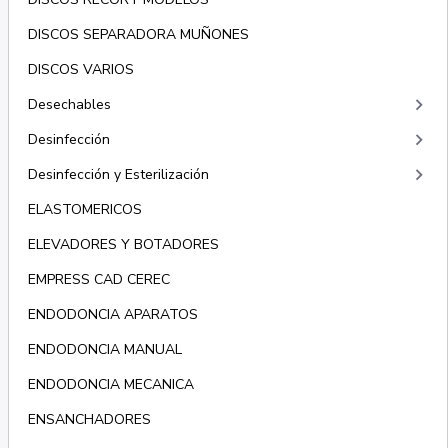
DISCOS SEPARADORA MUÑONES
DISCOS VARIOS
keyboard_arrow_right
Desechables
keyboard_arrow_right
Desinfección
keyboard_arrow_right
Desinfección y Esterilización
ELASTOMERICOS
ELEVADORES Y BOTADORES
EMPRESS CAD CEREC
ENDODONCIA APARATOS
ENDODONCIA MANUAL
ENDODONCIA MECANICA
ENSANCHADORES