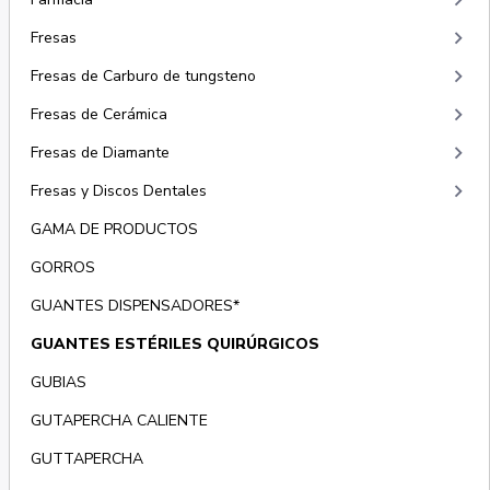
keyboard_arrow_right
keyboard_arrow_right
Fresas
keyboard_arrow_right
Fresas de Carburo de tungsteno
keyboard_arrow_right
Fresas de Cerámica
keyboard_arrow_right
Fresas de Diamante
keyboard_arrow_right
Fresas y Discos Dentales
GAMA DE PRODUCTOS
GORROS
GUANTES DISPENSADORES*
GUANTES ESTÉRILES QUIRÚRGICOS
GUBIAS
GUTAPERCHA CALIENTE
GUTTAPERCHA