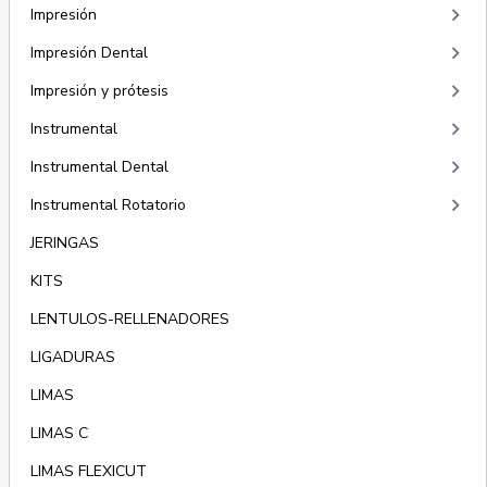
keyboard_arrow_right
Impresión
keyboard_arrow_right
Impresión Dental
keyboard_arrow_right
Impresión y prótesis
keyboard_arrow_right
Instrumental
keyboard_arrow_right
Instrumental Dental
keyboard_arrow_right
Instrumental Rotatorio
JERINGAS
KITS
LENTULOS-RELLENADORES
LIGADURAS
LIMAS
LIMAS C
LIMAS FLEXICUT