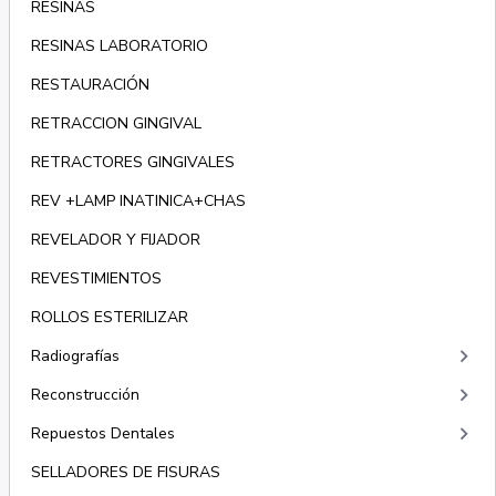
RESINAS
RESINAS LABORATORIO
RESTAURACIÓN
RETRACCION GINGIVAL
RETRACTORES GINGIVALES
REV +LAMP INATINICA+CHAS
REVELADOR Y FIJADOR
REVESTIMIENTOS
ROLLOS ESTERILIZAR
keyboard_arrow_right
Radiografías
keyboard_arrow_right
Reconstrucción
keyboard_arrow_right
Repuestos Dentales
SELLADORES DE FISURAS