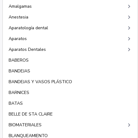
keyboard_arrow_right
Amalgamas
keyboard_arrow_right
Anestesia
keyboard_arrow_right
Aparatología dental
keyboard_arrow_right
Aparatos
keyboard_arrow_right
Aparatos Dentales
BABEROS
BANDEJAS
BANDEJAS Y VASOS PLÁSTICO
BARNICES
BATAS
BELLE DE STA CLAIRE
keyboard_arrow_right
BIOMATERIALES
BLANQUEAMIENTO