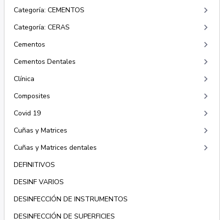
keyboard_arrow_right
Categoría: CEMENTOS
keyboard_arrow_right
Categoría: CERAS
keyboard_arrow_right
Cementos
keyboard_arrow_right
Cementos Dentales
keyboard_arrow_right
Clínica
keyboard_arrow_right
Composites
keyboard_arrow_right
Covid 19
keyboard_arrow_right
Cuñas y Matrices
keyboard_arrow_right
Cuñas y Matrices dentales
DEFINITIVOS
DESINF VARIOS
DESINFECCIÓN DE INSTRUMENTOS
DESINFECCIÓN DE SUPERFICIES