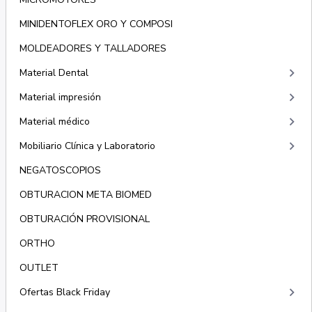
MINIDENTOFLEX ORO Y COMPOSI
MOLDEADORES Y TALLADORES
keyboard_arrow_right
Material Dental
keyboard_arrow_right
Material impresión
keyboard_arrow_right
Material médico
keyboard_arrow_right
Mobiliario Clínica y Laboratorio
NEGATOSCOPIOS
OBTURACION META BIOMED
OBTURACIÓN PROVISIONAL
ORTHO
OUTLET
keyboard_arrow_right
Ofertas Black Friday