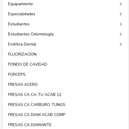
keyboard_arrow_right
Equipamiento
keyboard_arrow_right
Especialidades
keyboard_arrow_right
Estudiantes
keyboard_arrow_right
Estudiantes Odontología
keyboard_arrow_right
Estética Dental
FLUORIZACION
FONDO DE CAVIDAD
FORCEPS
FRESAS ACERO
FRESAS CA CA-TU ACAB 12
FRESAS CA CARBURO TUNGS
FRESAS CA DIAM ACAB COMP
FRESAS CA DIAMANTE