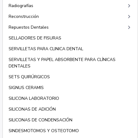
keyboard_arrow_right
Radiografías
keyboard_arrow_right
Reconstrucción
keyboard_arrow_right
Repuestos Dentales
SELLADORES DE FISURAS
SERVILLETAS PARA CLINICA DENTAL
SERVILLETAS Y PAPEL ABSORBENTE PARA CLÍNICAS
DENTALES
SETS QUIRÚRGICOS
SIGNUS CERAMIS
SILICONA LABORATORIO
SILICONAS DE ADICIÓN
SILICONAS DE CONDENSACIÓN
SINDESMOTOMOS Y OSTEOTOMO