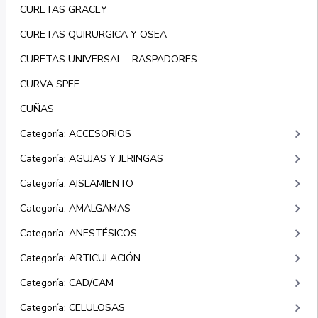
CURETAS GRACEY
CURETAS QUIRURGICA Y OSEA
CURETAS UNIVERSAL - RASPADORES
CURVA SPEE
CUÑAS
keyboard_arrow_right
Categoría: ACCESORIOS
keyboard_arrow_right
Categoría: AGUJAS Y JERINGAS
keyboard_arrow_right
Categoría: AISLAMIENTO
keyboard_arrow_right
Categoría: AMALGAMAS
keyboard_arrow_right
Categoría: ANESTÉSICOS
keyboard_arrow_right
Categoría: ARTICULACIÓN
keyboard_arrow_right
Categoría: CAD/CAM
keyboard_arrow_right
Categoría: CELULOSAS