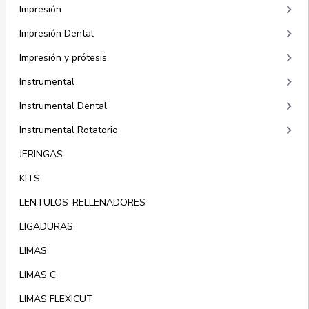
keyboard_arrow_right
Impresión
keyboard_arrow_right
Impresión Dental
keyboard_arrow_right
Impresión y prótesis
keyboard_arrow_right
Instrumental
keyboard_arrow_right
Instrumental Dental
keyboard_arrow_right
Instrumental Rotatorio
JERINGAS
KITS
LENTULOS-RELLENADORES
LIGADURAS
LIMAS
LIMAS C
LIMAS FLEXICUT