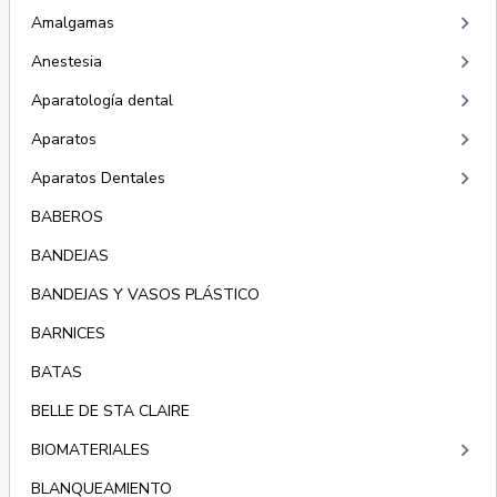
keyboard_arrow_right
Amalgamas
keyboard_arrow_right
Anestesia
keyboard_arrow_right
Aparatología dental
keyboard_arrow_right
Aparatos
keyboard_arrow_right
Aparatos Dentales
BABEROS
BANDEJAS
BANDEJAS Y VASOS PLÁSTICO
BARNICES
BATAS
BELLE DE STA CLAIRE
keyboard_arrow_right
BIOMATERIALES
BLANQUEAMIENTO