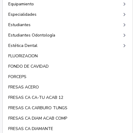
keyboard_arrow_right
Equipamiento
keyboard_arrow_right
Especialidades
keyboard_arrow_right
Estudiantes
keyboard_arrow_right
Estudiantes Odontología
keyboard_arrow_right
Estética Dental
FLUORIZACION
FONDO DE CAVIDAD
FORCEPS
FRESAS ACERO
FRESAS CA CA-TU ACAB 12
FRESAS CA CARBURO TUNGS
FRESAS CA DIAM ACAB COMP
FRESAS CA DIAMANTE