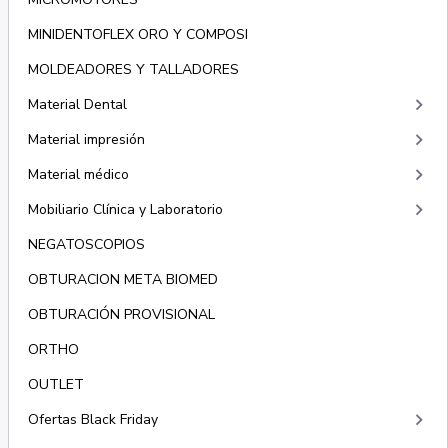
MINIDENTOFLEX ORO Y COMPOSI
MOLDEADORES Y TALLADORES
keyboard_arrow_right
Material Dental
keyboard_arrow_right
Material impresión
keyboard_arrow_right
Material médico
keyboard_arrow_right
Mobiliario Clínica y Laboratorio
NEGATOSCOPIOS
OBTURACION META BIOMED
OBTURACIÓN PROVISIONAL
ORTHO
OUTLET
keyboard_arrow_right
Ofertas Black Friday