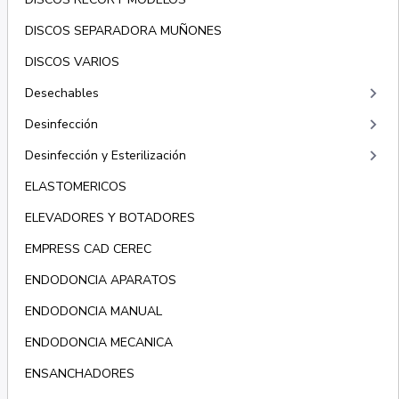
DISCOS SEPARADORA MUÑONES
DISCOS VARIOS
keyboard_arrow_right
Desechables
keyboard_arrow_right
Desinfección
keyboard_arrow_right
Desinfección y Esterilización
ELASTOMERICOS
ELEVADORES Y BOTADORES
EMPRESS CAD CEREC
ENDODONCIA APARATOS
ENDODONCIA MANUAL
ENDODONCIA MECANICA
ENSANCHADORES