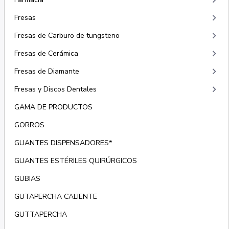
keyboard_arrow_right
keyboard_arrow_right
Fresas
keyboard_arrow_right
Fresas de Carburo de tungsteno
keyboard_arrow_right
Fresas de Cerámica
keyboard_arrow_right
Fresas de Diamante
keyboard_arrow_right
Fresas y Discos Dentales
GAMA DE PRODUCTOS
GORROS
GUANTES DISPENSADORES*
GUANTES ESTÉRILES QUIRÚRGICOS
GUBIAS
GUTAPERCHA CALIENTE
GUTTAPERCHA