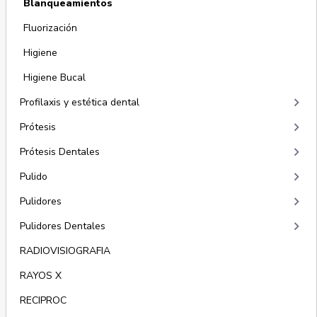
Blanqueamientos
Fluorización
Higiene
Higiene Bucal
keyboard_arrow_right
Profilaxis y estética dental
keyboard_arrow_right
Prótesis
keyboard_arrow_right
Prótesis Dentales
keyboard_arrow_right
Pulido
keyboard_arrow_right
Pulidores
keyboard_arrow_right
Pulidores Dentales
RADIOVISIOGRAFIA
RAYOS X
RECIPROC