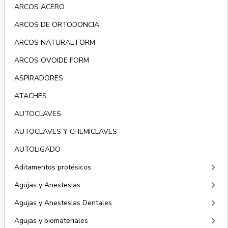
ARCOS ACERO
ARCOS DE ORTODONCIA
ARCOS NATURAL FORM
ARCOS OVOIDE FORM
ASPIRADORES
ATACHES
AUTOCLAVES
AUTOCLAVES Y CHEMICLAVES
AUTOLIGADO
keyboard_arrow_right
Aditamentos protésicos
keyboard_arrow_right
Agujas y Anestesias
keyboard_arrow_right
Agujas y Anestesias Dentales
keyboard_arrow_right
Agujas y biomateriales