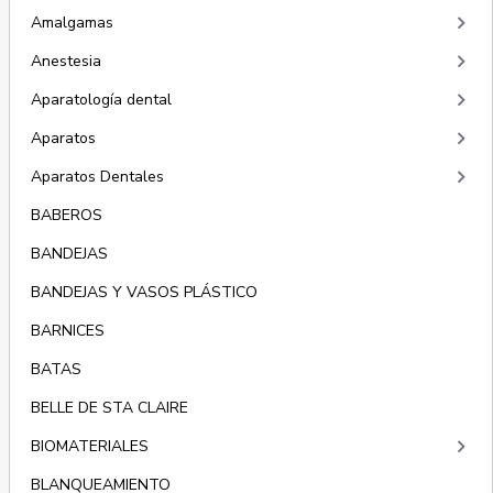
keyboard_arrow_right
Amalgamas
keyboard_arrow_right
Anestesia
keyboard_arrow_right
Aparatología dental
keyboard_arrow_right
Aparatos
keyboard_arrow_right
Aparatos Dentales
BABEROS
BANDEJAS
BANDEJAS Y VASOS PLÁSTICO
BARNICES
BATAS
BELLE DE STA CLAIRE
keyboard_arrow_right
BIOMATERIALES
BLANQUEAMIENTO