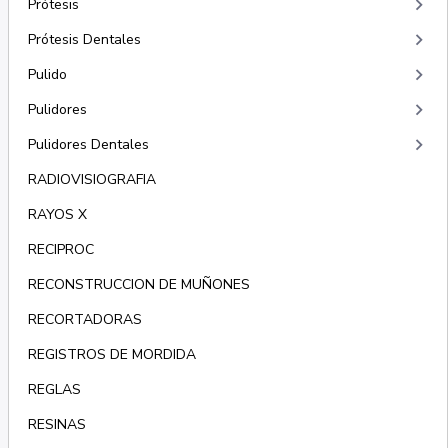
keyboard_arrow_right
Prótesis
keyboard_arrow_right
Prótesis Dentales
keyboard_arrow_right
Pulido
keyboard_arrow_right
Pulidores
keyboard_arrow_right
Pulidores Dentales
RADIOVISIOGRAFIA
RAYOS X
RECIPROC
RECONSTRUCCION DE MUÑONES
RECORTADORAS
REGISTROS DE MORDIDA
REGLAS
RESINAS