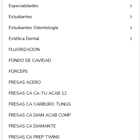
keyboard_arrow_right
Especialidades
keyboard_arrow_right
Estudiantes
keyboard_arrow_right
Estudiantes Odontología
keyboard_arrow_right
Estética Dental
FLUORIZACION
FONDO DE CAVIDAD
FORCEPS
FRESAS ACERO
FRESAS CA CA-TU ACAB 12
FRESAS CA CARBURO TUNGS
FRESAS CA DIAM ACAB COMP
FRESAS CA DIAMANTE
FRESAS CA PREP TWINS