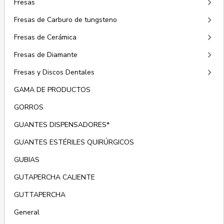
keyboard_arrow_right
Fresas
keyboard_arrow_right
Fresas de Carburo de tungsteno
keyboard_arrow_right
Fresas de Cerámica
keyboard_arrow_right
Fresas de Diamante
keyboard_arrow_right
Fresas y Discos Dentales
GAMA DE PRODUCTOS
GORROS
GUANTES DISPENSADORES*
GUANTES ESTÉRILES QUIRÚRGICOS
GUBIAS
GUTAPERCHA CALIENTE
GUTTAPERCHA
General