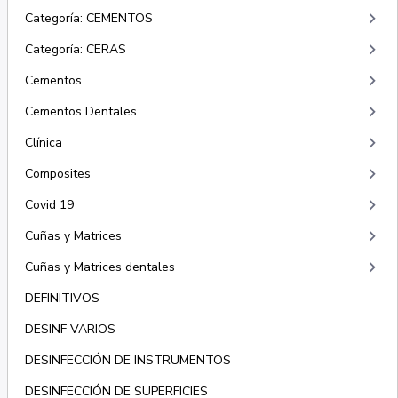
keyboard_arrow_right
Categoría: CEMENTOS
keyboard_arrow_right
Categoría: CERAS
keyboard_arrow_right
Cementos
keyboard_arrow_right
Cementos Dentales
keyboard_arrow_right
Clínica
keyboard_arrow_right
Composites
keyboard_arrow_right
Covid 19
keyboard_arrow_right
Cuñas y Matrices
keyboard_arrow_right
Cuñas y Matrices dentales
DEFINITIVOS
DESINF VARIOS
DESINFECCIÓN DE INSTRUMENTOS
DESINFECCIÓN DE SUPERFICIES