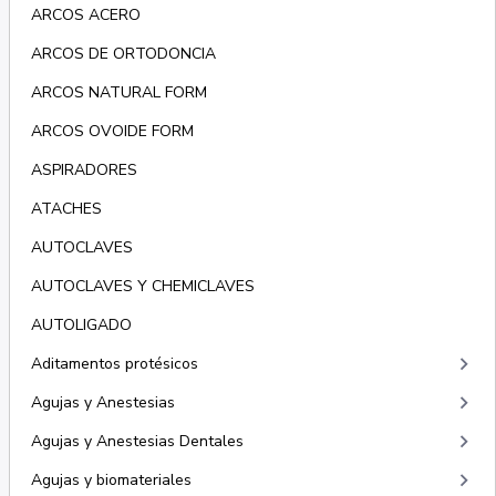
ARCOS ACERO
ARCOS DE ORTODONCIA
ARCOS NATURAL FORM
ARCOS OVOIDE FORM
ASPIRADORES
ATACHES
AUTOCLAVES
AUTOCLAVES Y CHEMICLAVES
AUTOLIGADO
keyboard_arrow_right
Aditamentos protésicos
keyboard_arrow_right
Agujas y Anestesias
keyboard_arrow_right
Agujas y Anestesias Dentales
keyboard_arrow_right
Agujas y biomateriales