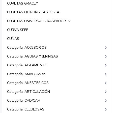
CURETAS GRACEY
CURETAS QUIRURGICA Y OSEA
CURETAS UNIVERSAL - RASPADORES
CURVA SPEE
CUÑAS
keyboard_arrow_right
Categoría: ACCESORIOS
keyboard_arrow_right
Categoría: AGUJAS Y JERINGAS
keyboard_arrow_right
Categoría: AISLAMIENTO
keyboard_arrow_right
Categoría: AMALGAMAS
keyboard_arrow_right
Categoría: ANESTÉSICOS
keyboard_arrow_right
Categoría: ARTICULACIÓN
keyboard_arrow_right
Categoría: CAD/CAM
keyboard_arrow_right
Categoría: CELULOSAS