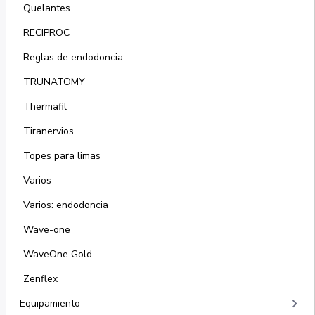
Quelantes
RECIPROC
Reglas de endodoncia
TRUNATOMY
Thermafil
Tiranervios
Topes para limas
Varios
Varios: endodoncia
Wave-one
WaveOne Gold
Zenflex
keyboard_arrow_right
Equipamiento