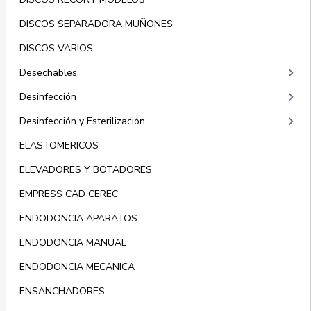
DISCOS SEPARADORA MUÑONES
DISCOS VARIOS
keyboard_arrow_right
Desechables
keyboard_arrow_right
Desinfección
keyboard_arrow_right
Desinfección y Esterilización
ELASTOMERICOS
ELEVADORES Y BOTADORES
EMPRESS CAD CEREC
ENDODONCIA APARATOS
ENDODONCIA MANUAL
ENDODONCIA MECANICA
ENSANCHADORES