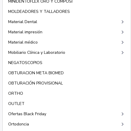
MINIDENTOFLEX ORO Y COMPOSI
MOLDEADORES Y TALLADORES
keyboard_arrow_right
Material Dental
keyboard_arrow_right
Material impresión
keyboard_arrow_right
Material médico
keyboard_arrow_right
Mobiliario Clínica y Laboratorio
NEGATOSCOPIOS
OBTURACION META BIOMED
OBTURACIÓN PROVISIONAL
ORTHO
OUTLET
keyboard_arrow_right
Ofertas Black Friday
keyboard_arrow_right
Ortodoncia