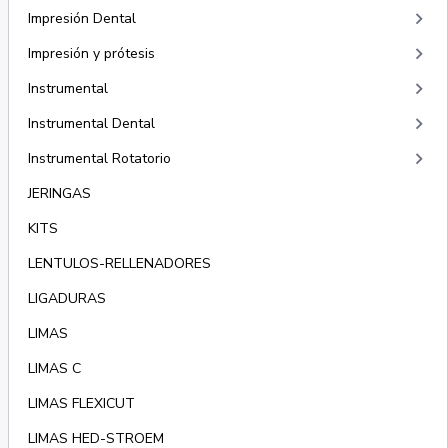
keyboard_arrow_right
Impresión Dental
keyboard_arrow_right
Impresión y prótesis
keyboard_arrow_right
Instrumental
keyboard_arrow_right
Instrumental Dental
keyboard_arrow_right
Instrumental Rotatorio
JERINGAS
KITS
LENTULOS-RELLENADORES
LIGADURAS
LIMAS
LIMAS C
LIMAS FLEXICUT
LIMAS HED-STROEM