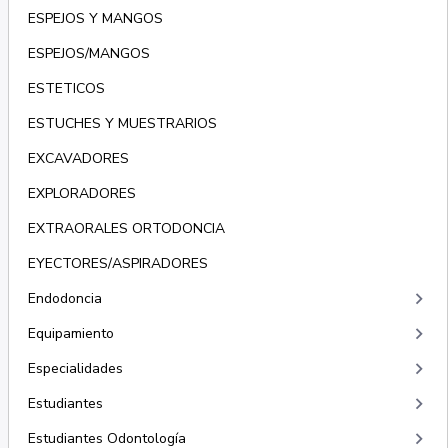
ESPEJOS Y MANGOS
ESPEJOS/MANGOS
ESTETICOS
ESTUCHES Y MUESTRARIOS
EXCAVADORES
EXPLORADORES
EXTRAORALES ORTODONCIA
EYECTORES/ASPIRADORES
keyboard_arrow_right
Endodoncia
keyboard_arrow_right
Equipamiento
keyboard_arrow_right
Especialidades
keyboard_arrow_right
Estudiantes
keyboard_arrow_right
Estudiantes Odontología