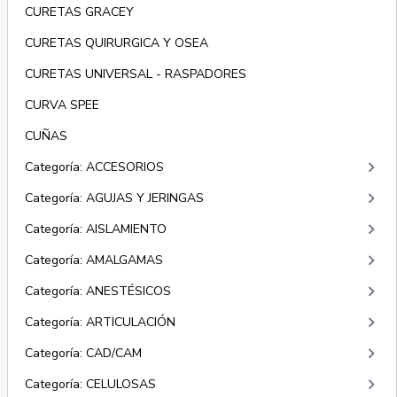
CURETAS GRACEY
CURETAS QUIRURGICA Y OSEA
CURETAS UNIVERSAL - RASPADORES
CURVA SPEE
CUÑAS
keyboard_arrow_right
Categoría: ACCESORIOS
keyboard_arrow_right
Categoría: AGUJAS Y JERINGAS
keyboard_arrow_right
Categoría: AISLAMIENTO
keyboard_arrow_right
Categoría: AMALGAMAS
keyboard_arrow_right
Categoría: ANESTÉSICOS
keyboard_arrow_right
Categoría: ARTICULACIÓN
keyboard_arrow_right
Categoría: CAD/CAM
keyboard_arrow_right
Categoría: CELULOSAS