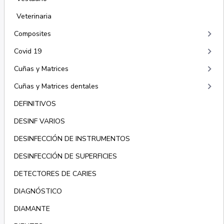
Veterinaria
keyboard_arrow_right
Composites
keyboard_arrow_right
Covid 19
keyboard_arrow_right
Cuñas y Matrices
keyboard_arrow_right
Cuñas y Matrices dentales
DEFINITIVOS
DESINF VARIOS
DESINFECCIÓN DE INSTRUMENTOS
DESINFECCIÓN DE SUPERFICIES
DETECTORES DE CARIES
DIAGNÓSTICO
DIAMANTE