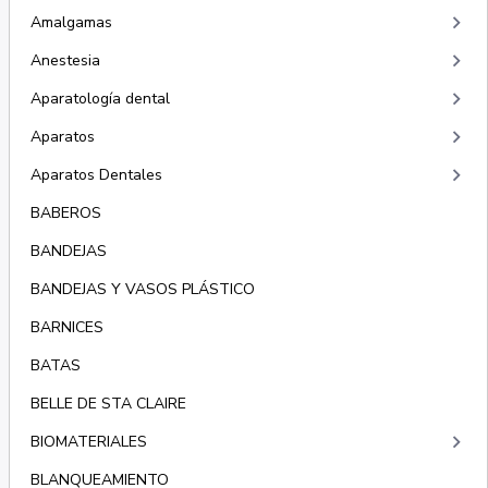
keyboard_arrow_right
Amalgamas
keyboard_arrow_right
Anestesia
keyboard_arrow_right
Aparatología dental
keyboard_arrow_right
Aparatos
keyboard_arrow_right
Aparatos Dentales
BABEROS
BANDEJAS
BANDEJAS Y VASOS PLÁSTICO
BARNICES
BATAS
BELLE DE STA CLAIRE
keyboard_arrow_right
BIOMATERIALES
BLANQUEAMIENTO