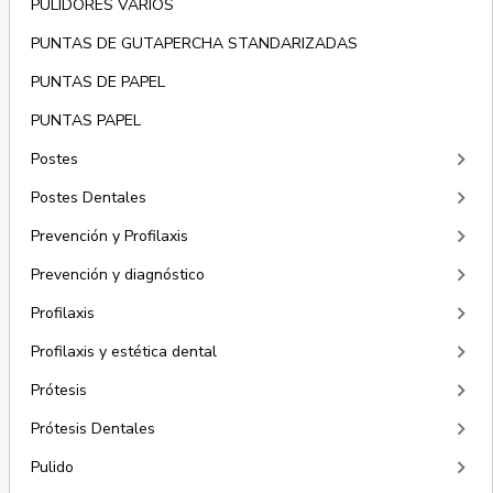
PULIDORES VARIOS
PUNTAS DE GUTAPERCHA STANDARIZADAS
PUNTAS DE PAPEL
PUNTAS PAPEL
keyboard_arrow_right
Postes
keyboard_arrow_right
Postes Dentales
keyboard_arrow_right
Prevención y Profilaxis
keyboard_arrow_right
Prevención y diagnóstico
keyboard_arrow_right
Profilaxis
keyboard_arrow_right
Profilaxis y estética dental
keyboard_arrow_right
Prótesis
keyboard_arrow_right
Prótesis Dentales
keyboard_arrow_right
Pulido