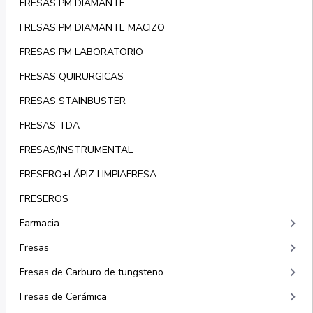
FRESAS PM DIAMANTE
FRESAS PM DIAMANTE MACIZO
FRESAS PM LABORATORIO
FRESAS QUIRURGICAS
FRESAS STAINBUSTER
FRESAS TDA
FRESAS/INSTRUMENTAL
FRESERO+LÁPIZ LIMPIAFRESA
FRESEROS
keyboard_arrow_right
Farmacia
keyboard_arrow_right
Fresas
keyboard_arrow_right
Fresas de Carburo de tungsteno
keyboard_arrow_right
Fresas de Cerámica