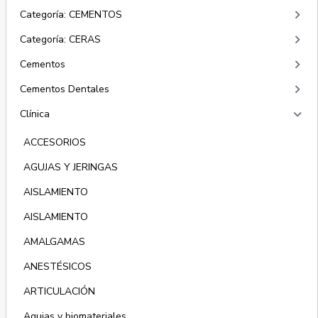
keyboard_arrow_right
Categoría: CEMENTOS
keyboard_arrow_right
Categoría: CERAS
keyboard_arrow_right
Cementos
keyboard_arrow_right
Cementos Dentales
keyboard_arrow_right
Clínica
ACCESORIOS
AGUJAS Y JERINGAS
AISLAMIENTO
AISLAMIENTO
AMALGAMAS
ANESTÉSICOS
ARTICULACIÓN
Agujas y biomateriales