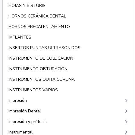
HOJAS Y BISTURIS
HORNOS CERÁMICA DENTAL
HORNOS PRECALENTAMIENTO
IMPLANTES
INSERTOS PUNTAS ULTRASONIDOS
INSTRUMENTO DE COLOCACIÓN
INSTRUMENTO OBTURACIÓN
INSTRUMENTOS QUITA CORONA
INSTRUMENTOS VARIOS
keyboard_arrow_right
Impresión
keyboard_arrow_right
Impresión Dental
keyboard_arrow_right
Impresión y prótesis
keyboard_arrow_right
Instrumental