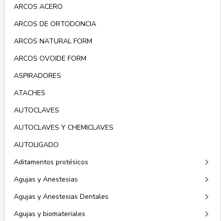
ARCOS ACERO
ARCOS DE ORTODONCIA
ARCOS NATURAL FORM
ARCOS OVOIDE FORM
ASPIRADORES
ATACHES
AUTOCLAVES
AUTOCLAVES Y CHEMICLAVES
AUTOLIGADO
keyboard_arrow_right
Aditamentos protésicos
keyboard_arrow_right
Agujas y Anestesias
keyboard_arrow_right
Agujas y Anestesias Dentales
keyboard_arrow_right
Agujas y biomateriales