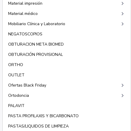
keyboard_arrow_right
Material impresión
keyboard_arrow_right
Material médico
keyboard_arrow_right
Mobiliario Clínica y Laboratorio
NEGATOSCOPIOS
OBTURACION META BIOMED
OBTURACIÓN PROVISIONAL
ORTHO
OUTLET
keyboard_arrow_right
Ofertas Black Friday
keyboard_arrow_right
Ortodoncia
PALAVIT
PASTA PROFILAXIS Y BICARBONATO
PASTAS/LIQUIDOS DE LIMPIEZA