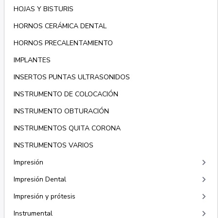
HOJAS Y BISTURIS
HORNOS CERÁMICA DENTAL
HORNOS PRECALENTAMIENTO
IMPLANTES
INSERTOS PUNTAS ULTRASONIDOS
INSTRUMENTO DE COLOCACIÓN
INSTRUMENTO OBTURACIÓN
INSTRUMENTOS QUITA CORONA
INSTRUMENTOS VARIOS
keyboard_arrow_right
Impresión
keyboard_arrow_right
Impresión Dental
keyboard_arrow_right
Impresión y prótesis
keyboard_arrow_right
Instrumental