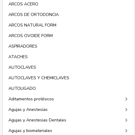
ARCOS ACERO
ARCOS DE ORTODONCIA
ARCOS NATURAL FORM
ARCOS OVOIDE FORM
ASPIRADORES
ATACHES
AUTOCLAVES
AUTOCLAVES Y CHEMICLAVES
AUTOLIGADO
keyboard_arrow_right
Aditamentos protésicos
keyboard_arrow_right
Agujas y Anestesias
keyboard_arrow_right
Agujas y Anestesias Dentales
keyboard_arrow_right
Agujas y biomateriales