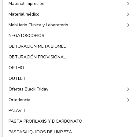
keyboard_arrow_right
Material impresión
keyboard_arrow_right
Material médico
keyboard_arrow_right
Mobiliario Clínica y Laboratorio
NEGATOSCOPIOS
OBTURACION META BIOMED
OBTURACIÓN PROVISIONAL
ORTHO
OUTLET
keyboard_arrow_right
Ofertas Black Friday
keyboard_arrow_right
Ortodoncia
PALAVIT
PASTA PROFILAXIS Y BICARBONATO
PASTAS/LIQUIDOS DE LIMPIEZA