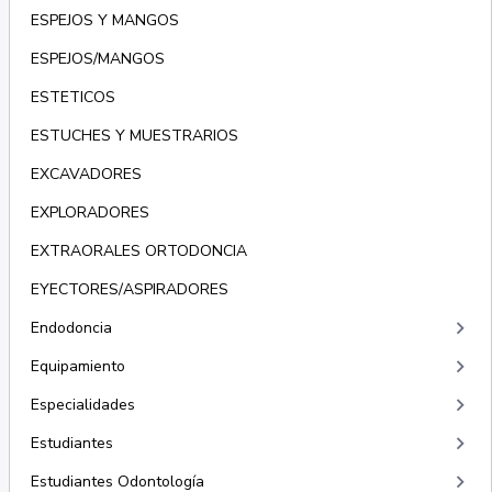
ESPEJOS Y MANGOS
ESPEJOS/MANGOS
ESTETICOS
ESTUCHES Y MUESTRARIOS
EXCAVADORES
EXPLORADORES
EXTRAORALES ORTODONCIA
EYECTORES/ASPIRADORES
keyboard_arrow_right
Endodoncia
keyboard_arrow_right
Equipamiento
keyboard_arrow_right
Especialidades
keyboard_arrow_right
Estudiantes
keyboard_arrow_right
Estudiantes Odontología