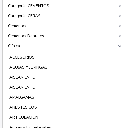
keyboard_arrow_right
Categoría: CEMENTOS
keyboard_arrow_right
Categoría: CERAS
keyboard_arrow_right
Cementos
keyboard_arrow_right
Cementos Dentales
keyboard_arrow_right
Clínica
ACCESORIOS
AGUJAS Y JERINGAS
AISLAMIENTO
AISLAMIENTO
AMALGAMAS
ANESTÉSICOS
ARTICULACIÓN
Agujas y biomateriales