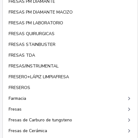
FRESAS PM DIAMANTE
FRESAS PM DIAMANTE MACIZO
FRESAS PM LABORATORIO
FRESAS QUIRURGICAS
FRESAS STAINBUSTER
FRESAS TDA
FRESAS/INSTRUMENTAL
FRESERO+LÁPIZ LIMPIAFRESA
FRESEROS
keyboard_arrow_right
Farmacia
keyboard_arrow_right
Fresas
keyboard_arrow_right
Fresas de Carburo de tungsteno
keyboard_arrow_right
Fresas de Cerámica