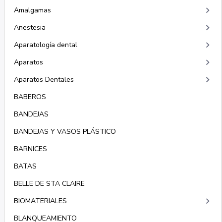
keyboard_arrow_right
Amalgamas
keyboard_arrow_right
Anestesia
keyboard_arrow_right
Aparatología dental
keyboard_arrow_right
Aparatos
keyboard_arrow_right
Aparatos Dentales
BABEROS
BANDEJAS
BANDEJAS Y VASOS PLÁSTICO
BARNICES
BATAS
BELLE DE STA CLAIRE
keyboard_arrow_right
BIOMATERIALES
BLANQUEAMIENTO