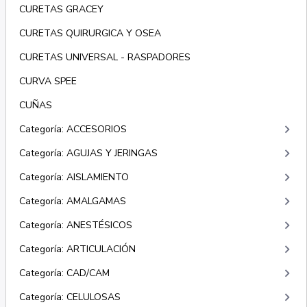
CURETAS GRACEY
CURETAS QUIRURGICA Y OSEA
CURETAS UNIVERSAL - RASPADORES
CURVA SPEE
CUÑAS
keyboard_arrow_right
Categoría: ACCESORIOS
keyboard_arrow_right
Categoría: AGUJAS Y JERINGAS
keyboard_arrow_right
Categoría: AISLAMIENTO
keyboard_arrow_right
Categoría: AMALGAMAS
keyboard_arrow_right
Categoría: ANESTÉSICOS
keyboard_arrow_right
Categoría: ARTICULACIÓN
keyboard_arrow_right
Categoría: CAD/CAM
keyboard_arrow_right
Categoría: CELULOSAS