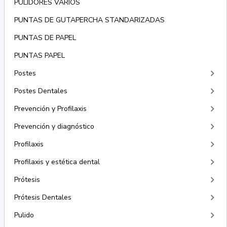
PULIDORES VARIOS
PUNTAS DE GUTAPERCHA STANDARIZADAS
PUNTAS DE PAPEL
PUNTAS PAPEL
keyboard_arrow_right
Postes
keyboard_arrow_right
Postes Dentales
keyboard_arrow_right
Prevención y Profilaxis
keyboard_arrow_right
Prevención y diagnóstico
keyboard_arrow_right
Profilaxis
keyboard_arrow_right
Profilaxis y estética dental
keyboard_arrow_right
Prótesis
keyboard_arrow_right
Prótesis Dentales
keyboard_arrow_right
Pulido