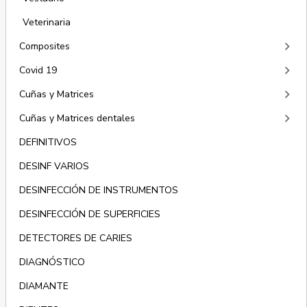
Veterinaria
keyboard_arrow_right
Composites
keyboard_arrow_right
Covid 19
keyboard_arrow_right
Cuñas y Matrices
keyboard_arrow_right
Cuñas y Matrices dentales
DEFINITIVOS
DESINF VARIOS
DESINFECCIÓN DE INSTRUMENTOS
DESINFECCIÓN DE SUPERFICIES
DETECTORES DE CARIES
DIAGNÓSTICO
DIAMANTE