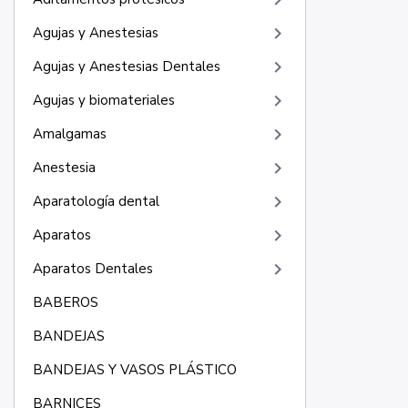
keyboard_arrow_right
keyboard_arrow_right
Agujas y Anestesias
keyboard_arrow_right
Agujas y Anestesias Dentales
keyboard_arrow_right
Agujas y biomateriales
keyboard_arrow_right
Amalgamas
keyboard_arrow_right
Anestesia
keyboard_arrow_right
Aparatología dental
keyboard_arrow_right
Aparatos
keyboard_arrow_right
Aparatos Dentales
BABEROS
BANDEJAS
BANDEJAS Y VASOS PLÁSTICO
BARNICES