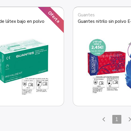
Oferta
Guantes
de látex bajo en polvo
chevron_left
chevron_
1