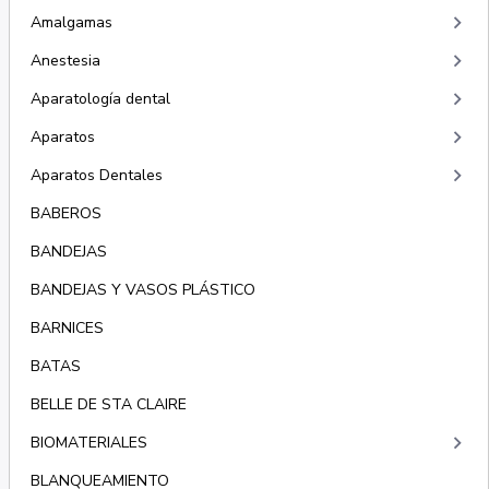
keyboard_arrow_right
Amalgamas
keyboard_arrow_right
Anestesia
keyboard_arrow_right
Aparatología dental
keyboard_arrow_right
Aparatos
keyboard_arrow_right
Aparatos Dentales
BABEROS
BANDEJAS
BANDEJAS Y VASOS PLÁSTICO
BARNICES
BATAS
BELLE DE STA CLAIRE
keyboard_arrow_right
BIOMATERIALES
BLANQUEAMIENTO