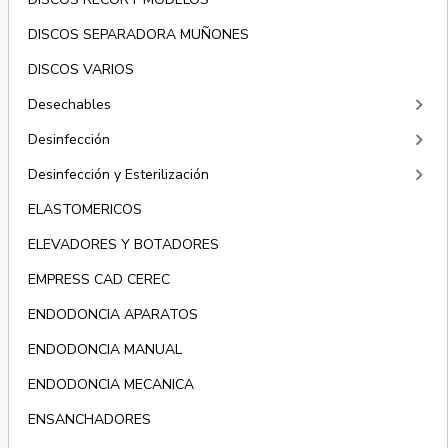
DISCOS SEPARADORA MUÑONES
DISCOS VARIOS
keyboard_arrow_right
Desechables
keyboard_arrow_right
Desinfección
keyboard_arrow_right
Desinfección y Esterilización
ELASTOMERICOS
ELEVADORES Y BOTADORES
EMPRESS CAD CEREC
ENDODONCIA APARATOS
ENDODONCIA MANUAL
ENDODONCIA MECANICA
ENSANCHADORES