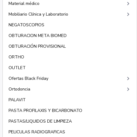
keyboard_arrow_right
Material médico
keyboard_arrow_right
Mobiliario Clínica y Laboratorio
NEGATOSCOPIOS
OBTURACION META BIOMED
OBTURACIÓN PROVISIONAL
ORTHO
OUTLET
keyboard_arrow_right
Ofertas Black Friday
keyboard_arrow_right
Ortodoncia
PALAVIT
PASTA PROFILAXIS Y BICARBONATO
PASTAS/LIQUIDOS DE LIMPIEZA
PELICULAS RADIOGRAFICAS