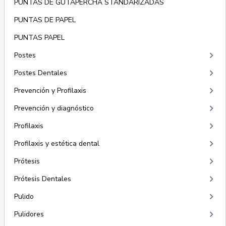
PUNTAS DE GUTAPERCHA STANDARIZADAS
PUNTAS DE PAPEL
PUNTAS PAPEL
keyboard_arrow_right
Postes
keyboard_arrow_right
Postes Dentales
keyboard_arrow_right
Prevención y Profilaxis
keyboard_arrow_right
Prevención y diagnóstico
keyboard_arrow_right
Profilaxis
keyboard_arrow_right
Profilaxis y estética dental
keyboard_arrow_right
Prótesis
keyboard_arrow_right
Prótesis Dentales
keyboard_arrow_right
Pulido
keyboard_arrow_right
Pulidores