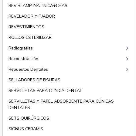
REV +LAMP INATINICA+CHAS
REVELADOR Y FIJADOR
REVESTIMIENTOS
ROLLOS ESTERILIZAR
keyboard_arrow_right
Radiografías
keyboard_arrow_right
Reconstrucción
keyboard_arrow_right
Repuestos Dentales
SELLADORES DE FISURAS
SERVILLETAS PARA CLINICA DENTAL
SERVILLETAS Y PAPEL ABSORBENTE PARA CLÍNICAS
DENTALES
SETS QUIRÚRGICOS
SIGNUS CERAMIS