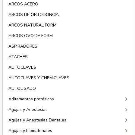
ARCOS ACERO
ARCOS DE ORTODONCIA
ARCOS NATURAL FORM
ARCOS OVOIDE FORM
ASPIRADORES
ATACHES
AUTOCLAVES
AUTOCLAVES Y CHEMICLAVES
AUTOLIGADO
keyboard_arrow_right
Aditamentos protésicos
keyboard_arrow_right
Agujas y Anestesias
keyboard_arrow_right
Agujas y Anestesias Dentales
keyboard_arrow_right
Agujas y biomateriales