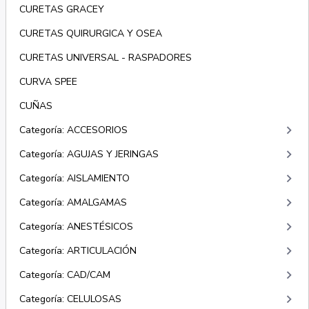
CURETAS GRACEY
CURETAS QUIRURGICA Y OSEA
CURETAS UNIVERSAL - RASPADORES
CURVA SPEE
CUÑAS
keyboard_arrow_right
Categoría: ACCESORIOS
keyboard_arrow_right
Categoría: AGUJAS Y JERINGAS
keyboard_arrow_right
Categoría: AISLAMIENTO
keyboard_arrow_right
Categoría: AMALGAMAS
keyboard_arrow_right
Categoría: ANESTÉSICOS
keyboard_arrow_right
Categoría: ARTICULACIÓN
keyboard_arrow_right
Categoría: CAD/CAM
keyboard_arrow_right
Categoría: CELULOSAS