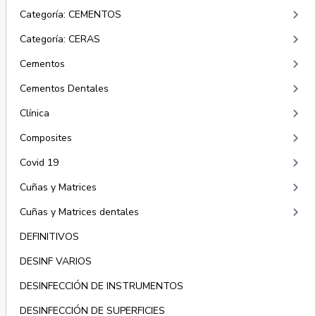
keyboard_arrow_right
Categoría: CEMENTOS
keyboard_arrow_right
Categoría: CERAS
keyboard_arrow_right
Cementos
keyboard_arrow_right
Cementos Dentales
keyboard_arrow_right
Clínica
keyboard_arrow_right
Composites
keyboard_arrow_right
Covid 19
keyboard_arrow_right
Cuñas y Matrices
keyboard_arrow_right
Cuñas y Matrices dentales
DEFINITIVOS
DESINF VARIOS
DESINFECCIÓN DE INSTRUMENTOS
DESINFECCIÓN DE SUPERFICIES