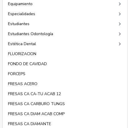
keyboard_arrow_right
Equipamiento
keyboard_arrow_right
Especialidades
keyboard_arrow_right
Estudiantes
keyboard_arrow_right
Estudiantes Odontología
keyboard_arrow_right
Estética Dental
FLUORIZACION
FONDO DE CAVIDAD
FORCEPS
FRESAS ACERO
FRESAS CA CA-TU ACAB 12
FRESAS CA CARBURO TUNGS
FRESAS CA DIAM ACAB COMP
FRESAS CA DIAMANTE