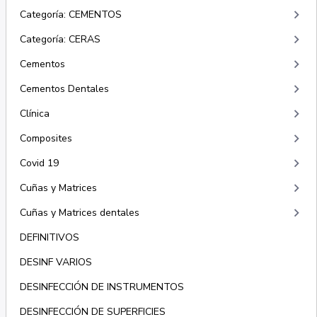
keyboard_arrow_right
Categoría: CEMENTOS
keyboard_arrow_right
Categoría: CERAS
keyboard_arrow_right
Cementos
keyboard_arrow_right
Cementos Dentales
keyboard_arrow_right
Clínica
keyboard_arrow_right
Composites
keyboard_arrow_right
Covid 19
keyboard_arrow_right
Cuñas y Matrices
keyboard_arrow_right
Cuñas y Matrices dentales
DEFINITIVOS
DESINF VARIOS
DESINFECCIÓN DE INSTRUMENTOS
DESINFECCIÓN DE SUPERFICIES