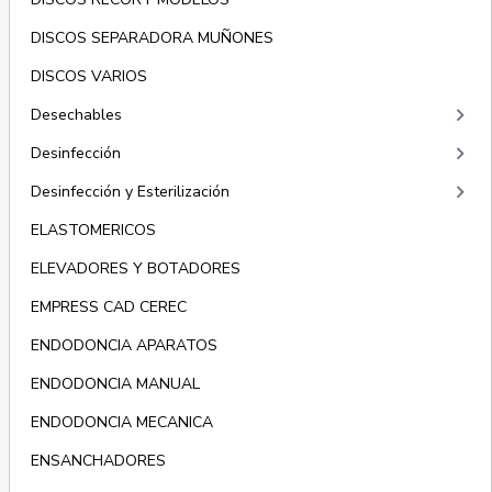
DISCOS SEPARADORA MUÑONES
DISCOS VARIOS
keyboard_arrow_right
Desechables
keyboard_arrow_right
Desinfección
keyboard_arrow_right
Desinfección y Esterilización
ELASTOMERICOS
ELEVADORES Y BOTADORES
EMPRESS CAD CEREC
ENDODONCIA APARATOS
ENDODONCIA MANUAL
ENDODONCIA MECANICA
ENSANCHADORES