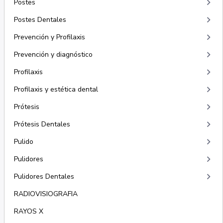
keyboard_arrow_right
Postes
keyboard_arrow_right
Postes Dentales
keyboard_arrow_right
Prevención y Profilaxis
keyboard_arrow_right
Prevención y diagnóstico
keyboard_arrow_right
Profilaxis
keyboard_arrow_right
Profilaxis y estética dental
keyboard_arrow_right
Prótesis
keyboard_arrow_right
Prótesis Dentales
keyboard_arrow_right
Pulido
keyboard_arrow_right
Pulidores
keyboard_arrow_right
Pulidores Dentales
RADIOVISIOGRAFIA
RAYOS X