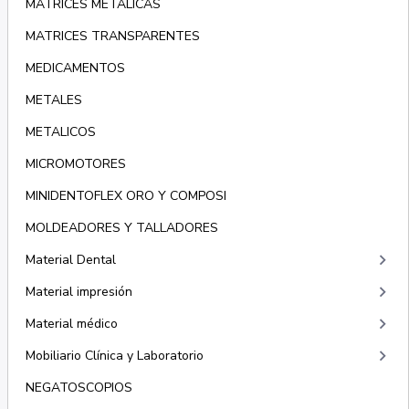
MATRICES METÁLICAS
MATRICES TRANSPARENTES
MEDICAMENTOS
METALES
METALICOS
MICROMOTORES
MINIDENTOFLEX ORO Y COMPOSI
MOLDEADORES Y TALLADORES
keyboard_arrow_right
Material Dental
keyboard_arrow_right
Material impresión
keyboard_arrow_right
Material médico
keyboard_arrow_right
Mobiliario Clínica y Laboratorio
NEGATOSCOPIOS