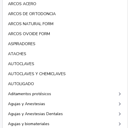
ARCOS ACERO
ARCOS DE ORTODONCIA
ARCOS NATURAL FORM
ARCOS OVOIDE FORM
ASPIRADORES
ATACHES
AUTOCLAVES
AUTOCLAVES Y CHEMICLAVES
AUTOLIGADO
keyboard_arrow_right
Aditamentos protésicos
keyboard_arrow_right
Agujas y Anestesias
keyboard_arrow_right
Agujas y Anestesias Dentales
keyboard_arrow_right
Agujas y biomateriales