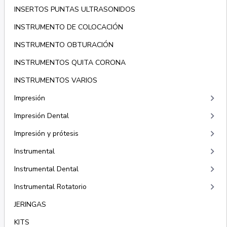
INSERTOS PUNTAS ULTRASONIDOS
INSTRUMENTO DE COLOCACIÓN
INSTRUMENTO OBTURACIÓN
INSTRUMENTOS QUITA CORONA
INSTRUMENTOS VARIOS
keyboard_arrow_right
Impresión
keyboard_arrow_right
Impresión Dental
keyboard_arrow_right
Impresión y prótesis
keyboard_arrow_right
Instrumental
keyboard_arrow_right
Instrumental Dental
keyboard_arrow_right
Instrumental Rotatorio
JERINGAS
KITS