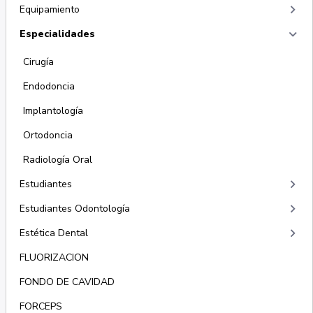
keyboard_arrow_right
Equipamiento
keyboard_arrow_right
Especialidades
Cirugía
Endodoncia
Implantología
Ortodoncia
Radiología Oral
keyboard_arrow_right
Estudiantes
keyboard_arrow_right
Estudiantes Odontología
keyboard_arrow_right
Estética Dental
FLUORIZACION
FONDO DE CAVIDAD
FORCEPS