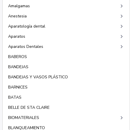
keyboard_arrow_right
Amalgamas
keyboard_arrow_right
Anestesia
keyboard_arrow_right
Aparatología dental
keyboard_arrow_right
Aparatos
keyboard_arrow_right
Aparatos Dentales
BABEROS
BANDEJAS
BANDEJAS Y VASOS PLÁSTICO
BARNICES
BATAS
BELLE DE STA CLAIRE
keyboard_arrow_right
BIOMATERIALES
BLANQUEAMIENTO