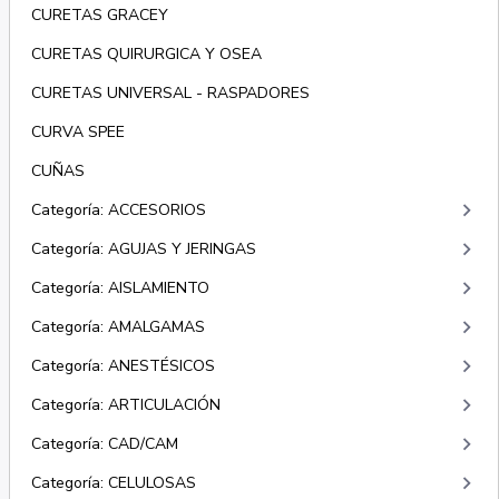
CURETAS GRACEY
CURETAS QUIRURGICA Y OSEA
CURETAS UNIVERSAL - RASPADORES
CURVA SPEE
CUÑAS
keyboard_arrow_right
Categoría: ACCESORIOS
keyboard_arrow_right
Categoría: AGUJAS Y JERINGAS
keyboard_arrow_right
Categoría: AISLAMIENTO
keyboard_arrow_right
Categoría: AMALGAMAS
keyboard_arrow_right
Categoría: ANESTÉSICOS
keyboard_arrow_right
Categoría: ARTICULACIÓN
keyboard_arrow_right
Categoría: CAD/CAM
keyboard_arrow_right
Categoría: CELULOSAS