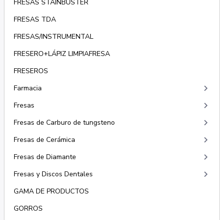
FRESAS STAINBUSTER
FRESAS TDA
FRESAS/INSTRUMENTAL
FRESERO+LÁPIZ LIMPIAFRESA
FRESEROS
keyboard_arrow_right
Farmacia
keyboard_arrow_right
Fresas
keyboard_arrow_right
Fresas de Carburo de tungsteno
keyboard_arrow_right
Fresas de Cerámica
keyboard_arrow_right
Fresas de Diamante
keyboard_arrow_right
Fresas y Discos Dentales
GAMA DE PRODUCTOS
GORROS