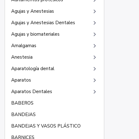
keyboard_arrow_right
keyboard_arrow_right
Agujas y Anestesias
keyboard_arrow_right
Agujas y Anestesias Dentales
keyboard_arrow_right
Agujas y biomateriales
keyboard_arrow_right
Amalgamas
keyboard_arrow_right
Anestesia
keyboard_arrow_right
Aparatología dental
keyboard_arrow_right
Aparatos
keyboard_arrow_right
Aparatos Dentales
BABEROS
BANDEJAS
BANDEJAS Y VASOS PLÁSTICO
BARNICES