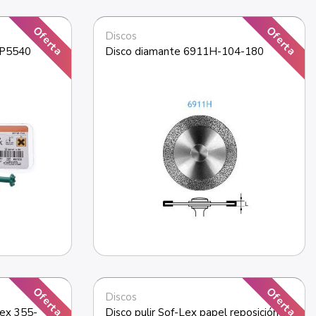
Oferta
Oferta
Discos
UP5540
Disco diamante 6911H-104-180
Oferta
Oferta
Discos
ex 355-
Disco pulir Sof-Lex papel reposición 