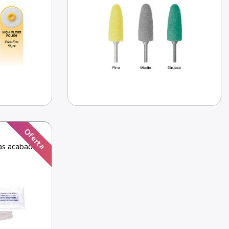
Oferta
as acabado 