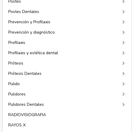
keyboard_arrow_right
Postes
keyboard_arrow_right
Postes Dentales
keyboard_arrow_right
Prevención y Profilaxis
keyboard_arrow_right
Prevención y diagnóstico
keyboard_arrow_right
Profilaxis
keyboard_arrow_right
Profilaxis y estética dental
keyboard_arrow_right
Prótesis
keyboard_arrow_right
Prótesis Dentales
keyboard_arrow_right
Pulido
keyboard_arrow_right
Pulidores
keyboard_arrow_right
Pulidores Dentales
RADIOVISIOGRAFIA
RAYOS X