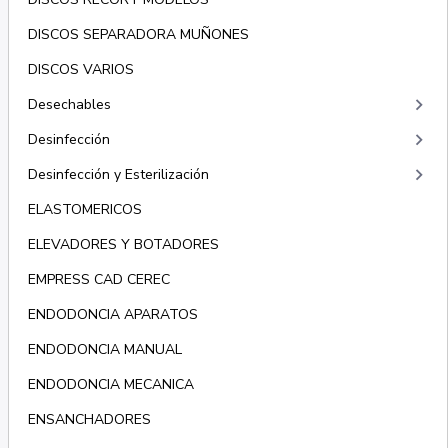
DISCOS SEPARADORA MUÑONES
DISCOS VARIOS
keyboard_arrow_right
Desechables
keyboard_arrow_right
Desinfección
keyboard_arrow_right
Desinfección y Esterilización
ELASTOMERICOS
ELEVADORES Y BOTADORES
EMPRESS CAD CEREC
ENDODONCIA APARATOS
ENDODONCIA MANUAL
ENDODONCIA MECANICA
ENSANCHADORES