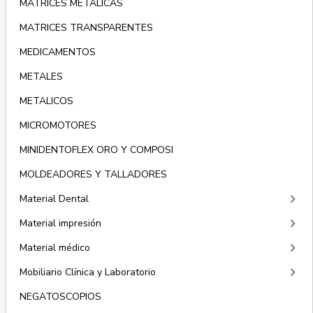
MATRICES METÁLICAS
MATRICES TRANSPARENTES
MEDICAMENTOS
METALES
METALICOS
MICROMOTORES
MINIDENTOFLEX ORO Y COMPOSI
MOLDEADORES Y TALLADORES
keyboard_arrow_right
Material Dental
keyboard_arrow_right
Material impresión
keyboard_arrow_right
Material médico
keyboard_arrow_right
Mobiliario Clínica y Laboratorio
NEGATOSCOPIOS