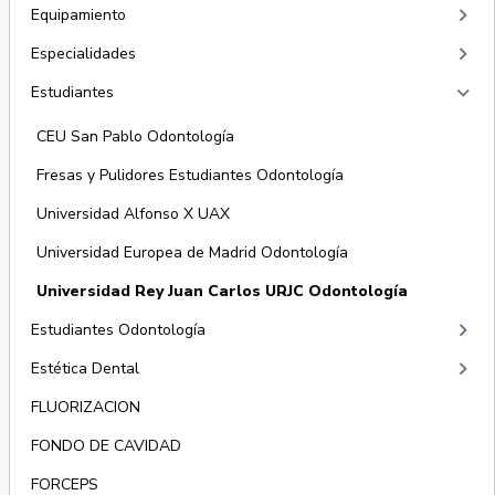
keyboard_arrow_right
Equipamiento
keyboard_arrow_right
Especialidades
keyboard_arrow_right
Estudiantes
CEU San Pablo Odontología
Fresas y Pulidores Estudiantes Odontología
Universidad Alfonso X UAX
Universidad Europea de Madrid Odontología
Universidad Rey Juan Carlos URJC Odontología
keyboard_arrow_right
Estudiantes Odontología
keyboard_arrow_right
Estética Dental
FLUORIZACION
FONDO DE CAVIDAD
FORCEPS