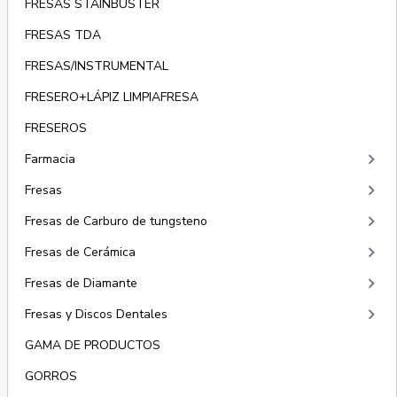
FRESAS STAINBUSTER
FRESAS TDA
FRESAS/INSTRUMENTAL
FRESERO+LÁPIZ LIMPIAFRESA
FRESEROS
keyboard_arrow_right
Farmacia
keyboard_arrow_right
Fresas
keyboard_arrow_right
Fresas de Carburo de tungsteno
keyboard_arrow_right
Fresas de Cerámica
keyboard_arrow_right
Fresas de Diamante
keyboard_arrow_right
Fresas y Discos Dentales
GAMA DE PRODUCTOS
GORROS