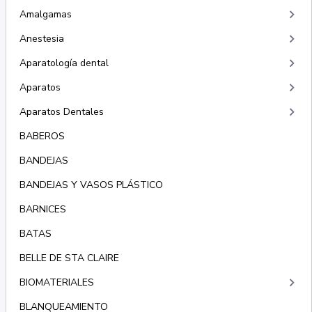
keyboard_arrow_right
Amalgamas
keyboard_arrow_right
Anestesia
keyboard_arrow_right
Aparatología dental
keyboard_arrow_right
Aparatos
keyboard_arrow_right
Aparatos Dentales
BABEROS
BANDEJAS
BANDEJAS Y VASOS PLÁSTICO
BARNICES
BATAS
BELLE DE STA CLAIRE
keyboard_arrow_right
BIOMATERIALES
BLANQUEAMIENTO