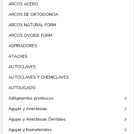
ARCOS ACERO
ARCOS DE ORTODONCIA
ARCOS NATURAL FORM
ARCOS OVOIDE FORM
ASPIRADORES
ATACHES
AUTOCLAVES
AUTOCLAVES Y CHEMICLAVES
AUTOLIGADO
keyboard_arrow_right
Aditamentos protésicos
keyboard_arrow_right
Agujas y Anestesias
keyboard_arrow_right
Agujas y Anestesias Dentales
keyboard_arrow_right
Agujas y biomateriales