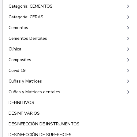
keyboard_arrow_right
Categoría: CEMENTOS
keyboard_arrow_right
Categoría: CERAS
keyboard_arrow_right
Cementos
keyboard_arrow_right
Cementos Dentales
keyboard_arrow_right
Clínica
keyboard_arrow_right
Composites
keyboard_arrow_right
Covid 19
keyboard_arrow_right
Cuñas y Matrices
keyboard_arrow_right
Cuñas y Matrices dentales
DEFINITIVOS
DESINF VARIOS
DESINFECCIÓN DE INSTRUMENTOS
DESINFECCIÓN DE SUPERFICIES