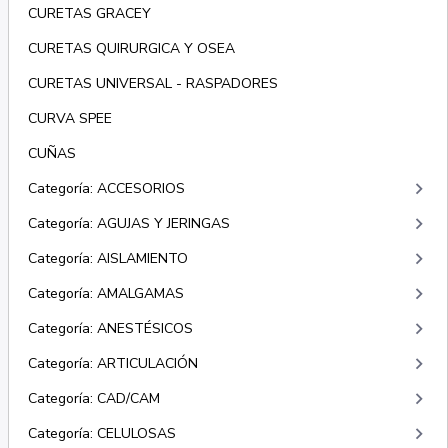
CURETAS GRACEY
CURETAS QUIRURGICA Y OSEA
CURETAS UNIVERSAL - RASPADORES
CURVA SPEE
CUÑAS
keyboard_arrow_right
Categoría: ACCESORIOS
keyboard_arrow_right
Categoría: AGUJAS Y JERINGAS
keyboard_arrow_right
Categoría: AISLAMIENTO
keyboard_arrow_right
Categoría: AMALGAMAS
keyboard_arrow_right
Categoría: ANESTÉSICOS
keyboard_arrow_right
Categoría: ARTICULACIÓN
keyboard_arrow_right
Categoría: CAD/CAM
keyboard_arrow_right
Categoría: CELULOSAS