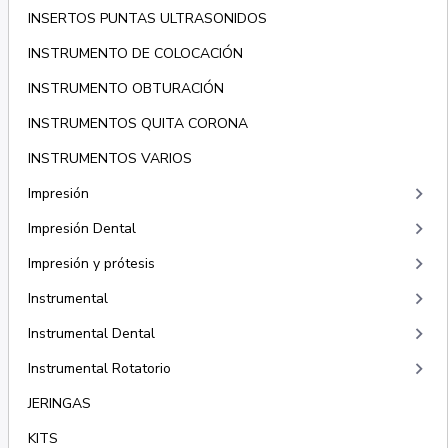
INSERTOS PUNTAS ULTRASONIDOS
INSTRUMENTO DE COLOCACIÓN
INSTRUMENTO OBTURACIÓN
INSTRUMENTOS QUITA CORONA
INSTRUMENTOS VARIOS
keyboard_arrow_right
Impresión
keyboard_arrow_right
Impresión Dental
keyboard_arrow_right
Impresión y prótesis
keyboard_arrow_right
Instrumental
keyboard_arrow_right
Instrumental Dental
keyboard_arrow_right
Instrumental Rotatorio
JERINGAS
KITS