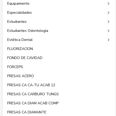
keyboard_arrow_right
Equipamiento
keyboard_arrow_right
Especialidades
keyboard_arrow_right
Estudiantes
keyboard_arrow_right
Estudiantes Odontología
keyboard_arrow_right
Estética Dental
FLUORIZACION
FONDO DE CAVIDAD
FORCEPS
FRESAS ACERO
FRESAS CA CA-TU ACAB 12
FRESAS CA CARBURO TUNGS
FRESAS CA DIAM ACAB COMP
FRESAS CA DIAMANTE