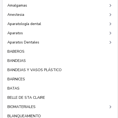
keyboard_arrow_right
Amalgamas
keyboard_arrow_right
Anestesia
keyboard_arrow_right
Aparatología dental
keyboard_arrow_right
Aparatos
keyboard_arrow_right
Aparatos Dentales
BABEROS
BANDEJAS
BANDEJAS Y VASOS PLÁSTICO
BARNICES
BATAS
BELLE DE STA CLAIRE
keyboard_arrow_right
BIOMATERIALES
BLANQUEAMIENTO