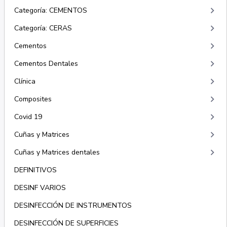
keyboard_arrow_right
Categoría: CEMENTOS
keyboard_arrow_right
Categoría: CERAS
keyboard_arrow_right
Cementos
keyboard_arrow_right
Cementos Dentales
keyboard_arrow_right
Clínica
keyboard_arrow_right
Composites
keyboard_arrow_right
Covid 19
keyboard_arrow_right
Cuñas y Matrices
keyboard_arrow_right
Cuñas y Matrices dentales
DEFINITIVOS
DESINF VARIOS
DESINFECCIÓN DE INSTRUMENTOS
DESINFECCIÓN DE SUPERFICIES