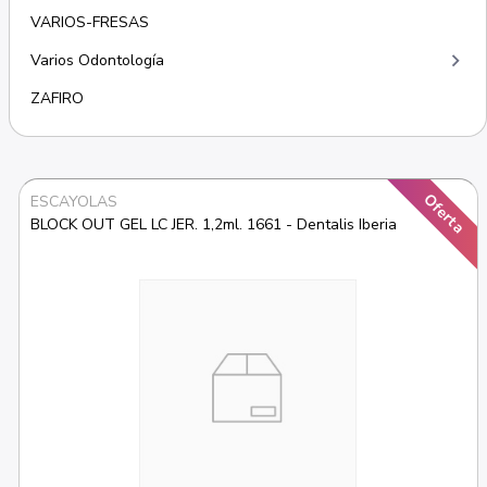
VARIOS-FRESAS
keyboard_arrow_right
Varios Odontología
ZAFIRO
Oferta
ESCAYOLAS
BLOCK OUT GEL LC JER. 1,2ml. 1661 - Dentalis Iberia