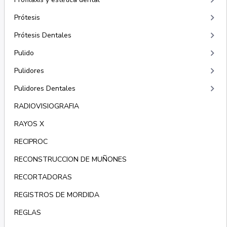
keyboard_arrow_right
keyboard_arrow_right
Prótesis
keyboard_arrow_right
Prótesis Dentales
keyboard_arrow_right
Pulido
keyboard_arrow_right
Pulidores
keyboard_arrow_right
Pulidores Dentales
RADIOVISIOGRAFIA
RAYOS X
RECIPROC
RECONSTRUCCION DE MUÑONES
RECORTADORAS
REGISTROS DE MORDIDA
REGLAS