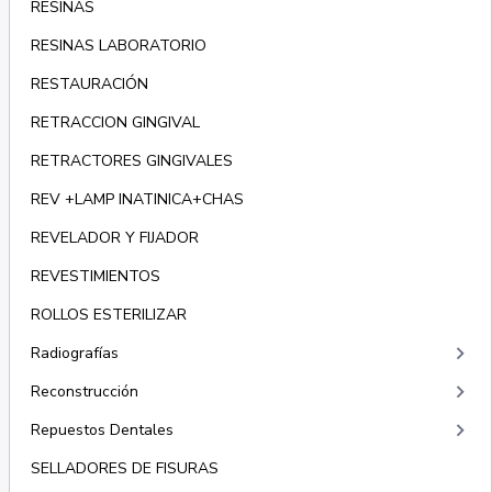
RESINAS
RESINAS LABORATORIO
RESTAURACIÓN
RETRACCION GINGIVAL
RETRACTORES GINGIVALES
REV +LAMP INATINICA+CHAS
REVELADOR Y FIJADOR
REVESTIMIENTOS
ROLLOS ESTERILIZAR
keyboard_arrow_right
Radiografías
keyboard_arrow_right
Reconstrucción
keyboard_arrow_right
Repuestos Dentales
SELLADORES DE FISURAS