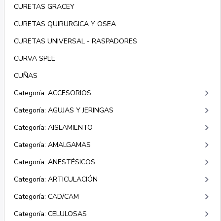
CURETAS GRACEY
CURETAS QUIRURGICA Y OSEA
CURETAS UNIVERSAL - RASPADORES
CURVA SPEE
CUÑAS
keyboard_arrow_right
Categoría: ACCESORIOS
keyboard_arrow_right
Categoría: AGUJAS Y JERINGAS
keyboard_arrow_right
Categoría: AISLAMIENTO
keyboard_arrow_right
Categoría: AMALGAMAS
keyboard_arrow_right
Categoría: ANESTÉSICOS
keyboard_arrow_right
Categoría: ARTICULACIÓN
keyboard_arrow_right
Categoría: CAD/CAM
keyboard_arrow_right
Categoría: CELULOSAS