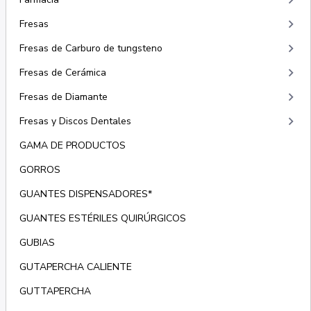
keyboard_arrow_right
keyboard_arrow_right
Fresas
keyboard_arrow_right
Fresas de Carburo de tungsteno
keyboard_arrow_right
Fresas de Cerámica
keyboard_arrow_right
Fresas de Diamante
keyboard_arrow_right
Fresas y Discos Dentales
GAMA DE PRODUCTOS
GORROS
GUANTES DISPENSADORES*
GUANTES ESTÉRILES QUIRÚRGICOS
GUBIAS
GUTAPERCHA CALIENTE
GUTTAPERCHA