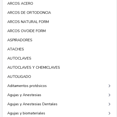
ARCOS ACERO
ARCOS DE ORTODONCIA
ARCOS NATURAL FORM
ARCOS OVOIDE FORM
ASPIRADORES
ATACHES
AUTOCLAVES
AUTOCLAVES Y CHEMICLAVES
AUTOLIGADO
keyboard_arrow_right
Aditamentos protésicos
keyboard_arrow_right
Agujas y Anestesias
keyboard_arrow_right
Agujas y Anestesias Dentales
keyboard_arrow_right
Agujas y biomateriales