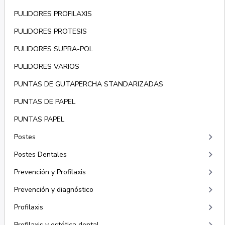
PULIDORES PROFILAXIS
PULIDORES PROTESIS
PULIDORES SUPRA-POL
PULIDORES VARIOS
PUNTAS DE GUTAPERCHA STANDARIZADAS
PUNTAS DE PAPEL
PUNTAS PAPEL
keyboard_arrow_right
Postes
keyboard_arrow_right
Postes Dentales
keyboard_arrow_right
Prevención y Profilaxis
keyboard_arrow_right
Prevención y diagnóstico
keyboard_arrow_right
Profilaxis
Profilaxis y estética dental