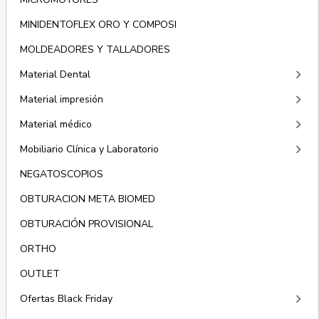
MINIDENTOFLEX ORO Y COMPOSI
MOLDEADORES Y TALLADORES
keyboard_arrow_right
Material Dental
keyboard_arrow_right
Material impresión
keyboard_arrow_right
Material médico
keyboard_arrow_right
Mobiliario Clínica y Laboratorio
NEGATOSCOPIOS
OBTURACION META BIOMED
OBTURACIÓN PROVISIONAL
ORTHO
OUTLET
keyboard_arrow_right
Ofertas Black Friday