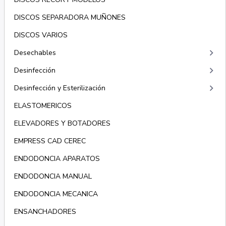
DISCOS SEPARADORA MUÑONES
DISCOS VARIOS
keyboard_arrow_right
Desechables
keyboard_arrow_right
Desinfección
keyboard_arrow_right
Desinfección y Esterilización
ELASTOMERICOS
ELEVADORES Y BOTADORES
EMPRESS CAD CEREC
ENDODONCIA APARATOS
ENDODONCIA MANUAL
ENDODONCIA MECANICA
ENSANCHADORES