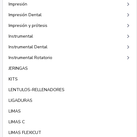
keyboard_arrow_right
Impresión
keyboard_arrow_right
Impresión Dental
keyboard_arrow_right
Impresión y prótesis
keyboard_arrow_right
Instrumental
keyboard_arrow_right
Instrumental Dental
keyboard_arrow_right
Instrumental Rotatorio
JERINGAS
KITS
LENTULOS-RELLENADORES
LIGADURAS
LIMAS
LIMAS C
LIMAS FLEXICUT