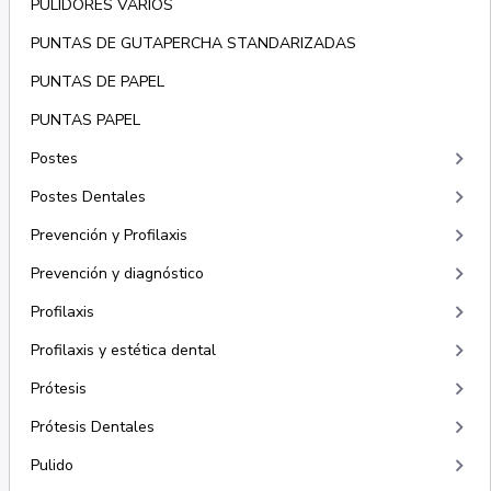
PULIDORES VARIOS
PUNTAS DE GUTAPERCHA STANDARIZADAS
PUNTAS DE PAPEL
PUNTAS PAPEL
keyboard_arrow_right
Postes
keyboard_arrow_right
Postes Dentales
keyboard_arrow_right
Prevención y Profilaxis
keyboard_arrow_right
Prevención y diagnóstico
keyboard_arrow_right
Profilaxis
keyboard_arrow_right
Profilaxis y estética dental
keyboard_arrow_right
Prótesis
keyboard_arrow_right
Prótesis Dentales
keyboard_arrow_right
Pulido