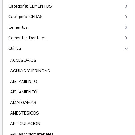
keyboard_arrow_right
Categoría: CEMENTOS
keyboard_arrow_right
Categoría: CERAS
keyboard_arrow_right
Cementos
keyboard_arrow_right
Cementos Dentales
keyboard_arrow_right
Clínica
ACCESORIOS
AGUJAS Y JERINGAS
AISLAMIENTO
AISLAMIENTO
AMALGAMAS
ANESTÉSICOS
ARTICULACIÓN
Agujas y biomateriales