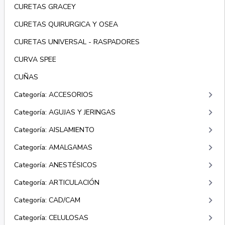
CURETAS GRACEY
CURETAS QUIRURGICA Y OSEA
CURETAS UNIVERSAL - RASPADORES
CURVA SPEE
CUÑAS
keyboard_arrow_right
Categoría: ACCESORIOS
keyboard_arrow_right
Categoría: AGUJAS Y JERINGAS
keyboard_arrow_right
Categoría: AISLAMIENTO
keyboard_arrow_right
Categoría: AMALGAMAS
keyboard_arrow_right
Categoría: ANESTÉSICOS
keyboard_arrow_right
Categoría: ARTICULACIÓN
keyboard_arrow_right
Categoría: CAD/CAM
keyboard_arrow_right
Categoría: CELULOSAS