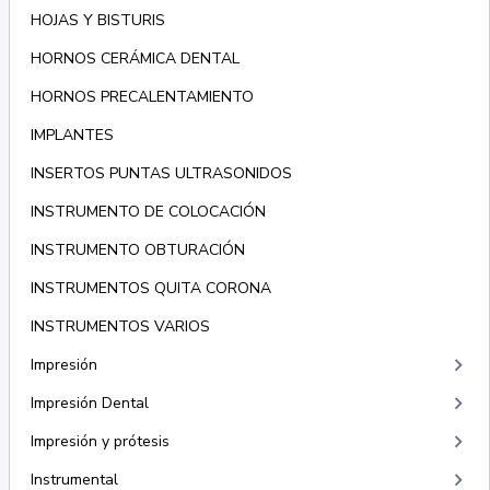
HOJAS Y BISTURIS
HORNOS CERÁMICA DENTAL
HORNOS PRECALENTAMIENTO
IMPLANTES
INSERTOS PUNTAS ULTRASONIDOS
INSTRUMENTO DE COLOCACIÓN
INSTRUMENTO OBTURACIÓN
INSTRUMENTOS QUITA CORONA
INSTRUMENTOS VARIOS
keyboard_arrow_right
Impresión
keyboard_arrow_right
Impresión Dental
keyboard_arrow_right
Impresión y prótesis
keyboard_arrow_right
Instrumental