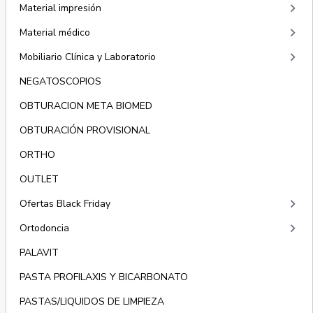
keyboard_arrow_right
Material impresión
keyboard_arrow_right
Material médico
keyboard_arrow_right
Mobiliario Clínica y Laboratorio
NEGATOSCOPIOS
OBTURACION META BIOMED
OBTURACIÓN PROVISIONAL
ORTHO
OUTLET
keyboard_arrow_right
Ofertas Black Friday
keyboard_arrow_right
Ortodoncia
PALAVIT
PASTA PROFILAXIS Y BICARBONATO
PASTAS/LIQUIDOS DE LIMPIEZA