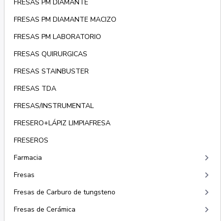
FRESAS PM DIAMANTE
FRESAS PM DIAMANTE MACIZO
FRESAS PM LABORATORIO
FRESAS QUIRURGICAS
FRESAS STAINBUSTER
FRESAS TDA
FRESAS/INSTRUMENTAL
FRESERO+LÁPIZ LIMPIAFRESA
FRESEROS
keyboard_arrow_right
Farmacia
keyboard_arrow_right
Fresas
keyboard_arrow_right
Fresas de Carburo de tungsteno
keyboard_arrow_right
Fresas de Cerámica