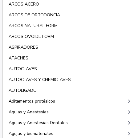
ARCOS ACERO
ARCOS DE ORTODONCIA
ARCOS NATURAL FORM
ARCOS OVOIDE FORM
ASPIRADORES
ATACHES
AUTOCLAVES
AUTOCLAVES Y CHEMICLAVES
AUTOLIGADO
keyboard_arrow_right
Aditamentos protésicos
keyboard_arrow_right
Agujas y Anestesias
keyboard_arrow_right
Agujas y Anestesias Dentales
keyboard_arrow_right
Agujas y biomateriales