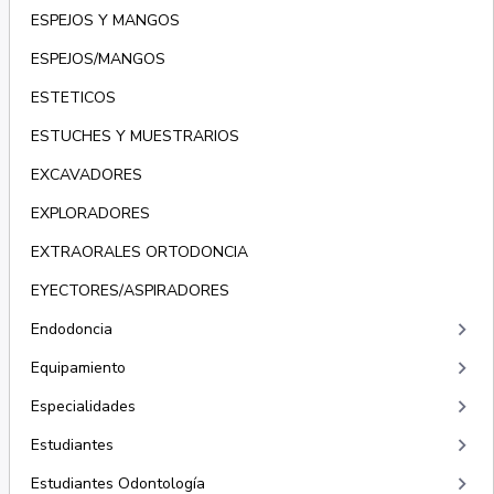
ESPEJOS Y MANGOS
ESPEJOS/MANGOS
ESTETICOS
ESTUCHES Y MUESTRARIOS
EXCAVADORES
EXPLORADORES
EXTRAORALES ORTODONCIA
EYECTORES/ASPIRADORES
keyboard_arrow_right
Endodoncia
keyboard_arrow_right
Equipamiento
keyboard_arrow_right
Especialidades
keyboard_arrow_right
Estudiantes
keyboard_arrow_right
Estudiantes Odontología