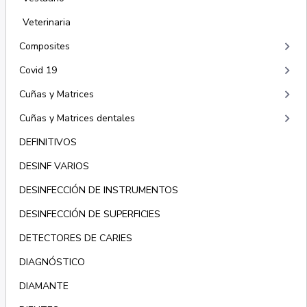
Veterinaria
keyboard_arrow_right
Composites
keyboard_arrow_right
Covid 19
keyboard_arrow_right
Cuñas y Matrices
keyboard_arrow_right
Cuñas y Matrices dentales
DEFINITIVOS
DESINF VARIOS
DESINFECCIÓN DE INSTRUMENTOS
DESINFECCIÓN DE SUPERFICIES
DETECTORES DE CARIES
DIAGNÓSTICO
DIAMANTE