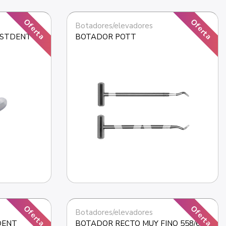
Oferta
Oferta
Botadores/elevadores
ESTDENT
BOTADOR POTT
Oferta
Oferta
Botadores/elevadores
DENT
BOTADOR RECTO MUY FINO 558/6