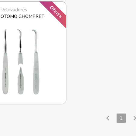
Oferta
s/elevadores
MOTOMO CHOMPRET
chevron_left
chevron_
1