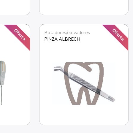
Oferta
Oferta
Botadores/elevadores
PINZA ALBRECH