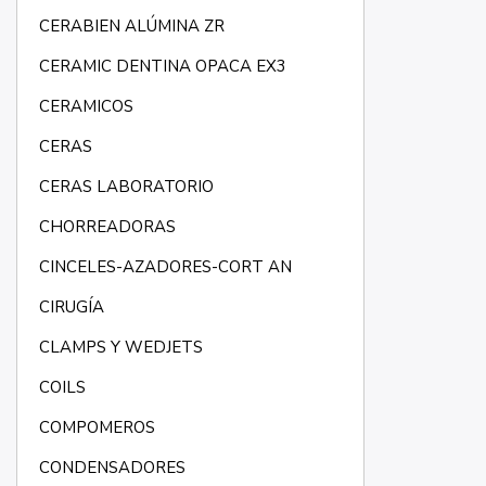
CERABIEN ALÚMINA ZR
CERAMIC DENTINA OPACA EX3
CERAMICOS
CERAS
CERAS LABORATORIO
CHORREADORAS
CINCELES-AZADORES-CORT AN
CIRUGÍA
CLAMPS Y WEDJETS
COILS
COMPOMEROS
CONDENSADORES