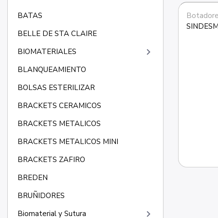
Botadore
BATAS
SINDES
BELLE DE STA CLAIRE
keyboard_arrow_right
BIOMATERIALES
BLANQUEAMIENTO
BOLSAS ESTERILIZAR
BRACKETS CERAMICOS
BRACKETS METALICOS
BRACKETS METALICOS MINI
BRACKETS ZAFIRO
BREDEN
BRUÑIDORES
keyboard_arrow_right
Biomaterial y Sutura