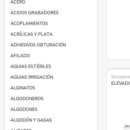
ACERO
ACIDOS GRABADORES
ACOPLAMIENTOS
ACRÍLICAS Y PLATA
ADHESIVOS OBTURACIÓN
AFILADO
AGUJAS ESTÉRILES
Botadore
AGUJAS IRRIGACIÓN
ELEVAD
ALGINATOS
ALGODONEROS
ALGODONES
ALGODÓN Y GASAS