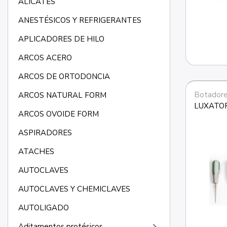
ALICATES
ANESTÉSICOS Y REFRIGERANTES
APLICADORES DE HILO
ARCOS ACERO
ARCOS DE ORTODONCIA
Botadore
ARCOS NATURAL FORM
LUXATO
ARCOS OVOIDE FORM
ASPIRADORES
ATACHES
AUTOCLAVES
AUTOCLAVES Y CHEMICLAVES
AUTOLIGADO
Aditamentos protésicos