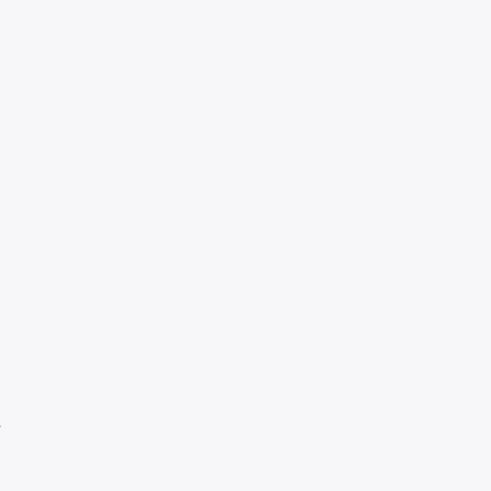
right