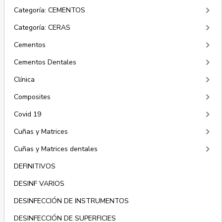
keyboard_arrow_right
Categoría: CEMENTOS
keyboard_arrow_right
Categoría: CERAS
keyboard_arrow_right
Cementos
keyboard_arrow_right
Cementos Dentales
keyboard_arrow_right
Clínica
keyboard_arrow_right
Composites
keyboard_arrow_right
Covid 19
keyboard_arrow_right
Cuñas y Matrices
keyboard_arrow_right
Cuñas y Matrices dentales
DEFINITIVOS
DESINF VARIOS
DESINFECCIÓN DE INSTRUMENTOS
DESINFECCIÓN DE SUPERFICIES