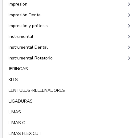
keyboard_arrow_right
Impresión
keyboard_arrow_right
Impresión Dental
keyboard_arrow_right
Impresión y prótesis
keyboard_arrow_right
Instrumental
keyboard_arrow_right
Instrumental Dental
keyboard_arrow_right
Instrumental Rotatorio
JERINGAS
KITS
LENTULOS-RELLENADORES
LIGADURAS
LIMAS
LIMAS C
LIMAS FLEXICUT