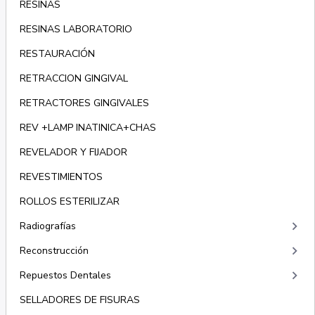
RESINAS
RESINAS LABORATORIO
RESTAURACIÓN
RETRACCION GINGIVAL
RETRACTORES GINGIVALES
REV +LAMP INATINICA+CHAS
REVELADOR Y FIJADOR
REVESTIMIENTOS
ROLLOS ESTERILIZAR
keyboard_arrow_right
Radiografías
keyboard_arrow_right
Reconstrucción
keyboard_arrow_right
Repuestos Dentales
SELLADORES DE FISURAS