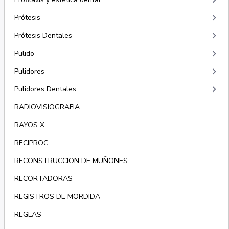
keyboard_arrow_right
keyboard_arrow_right
Prótesis
keyboard_arrow_right
Prótesis Dentales
keyboard_arrow_right
Pulido
keyboard_arrow_right
Pulidores
keyboard_arrow_right
Pulidores Dentales
RADIOVISIOGRAFIA
RAYOS X
RECIPROC
RECONSTRUCCION DE MUÑONES
RECORTADORAS
REGISTROS DE MORDIDA
REGLAS