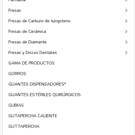
keyboard_arrow_right
keyboard_arrow_right
Fresas
keyboard_arrow_right
Fresas de Carburo de tungsteno
keyboard_arrow_right
Fresas de Cerámica
keyboard_arrow_right
Fresas de Diamante
keyboard_arrow_right
Fresas y Discos Dentales
GAMA DE PRODUCTOS
GORROS
GUANTES DISPENSADORES*
GUANTES ESTÉRILES QUIRÚRGICOS
GUBIAS
GUTAPERCHA CALIENTE
GUTTAPERCHA