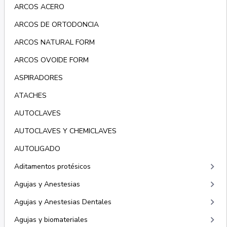
ARCOS ACERO
ARCOS DE ORTODONCIA
ARCOS NATURAL FORM
ARCOS OVOIDE FORM
ASPIRADORES
ATACHES
AUTOCLAVES
AUTOCLAVES Y CHEMICLAVES
AUTOLIGADO
keyboard_arrow_right
Aditamentos protésicos
keyboard_arrow_right
Agujas y Anestesias
keyboard_arrow_right
Agujas y Anestesias Dentales
keyboard_arrow_right
Agujas y biomateriales