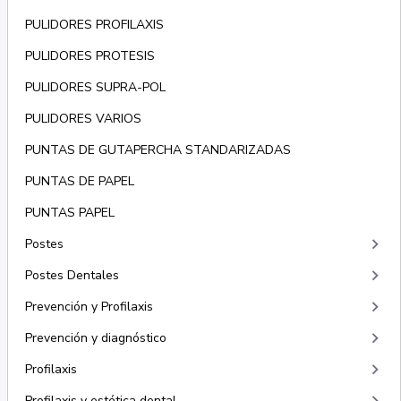
PULIDORES PROFILAXIS
PULIDORES PROTESIS
PULIDORES SUPRA-POL
PULIDORES VARIOS
PUNTAS DE GUTAPERCHA STANDARIZADAS
PUNTAS DE PAPEL
PUNTAS PAPEL
keyboard_arrow_right
Postes
keyboard_arrow_right
Postes Dentales
keyboard_arrow_right
Prevención y Profilaxis
keyboard_arrow_right
Prevención y diagnóstico
keyboard_arrow_right
Profilaxis
Profilaxis y estética dental