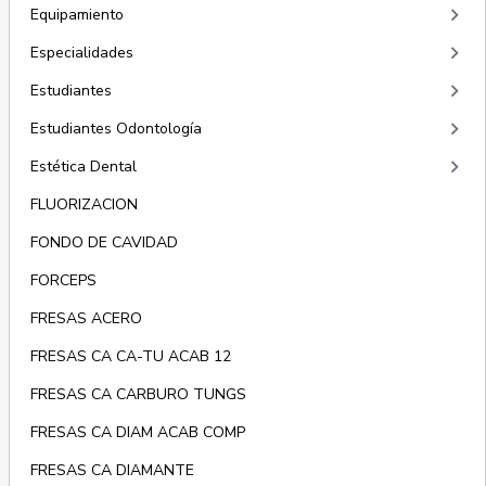
keyboard_arrow_right
Equipamiento
keyboard_arrow_right
Especialidades
keyboard_arrow_right
Estudiantes
keyboard_arrow_right
Estudiantes Odontología
keyboard_arrow_right
Estética Dental
FLUORIZACION
FONDO DE CAVIDAD
FORCEPS
FRESAS ACERO
FRESAS CA CA-TU ACAB 12
FRESAS CA CARBURO TUNGS
FRESAS CA DIAM ACAB COMP
FRESAS CA DIAMANTE