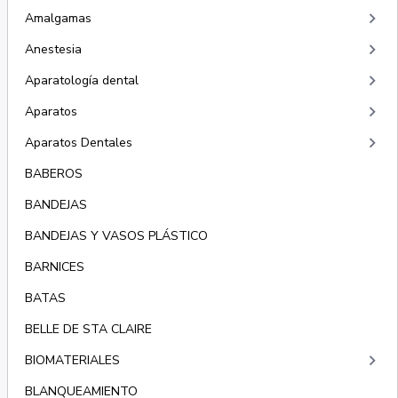
keyboard_arrow_right
Amalgamas
keyboard_arrow_right
Anestesia
keyboard_arrow_right
Aparatología dental
keyboard_arrow_right
Aparatos
keyboard_arrow_right
Aparatos Dentales
BABEROS
BANDEJAS
BANDEJAS Y VASOS PLÁSTICO
BARNICES
BATAS
BELLE DE STA CLAIRE
keyboard_arrow_right
BIOMATERIALES
BLANQUEAMIENTO