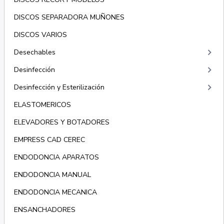
DISCOS SEPARADORA MUÑONES
DISCOS VARIOS
keyboard_arrow_right
Desechables
keyboard_arrow_right
Desinfección
keyboard_arrow_right
Desinfección y Esterilización
ELASTOMERICOS
ELEVADORES Y BOTADORES
EMPRESS CAD CEREC
ENDODONCIA APARATOS
ENDODONCIA MANUAL
ENDODONCIA MECANICA
ENSANCHADORES