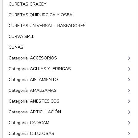
CURETAS GRACEY
CURETAS QUIRURGICA Y OSEA
CURETAS UNIVERSAL - RASPADORES
CURVA SPEE
CUÑAS
keyboard_arrow_right
Categoría: ACCESORIOS
keyboard_arrow_right
Categoría: AGUJAS Y JERINGAS
keyboard_arrow_right
Categoría: AISLAMIENTO
keyboard_arrow_right
Categoría: AMALGAMAS
keyboard_arrow_right
Categoría: ANESTÉSICOS
keyboard_arrow_right
Categoría: ARTICULACIÓN
keyboard_arrow_right
Categoría: CAD/CAM
keyboard_arrow_right
Categoría: CELULOSAS