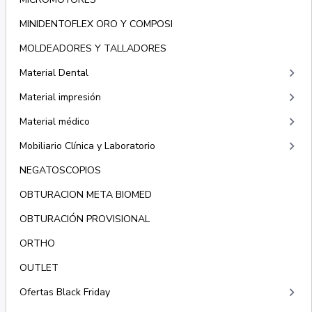
MINIDENTOFLEX ORO Y COMPOSI
MOLDEADORES Y TALLADORES
keyboard_arrow_right
Material Dental
keyboard_arrow_right
Material impresión
keyboard_arrow_right
Material médico
keyboard_arrow_right
Mobiliario Clínica y Laboratorio
NEGATOSCOPIOS
OBTURACION META BIOMED
OBTURACIÓN PROVISIONAL
ORTHO
OUTLET
keyboard_arrow_right
Ofertas Black Friday