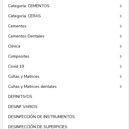
keyboard_arrow_right
Categoría: CEMENTOS
keyboard_arrow_right
Categoría: CERAS
keyboard_arrow_right
Cementos
keyboard_arrow_right
Cementos Dentales
keyboard_arrow_right
Clínica
keyboard_arrow_right
Composites
keyboard_arrow_right
Covid 19
keyboard_arrow_right
Cuñas y Matrices
keyboard_arrow_right
Cuñas y Matrices dentales
DEFINITIVOS
DESINF VARIOS
DESINFECCIÓN DE INSTRUMENTOS
DESINFECCIÓN DE SUPERFICIES