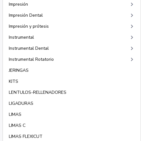
keyboard_arrow_right
Impresión
keyboard_arrow_right
Impresión Dental
keyboard_arrow_right
Impresión y prótesis
keyboard_arrow_right
Instrumental
keyboard_arrow_right
Instrumental Dental
keyboard_arrow_right
Instrumental Rotatorio
JERINGAS
KITS
LENTULOS-RELLENADORES
LIGADURAS
LIMAS
LIMAS C
LIMAS FLEXICUT