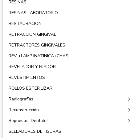
RESINAS
RESINAS LABORATORIO
RESTAURACIÓN
RETRACCION GINGIVAL
RETRACTORES GINGIVALES
REV +LAMP INATINICA+CHAS
REVELADOR Y FIJADOR
REVESTIMIENTOS
ROLLOS ESTERILIZAR
keyboard_arrow_right
Radiografías
keyboard_arrow_right
Reconstrucción
keyboard_arrow_right
Repuestos Dentales
SELLADORES DE FISURAS