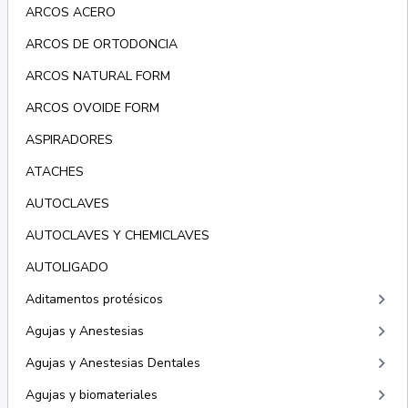
ARCOS ACERO
ARCOS DE ORTODONCIA
ARCOS NATURAL FORM
ARCOS OVOIDE FORM
ASPIRADORES
ATACHES
AUTOCLAVES
AUTOCLAVES Y CHEMICLAVES
AUTOLIGADO
keyboard_arrow_right
Aditamentos protésicos
keyboard_arrow_right
Agujas y Anestesias
keyboard_arrow_right
Agujas y Anestesias Dentales
keyboard_arrow_right
Agujas y biomateriales