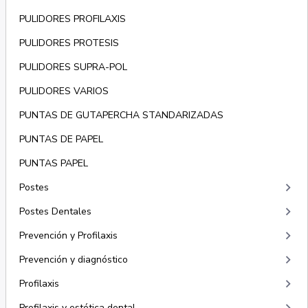
PULIDORES PROFILAXIS
PULIDORES PROTESIS
PULIDORES SUPRA-POL
PULIDORES VARIOS
PUNTAS DE GUTAPERCHA STANDARIZADAS
PUNTAS DE PAPEL
PUNTAS PAPEL
keyboard_arrow_right
Postes
keyboard_arrow_right
Postes Dentales
keyboard_arrow_right
Prevención y Profilaxis
keyboard_arrow_right
Prevención y diagnóstico
keyboard_arrow_right
Profilaxis
Profilaxis y estética dental