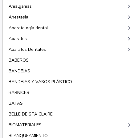
keyboard_arrow_right
Amalgamas
keyboard_arrow_right
Anestesia
keyboard_arrow_right
Aparatología dental
keyboard_arrow_right
Aparatos
keyboard_arrow_right
Aparatos Dentales
BABEROS
BANDEJAS
BANDEJAS Y VASOS PLÁSTICO
BARNICES
BATAS
BELLE DE STA CLAIRE
keyboard_arrow_right
BIOMATERIALES
BLANQUEAMIENTO