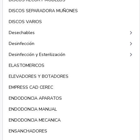
DISCOS SEPARADORA MUÑONES
DISCOS VARIOS
keyboard_arrow_right
Desechables
keyboard_arrow_right
Desinfección
keyboard_arrow_right
Desinfección y Esterilización
ELASTOMERICOS
ELEVADORES Y BOTADORES
EMPRESS CAD CEREC
ENDODONCIA APARATOS
ENDODONCIA MANUAL
ENDODONCIA MECANICA
ENSANCHADORES