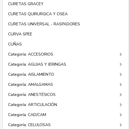
CURETAS GRACEY
CURETAS QUIRURGICA Y OSEA
CURETAS UNIVERSAL - RASPADORES
CURVA SPEE
CUÑAS
keyboard_arrow_right
Categoría: ACCESORIOS
keyboard_arrow_right
Categoría: AGUJAS Y JERINGAS
keyboard_arrow_right
Categoría: AISLAMIENTO
keyboard_arrow_right
Categoría: AMALGAMAS
keyboard_arrow_right
Categoría: ANESTÉSICOS
keyboard_arrow_right
Categoría: ARTICULACIÓN
keyboard_arrow_right
Categoría: CAD/CAM
keyboard_arrow_right
Categoría: CELULOSAS