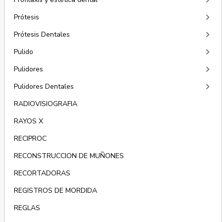
keyboard_arrow_right
keyboard_arrow_right
Prótesis
keyboard_arrow_right
Prótesis Dentales
keyboard_arrow_right
Pulido
keyboard_arrow_right
Pulidores
keyboard_arrow_right
Pulidores Dentales
RADIOVISIOGRAFIA
RAYOS X
RECIPROC
RECONSTRUCCION DE MUÑONES
RECORTADORAS
REGISTROS DE MORDIDA
REGLAS