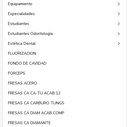
keyboard_arrow_right
Equipamiento
keyboard_arrow_right
Especialidades
keyboard_arrow_right
Estudiantes
keyboard_arrow_right
Estudiantes Odontología
keyboard_arrow_right
Estética Dental
FLUORIZACION
FONDO DE CAVIDAD
FORCEPS
FRESAS ACERO
FRESAS CA CA-TU ACAB 12
FRESAS CA CARBURO TUNGS
FRESAS CA DIAM ACAB COMP
FRESAS CA DIAMANTE