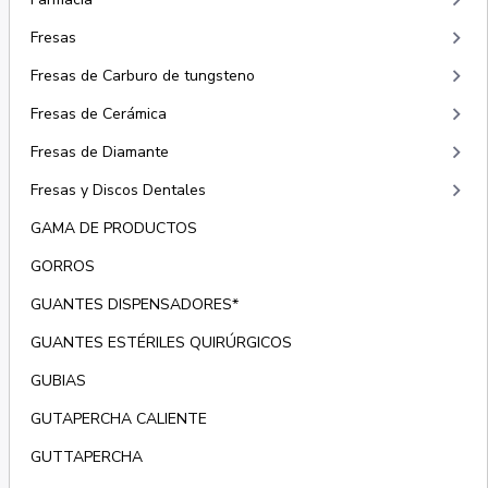
keyboard_arrow_right
keyboard_arrow_right
Fresas
keyboard_arrow_right
Fresas de Carburo de tungsteno
keyboard_arrow_right
Fresas de Cerámica
keyboard_arrow_right
Fresas de Diamante
keyboard_arrow_right
Fresas y Discos Dentales
GAMA DE PRODUCTOS
GORROS
GUANTES DISPENSADORES*
GUANTES ESTÉRILES QUIRÚRGICOS
GUBIAS
GUTAPERCHA CALIENTE
GUTTAPERCHA