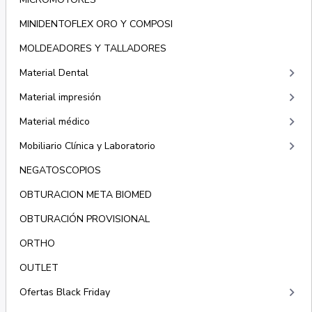
MINIDENTOFLEX ORO Y COMPOSI
MOLDEADORES Y TALLADORES
keyboard_arrow_right
Material Dental
keyboard_arrow_right
Material impresión
keyboard_arrow_right
Material médico
keyboard_arrow_right
Mobiliario Clínica y Laboratorio
NEGATOSCOPIOS
OBTURACION META BIOMED
OBTURACIÓN PROVISIONAL
ORTHO
OUTLET
keyboard_arrow_right
Ofertas Black Friday