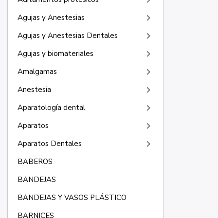
keyboard_arrow_right
keyboard_arrow_right
Agujas y Anestesias
keyboard_arrow_right
Agujas y Anestesias Dentales
keyboard_arrow_right
Agujas y biomateriales
keyboard_arrow_right
Amalgamas
keyboard_arrow_right
Anestesia
keyboard_arrow_right
Aparatología dental
keyboard_arrow_right
Aparatos
keyboard_arrow_right
Aparatos Dentales
BABEROS
BANDEJAS
BANDEJAS Y VASOS PLÁSTICO
BARNICES