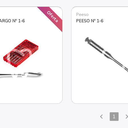
Oferta
Peeso
ARGO Nº 1-6
PEESO Nº 1-6
chevron_left
chevron_
1