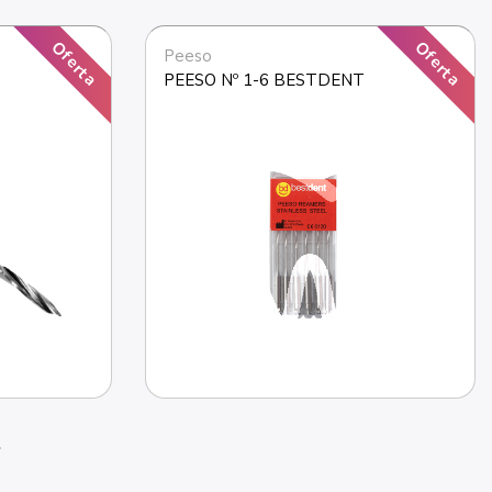
Oferta
Oferta
Peeso
PEESO Nº 1-6 BESTDENT
right