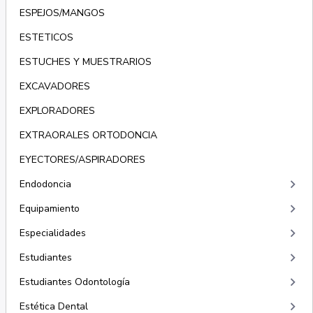
ESPEJOS/MANGOS
ESTETICOS
ESTUCHES Y MUESTRARIOS
EXCAVADORES
EXPLORADORES
EXTRAORALES ORTODONCIA
EYECTORES/ASPIRADORES
keyboard_arrow_right
Endodoncia
keyboard_arrow_right
Equipamiento
keyboard_arrow_right
Especialidades
keyboard_arrow_right
Estudiantes
keyboard_arrow_right
Estudiantes Odontología
keyboard_arrow_right
Estética Dental