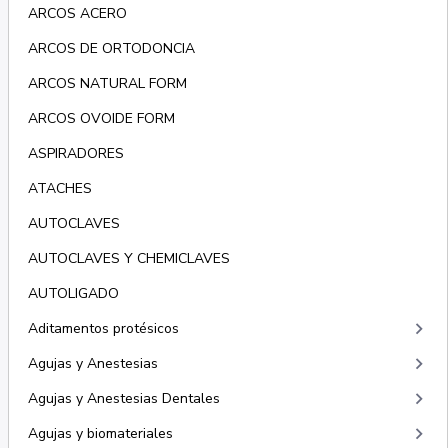
ARCOS ACERO
ARCOS DE ORTODONCIA
ARCOS NATURAL FORM
ARCOS OVOIDE FORM
ASPIRADORES
ATACHES
AUTOCLAVES
AUTOCLAVES Y CHEMICLAVES
AUTOLIGADO
keyboard_arrow_right
Aditamentos protésicos
keyboard_arrow_right
Agujas y Anestesias
keyboard_arrow_right
Agujas y Anestesias Dentales
keyboard_arrow_right
Agujas y biomateriales