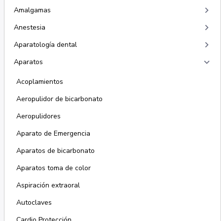
keyboard_arrow_right
Amalgamas
keyboard_arrow_right
Anestesia
keyboard_arrow_right
Aparatología dental
keyboard_arrow_right
Aparatos
Acoplamientos
Aeropulidor de bicarbonato
Aeropulidores
Aparato de Emergencia
Aparatos de bicarbonato
Aparatos toma de color
Aspiración extraoral
Autoclaves
Cardio Protección