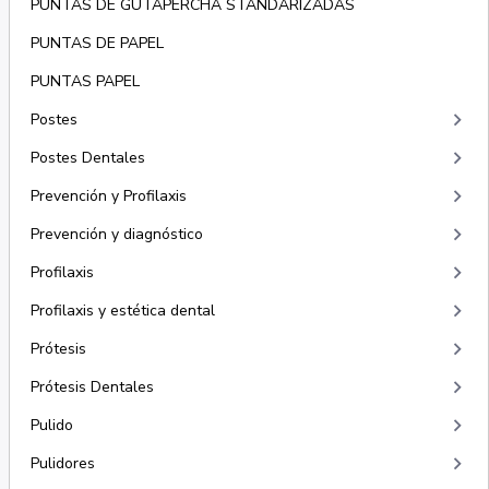
PUNTAS DE GUTAPERCHA STANDARIZADAS
PUNTAS DE PAPEL
PUNTAS PAPEL
keyboard_arrow_right
Postes
keyboard_arrow_right
Postes Dentales
keyboard_arrow_right
Prevención y Profilaxis
keyboard_arrow_right
Prevención y diagnóstico
keyboard_arrow_right
Profilaxis
keyboard_arrow_right
Profilaxis y estética dental
keyboard_arrow_right
Prótesis
keyboard_arrow_right
Prótesis Dentales
keyboard_arrow_right
Pulido
keyboard_arrow_right
Pulidores