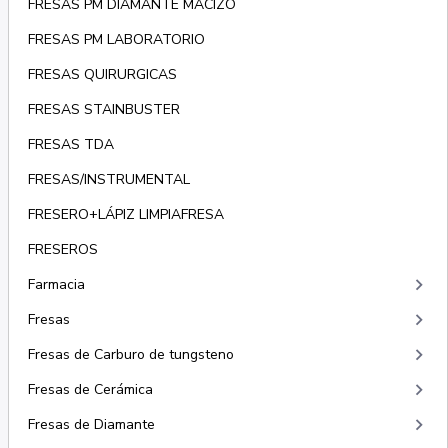
FRESAS PM DIAMANTE MACIZO
FRESAS PM LABORATORIO
FRESAS QUIRURGICAS
FRESAS STAINBUSTER
FRESAS TDA
FRESAS/INSTRUMENTAL
FRESERO+LÁPIZ LIMPIAFRESA
FRESEROS
keyboard_arrow_right
Farmacia
keyboard_arrow_right
Fresas
keyboard_arrow_right
Fresas de Carburo de tungsteno
keyboard_arrow_right
Fresas de Cerámica
keyboard_arrow_right
Fresas de Diamante