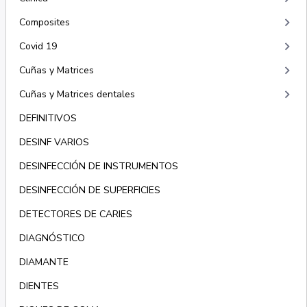
keyboard_arrow_right
Composites
keyboard_arrow_right
Covid 19
keyboard_arrow_right
Cuñas y Matrices
keyboard_arrow_right
Cuñas y Matrices dentales
DEFINITIVOS
DESINF VARIOS
DESINFECCIÓN DE INSTRUMENTOS
DESINFECCIÓN DE SUPERFICIES
DETECTORES DE CARIES
DIAGNÓSTICO
DIAMANTE
DIENTES