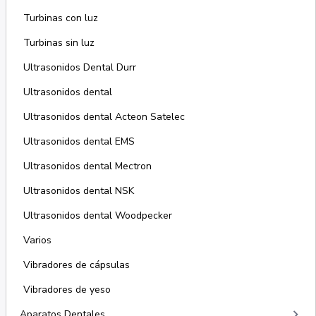
Turbinas con luz
Turbinas sin luz
Ultrasonidos Dental Durr
Ultrasonidos dental
Ultrasonidos dental Acteon Satelec
Ultrasonidos dental EMS
Ultrasonidos dental Mectron
Ultrasonidos dental NSK
Ultrasonidos dental Woodpecker
Varios
Vibradores de cápsulas
Vibradores de yeso
keyboard_arrow_right
Aparatos Dentales