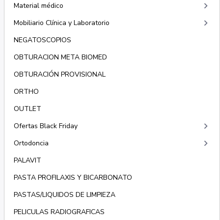
keyboard_arrow_right
Material médico
keyboard_arrow_right
Mobiliario Clínica y Laboratorio
NEGATOSCOPIOS
OBTURACION META BIOMED
OBTURACIÓN PROVISIONAL
ORTHO
OUTLET
keyboard_arrow_right
Ofertas Black Friday
keyboard_arrow_right
Ortodoncia
PALAVIT
PASTA PROFILAXIS Y BICARBONATO
PASTAS/LIQUIDOS DE LIMPIEZA
PELICULAS RADIOGRAFICAS