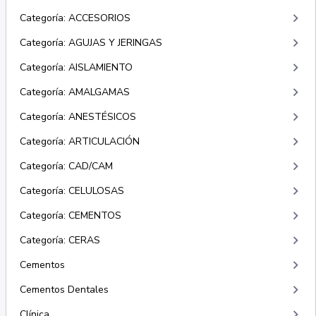
keyboard_arrow_right
Categoría: ACCESORIOS
keyboard_arrow_right
Categoría: AGUJAS Y JERINGAS
keyboard_arrow_right
Categoría: AISLAMIENTO
keyboard_arrow_right
Categoría: AMALGAMAS
keyboard_arrow_right
Categoría: ANESTÉSICOS
keyboard_arrow_right
Categoría: ARTICULACIÓN
keyboard_arrow_right
Categoría: CAD/CAM
keyboard_arrow_right
Categoría: CELULOSAS
keyboard_arrow_right
Categoría: CEMENTOS
keyboard_arrow_right
Categoría: CERAS
keyboard_arrow_right
Cementos
keyboard_arrow_right
Cementos Dentales
keyboard_arrow_right
Clínica