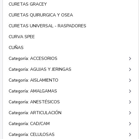
CURETAS GRACEY
CURETAS QUIRURGICA Y OSEA
CURETAS UNIVERSAL - RASPADORES
CURVA SPEE
CUÑAS
keyboard_arrow_right
Categoría: ACCESORIOS
keyboard_arrow_right
Categoría: AGUJAS Y JERINGAS
keyboard_arrow_right
Categoría: AISLAMIENTO
keyboard_arrow_right
Categoría: AMALGAMAS
keyboard_arrow_right
Categoría: ANESTÉSICOS
keyboard_arrow_right
Categoría: ARTICULACIÓN
keyboard_arrow_right
Categoría: CAD/CAM
keyboard_arrow_right
Categoría: CELULOSAS