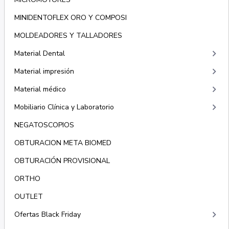
MINIDENTOFLEX ORO Y COMPOSI
MOLDEADORES Y TALLADORES
keyboard_arrow_right
Material Dental
keyboard_arrow_right
Material impresión
keyboard_arrow_right
Material médico
keyboard_arrow_right
Mobiliario Clínica y Laboratorio
NEGATOSCOPIOS
OBTURACION META BIOMED
OBTURACIÓN PROVISIONAL
ORTHO
OUTLET
keyboard_arrow_right
Ofertas Black Friday