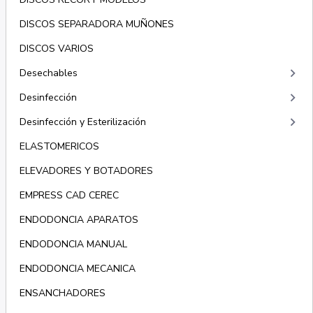
DISCOS SEPARADORA MUÑONES
DISCOS VARIOS
keyboard_arrow_right
Desechables
keyboard_arrow_right
Desinfección
keyboard_arrow_right
Desinfección y Esterilización
ELASTOMERICOS
ELEVADORES Y BOTADORES
EMPRESS CAD CEREC
ENDODONCIA APARATOS
ENDODONCIA MANUAL
ENDODONCIA MECANICA
ENSANCHADORES