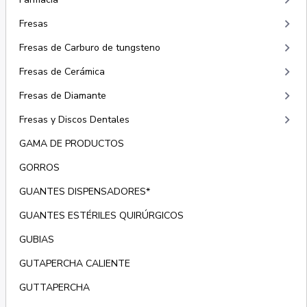
keyboard_arrow_right
keyboard_arrow_right
Fresas
keyboard_arrow_right
Fresas de Carburo de tungsteno
keyboard_arrow_right
Fresas de Cerámica
keyboard_arrow_right
Fresas de Diamante
keyboard_arrow_right
Fresas y Discos Dentales
GAMA DE PRODUCTOS
GORROS
GUANTES DISPENSADORES*
GUANTES ESTÉRILES QUIRÚRGICOS
GUBIAS
GUTAPERCHA CALIENTE
GUTTAPERCHA