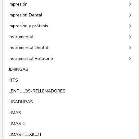
keyboard_arrow_right
Impresión
keyboard_arrow_right
Impresión Dental
keyboard_arrow_right
Impresión y prótesis
keyboard_arrow_right
Instrumental
keyboard_arrow_right
Instrumental Dental
keyboard_arrow_right
Instrumental Rotatorio
JERINGAS
KITS
LENTULOS-RELLENADORES
LIGADURAS
LIMAS
LIMAS C
LIMAS FLEXICUT