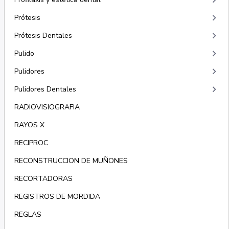
keyboard_arrow_right
keyboard_arrow_right
Prótesis
keyboard_arrow_right
Prótesis Dentales
keyboard_arrow_right
Pulido
keyboard_arrow_right
Pulidores
keyboard_arrow_right
Pulidores Dentales
RADIOVISIOGRAFIA
RAYOS X
RECIPROC
RECONSTRUCCION DE MUÑONES
RECORTADORAS
REGISTROS DE MORDIDA
REGLAS