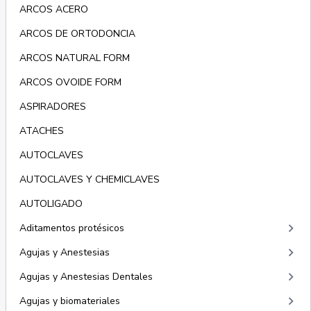
ARCOS ACERO
ARCOS DE ORTODONCIA
ARCOS NATURAL FORM
ARCOS OVOIDE FORM
ASPIRADORES
ATACHES
AUTOCLAVES
AUTOCLAVES Y CHEMICLAVES
AUTOLIGADO
keyboard_arrow_right
Aditamentos protésicos
keyboard_arrow_right
Agujas y Anestesias
keyboard_arrow_right
Agujas y Anestesias Dentales
keyboard_arrow_right
Agujas y biomateriales