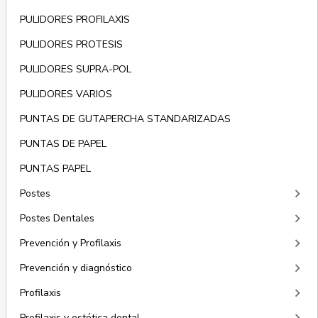
PULIDORES PROFILAXIS
PULIDORES PROTESIS
PULIDORES SUPRA-POL
PULIDORES VARIOS
PUNTAS DE GUTAPERCHA STANDARIZADAS
PUNTAS DE PAPEL
PUNTAS PAPEL
keyboard_arrow_right
Postes
keyboard_arrow_right
Postes Dentales
keyboard_arrow_right
Prevención y Profilaxis
keyboard_arrow_right
Prevención y diagnóstico
keyboard_arrow_right
Profilaxis
Profilaxis y estética dental