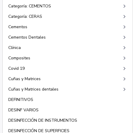
keyboard_arrow_right
Categoría: CEMENTOS
keyboard_arrow_right
Categoría: CERAS
keyboard_arrow_right
Cementos
keyboard_arrow_right
Cementos Dentales
keyboard_arrow_right
Clínica
keyboard_arrow_right
Composites
keyboard_arrow_right
Covid 19
keyboard_arrow_right
Cuñas y Matrices
keyboard_arrow_right
Cuñas y Matrices dentales
DEFINITIVOS
DESINF VARIOS
DESINFECCIÓN DE INSTRUMENTOS
DESINFECCIÓN DE SUPERFICIES