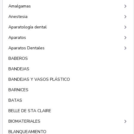
keyboard_arrow_right
Amalgamas
keyboard_arrow_right
Anestesia
keyboard_arrow_right
Aparatología dental
keyboard_arrow_right
Aparatos
keyboard_arrow_right
Aparatos Dentales
BABEROS
BANDEJAS
BANDEJAS Y VASOS PLÁSTICO
BARNICES
BATAS
BELLE DE STA CLAIRE
keyboard_arrow_right
BIOMATERIALES
BLANQUEAMIENTO