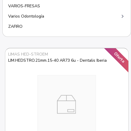
VARIOS-FRESAS
keyboard_arrow_right
Varios Odontología
ZAFIRO
Oferta
LIMAS HED-STROEM
LIM.HEDSTRO.21mm.15-40 AR73 6u - Dentalis Iberia