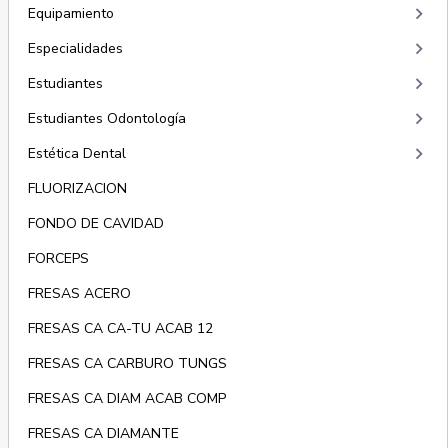
keyboard_arrow_right
Equipamiento
keyboard_arrow_right
Especialidades
keyboard_arrow_right
Estudiantes
keyboard_arrow_right
Estudiantes Odontología
keyboard_arrow_right
Estética Dental
FLUORIZACION
FONDO DE CAVIDAD
FORCEPS
FRESAS ACERO
FRESAS CA CA-TU ACAB 12
FRESAS CA CARBURO TUNGS
FRESAS CA DIAM ACAB COMP
FRESAS CA DIAMANTE