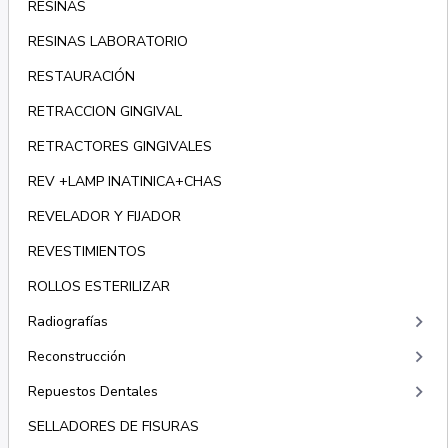
RESINAS
RESINAS LABORATORIO
RESTAURACIÓN
RETRACCION GINGIVAL
RETRACTORES GINGIVALES
REV +LAMP INATINICA+CHAS
REVELADOR Y FIJADOR
REVESTIMIENTOS
ROLLOS ESTERILIZAR
keyboard_arrow_right
Radiografías
keyboard_arrow_right
Reconstrucción
keyboard_arrow_right
Repuestos Dentales
SELLADORES DE FISURAS