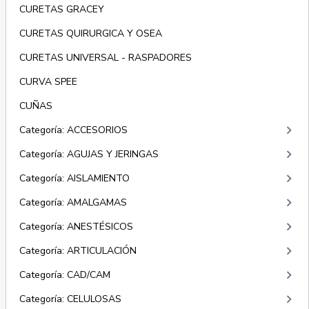
CURETAS GRACEY
CURETAS QUIRURGICA Y OSEA
CURETAS UNIVERSAL - RASPADORES
CURVA SPEE
CUÑAS
keyboard_arrow_right
Categoría: ACCESORIOS
keyboard_arrow_right
Categoría: AGUJAS Y JERINGAS
keyboard_arrow_right
Categoría: AISLAMIENTO
keyboard_arrow_right
Categoría: AMALGAMAS
keyboard_arrow_right
Categoría: ANESTÉSICOS
keyboard_arrow_right
Categoría: ARTICULACIÓN
keyboard_arrow_right
Categoría: CAD/CAM
keyboard_arrow_right
Categoría: CELULOSAS