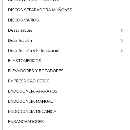
DISCOS SEPARADORA MUÑONES
DISCOS VARIOS
keyboard_arrow_right
Desechables
keyboard_arrow_right
Desinfección
keyboard_arrow_right
Desinfección y Esterilización
ELASTOMERICOS
ELEVADORES Y BOTADORES
EMPRESS CAD CEREC
ENDODONCIA APARATOS
ENDODONCIA MANUAL
ENDODONCIA MECANICA
ENSANCHADORES