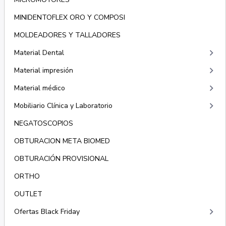
MINIDENTOFLEX ORO Y COMPOSI
MOLDEADORES Y TALLADORES
keyboard_arrow_right
Material Dental
keyboard_arrow_right
Material impresión
keyboard_arrow_right
Material médico
keyboard_arrow_right
Mobiliario Clínica y Laboratorio
NEGATOSCOPIOS
OBTURACION META BIOMED
OBTURACIÓN PROVISIONAL
ORTHO
OUTLET
keyboard_arrow_right
Ofertas Black Friday