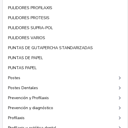
PULIDORES PROFILAXIS
PULIDORES PROTESIS
PULIDORES SUPRA-POL
PULIDORES VARIOS
PUNTAS DE GUTAPERCHA STANDARIZADAS
PUNTAS DE PAPEL
PUNTAS PAPEL
keyboard_arrow_right
Postes
keyboard_arrow_right
Postes Dentales
keyboard_arrow_right
Prevención y Profilaxis
keyboard_arrow_right
Prevención y diagnóstico
keyboard_arrow_right
Profilaxis
Profilaxis y estética dental