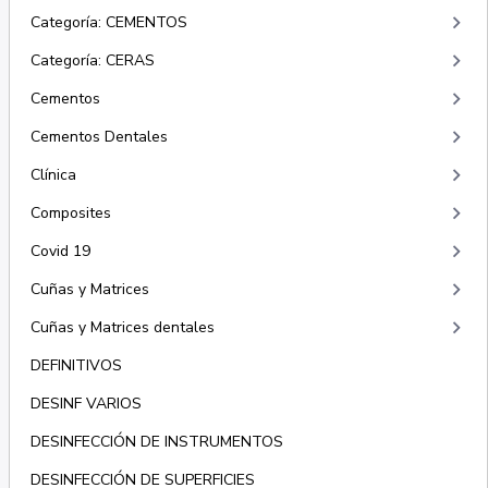
keyboard_arrow_right
Categoría: CEMENTOS
keyboard_arrow_right
Categoría: CERAS
keyboard_arrow_right
Cementos
keyboard_arrow_right
Cementos Dentales
keyboard_arrow_right
Clínica
keyboard_arrow_right
Composites
keyboard_arrow_right
Covid 19
keyboard_arrow_right
Cuñas y Matrices
keyboard_arrow_right
Cuñas y Matrices dentales
DEFINITIVOS
DESINF VARIOS
DESINFECCIÓN DE INSTRUMENTOS
DESINFECCIÓN DE SUPERFICIES