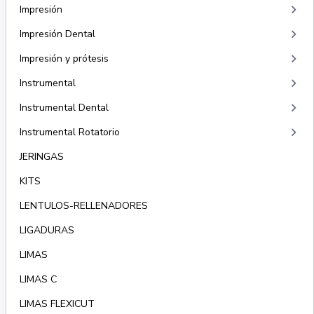
keyboard_arrow_right
Impresión
keyboard_arrow_right
Impresión Dental
keyboard_arrow_right
Impresión y prótesis
keyboard_arrow_right
Instrumental
keyboard_arrow_right
Instrumental Dental
keyboard_arrow_right
Instrumental Rotatorio
JERINGAS
KITS
LENTULOS-RELLENADORES
LIGADURAS
LIMAS
LIMAS C
LIMAS FLEXICUT