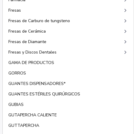
keyboard_arrow_right
keyboard_arrow_right
Fresas
keyboard_arrow_right
Fresas de Carburo de tungsteno
keyboard_arrow_right
Fresas de Cerámica
keyboard_arrow_right
Fresas de Diamante
keyboard_arrow_right
Fresas y Discos Dentales
GAMA DE PRODUCTOS
GORROS
GUANTES DISPENSADORES*
GUANTES ESTÉRILES QUIRÚRGICOS
GUBIAS
GUTAPERCHA CALIENTE
GUTTAPERCHA