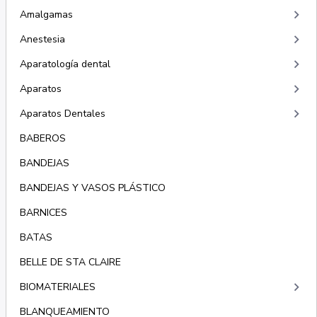
keyboard_arrow_right
Amalgamas
keyboard_arrow_right
Anestesia
keyboard_arrow_right
Aparatología dental
keyboard_arrow_right
Aparatos
keyboard_arrow_right
Aparatos Dentales
BABEROS
BANDEJAS
BANDEJAS Y VASOS PLÁSTICO
BARNICES
BATAS
BELLE DE STA CLAIRE
keyboard_arrow_right
BIOMATERIALES
BLANQUEAMIENTO