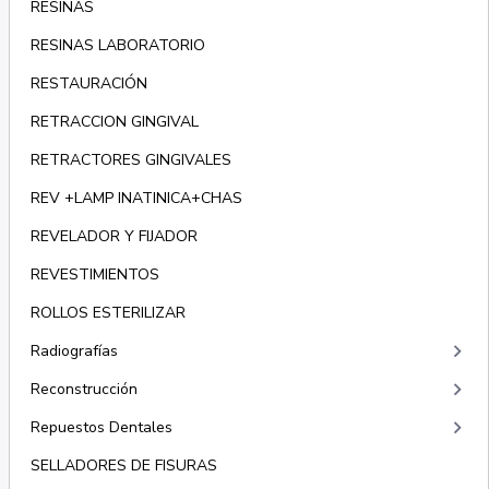
RESINAS
RESINAS LABORATORIO
RESTAURACIÓN
RETRACCION GINGIVAL
RETRACTORES GINGIVALES
REV +LAMP INATINICA+CHAS
REVELADOR Y FIJADOR
REVESTIMIENTOS
ROLLOS ESTERILIZAR
keyboard_arrow_right
Radiografías
keyboard_arrow_right
Reconstrucción
keyboard_arrow_right
Repuestos Dentales
SELLADORES DE FISURAS