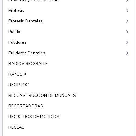
keyboard_arrow_right
keyboard_arrow_right
Prótesis
keyboard_arrow_right
Prótesis Dentales
keyboard_arrow_right
Pulido
keyboard_arrow_right
Pulidores
keyboard_arrow_right
Pulidores Dentales
RADIOVISIOGRAFIA
RAYOS X
RECIPROC
RECONSTRUCCION DE MUÑONES
RECORTADORAS
REGISTROS DE MORDIDA
REGLAS