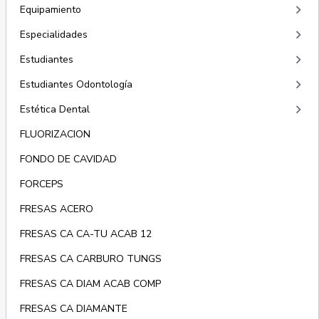
keyboard_arrow_right
Equipamiento
keyboard_arrow_right
Especialidades
keyboard_arrow_right
Estudiantes
keyboard_arrow_right
Estudiantes Odontología
keyboard_arrow_right
Estética Dental
FLUORIZACION
FONDO DE CAVIDAD
FORCEPS
FRESAS ACERO
FRESAS CA CA-TU ACAB 12
FRESAS CA CARBURO TUNGS
FRESAS CA DIAM ACAB COMP
FRESAS CA DIAMANTE