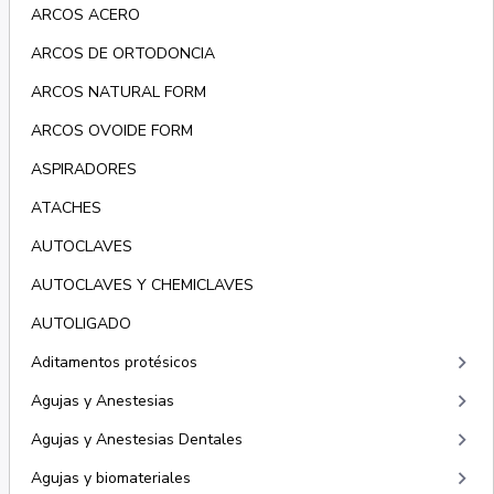
ARCOS ACERO
ARCOS DE ORTODONCIA
ARCOS NATURAL FORM
ARCOS OVOIDE FORM
ASPIRADORES
ATACHES
AUTOCLAVES
AUTOCLAVES Y CHEMICLAVES
AUTOLIGADO
keyboard_arrow_right
Aditamentos protésicos
keyboard_arrow_right
Agujas y Anestesias
keyboard_arrow_right
Agujas y Anestesias Dentales
keyboard_arrow_right
Agujas y biomateriales