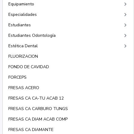
keyboard_arrow_right
Equipamiento
keyboard_arrow_right
Especialidades
keyboard_arrow_right
Estudiantes
keyboard_arrow_right
Estudiantes Odontología
keyboard_arrow_right
Estética Dental
FLUORIZACION
FONDO DE CAVIDAD
FORCEPS
FRESAS ACERO
FRESAS CA CA-TU ACAB 12
FRESAS CA CARBURO TUNGS
FRESAS CA DIAM ACAB COMP
FRESAS CA DIAMANTE