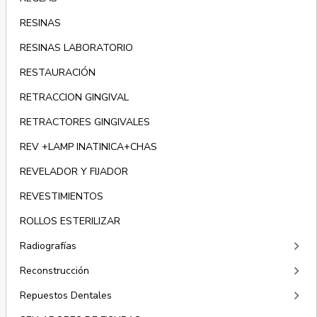
RESINAS
RESINAS LABORATORIO
RESTAURACIÓN
RETRACCION GINGIVAL
RETRACTORES GINGIVALES
REV +LAMP INATINICA+CHAS
REVELADOR Y FIJADOR
REVESTIMIENTOS
ROLLOS ESTERILIZAR
keyboard_arrow_right
Radiografías
keyboard_arrow_right
Reconstrucción
keyboard_arrow_right
Repuestos Dentales