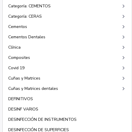
keyboard_arrow_right
Categoría: CEMENTOS
keyboard_arrow_right
Categoría: CERAS
keyboard_arrow_right
Cementos
keyboard_arrow_right
Cementos Dentales
keyboard_arrow_right
Clínica
keyboard_arrow_right
Composites
keyboard_arrow_right
Covid 19
keyboard_arrow_right
Cuñas y Matrices
keyboard_arrow_right
Cuñas y Matrices dentales
DEFINITIVOS
DESINF VARIOS
DESINFECCIÓN DE INSTRUMENTOS
DESINFECCIÓN DE SUPERFICIES