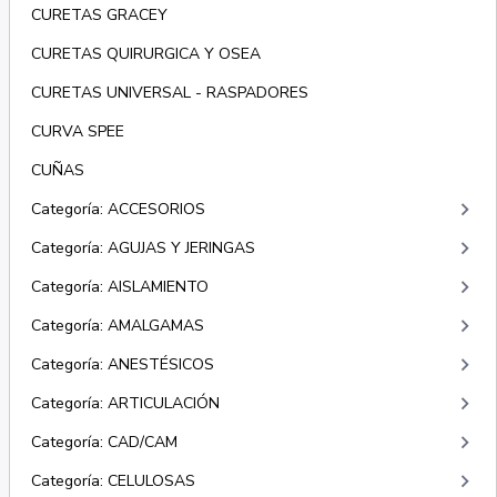
CURETAS GRACEY
CURETAS QUIRURGICA Y OSEA
CURETAS UNIVERSAL - RASPADORES
CURVA SPEE
CUÑAS
keyboard_arrow_right
Categoría: ACCESORIOS
keyboard_arrow_right
Categoría: AGUJAS Y JERINGAS
keyboard_arrow_right
Categoría: AISLAMIENTO
keyboard_arrow_right
Categoría: AMALGAMAS
keyboard_arrow_right
Categoría: ANESTÉSICOS
keyboard_arrow_right
Categoría: ARTICULACIÓN
keyboard_arrow_right
Categoría: CAD/CAM
keyboard_arrow_right
Categoría: CELULOSAS