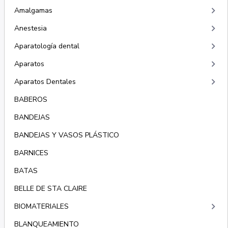
keyboard_arrow_right
Amalgamas
keyboard_arrow_right
Anestesia
keyboard_arrow_right
Aparatología dental
keyboard_arrow_right
Aparatos
keyboard_arrow_right
Aparatos Dentales
BABEROS
BANDEJAS
BANDEJAS Y VASOS PLÁSTICO
BARNICES
BATAS
BELLE DE STA CLAIRE
keyboard_arrow_right
BIOMATERIALES
BLANQUEAMIENTO