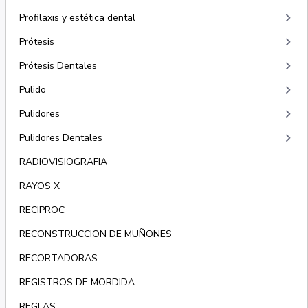
keyboard_arrow_right
Profilaxis y estética dental
keyboard_arrow_right
Prótesis
keyboard_arrow_right
Prótesis Dentales
keyboard_arrow_right
Pulido
keyboard_arrow_right
Pulidores
keyboard_arrow_right
Pulidores Dentales
RADIOVISIOGRAFIA
RAYOS X
RECIPROC
RECONSTRUCCION DE MUÑONES
RECORTADORAS
REGISTROS DE MORDIDA
REGLAS