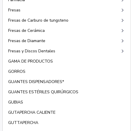
keyboard_arrow_right
keyboard_arrow_right
Fresas
keyboard_arrow_right
Fresas de Carburo de tungsteno
keyboard_arrow_right
Fresas de Cerámica
keyboard_arrow_right
Fresas de Diamante
keyboard_arrow_right
Fresas y Discos Dentales
GAMA DE PRODUCTOS
GORROS
GUANTES DISPENSADORES*
GUANTES ESTÉRILES QUIRÚRGICOS
GUBIAS
GUTAPERCHA CALIENTE
GUTTAPERCHA