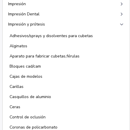
keyboard_arrow_right
Impresión
keyboard_arrow_right
Impresión Dental
keyboard_arrow_right
Impresión y prótesis
Adhesivos/sprays y disolventes para cubetas
Alginatos
Aparato para fabricar cubetas,férulas
Bloques cad/cam
Cajas de modelos
Carillas
Casquillos de aluminio
Ceras
Control de oclusión
Coronas de policarbonato