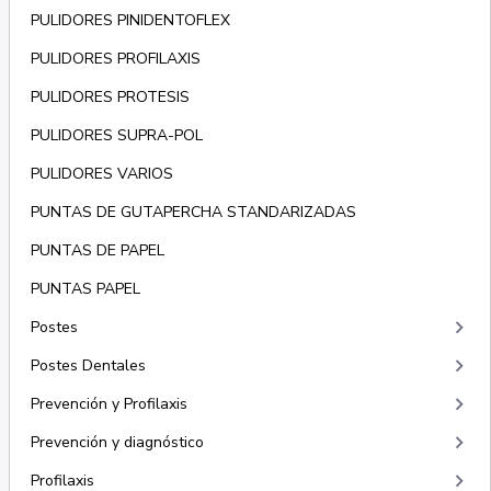
PULIDORES PINIDENTOFLEX
PULIDORES PROFILAXIS
PULIDORES PROTESIS
PULIDORES SUPRA-POL
PULIDORES VARIOS
PUNTAS DE GUTAPERCHA STANDARIZADAS
PUNTAS DE PAPEL
PUNTAS PAPEL
keyboard_arrow_right
Postes
keyboard_arrow_right
Postes Dentales
keyboard_arrow_right
Prevención y Profilaxis
keyboard_arrow_right
Prevención y diagnóstico
keyboard_arrow_right
Profilaxis