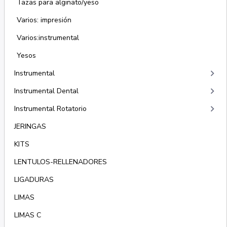
Tazas para alginato/yeso
Varios: impresión
Varios:instrumental
Yesos
keyboard_arrow_right
Instrumental
keyboard_arrow_right
Instrumental Dental
keyboard_arrow_right
Instrumental Rotatorio
JERINGAS
KITS
LENTULOS-RELLENADORES
LIGADURAS
LIMAS
LIMAS C