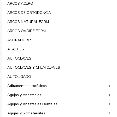
ARCOS ACERO
ARCOS DE ORTODONCIA
ARCOS NATURAL FORM
ARCOS OVOIDE FORM
ASPIRADORES
ATACHES
AUTOCLAVES
AUTOCLAVES Y CHEMICLAVES
AUTOLIGADO
keyboard_arrow_right
Aditamentos protésicos
keyboard_arrow_right
Agujas y Anestesias
keyboard_arrow_right
Agujas y Anestesias Dentales
keyboard_arrow_right
Agujas y biomateriales