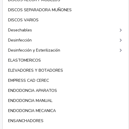
DISCOS SEPARADORA MUÑONES
DISCOS VARIOS
keyboard_arrow_right
Desechables
keyboard_arrow_right
Desinfección
keyboard_arrow_right
Desinfección y Esterilización
ELASTOMERICOS
ELEVADORES Y BOTADORES
EMPRESS CAD CEREC
ENDODONCIA APARATOS
ENDODONCIA MANUAL
ENDODONCIA MECANICA
ENSANCHADORES