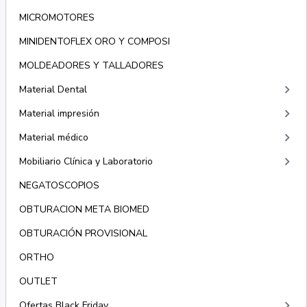
MICROMOTORES
MINIDENTOFLEX ORO Y COMPOSI
MOLDEADORES Y TALLADORES
keyboard_arrow_right
Material Dental
keyboard_arrow_right
Material impresión
keyboard_arrow_right
Material médico
keyboard_arrow_right
Mobiliario Clínica y Laboratorio
NEGATOSCOPIOS
OBTURACION META BIOMED
OBTURACIÓN PROVISIONAL
ORTHO
OUTLET
keyboard_arrow_right
Ofertas Black Friday