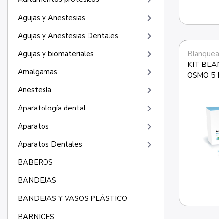
keyboard_arrow_right
keyboard_arrow_right
Agujas y Anestesias
keyboard_arrow_right
Agujas y Anestesias Dentales
keyboard_arrow_right
Blanquea
Agujas y biomateriales
KIT BLA
keyboard_arrow_right
Amalgamas
OSMO 5 
keyboard_arrow_right
Anestesia
keyboard_arrow_right
Aparatología dental
keyboard_arrow_right
Aparatos
keyboard_arrow_right
Aparatos Dentales
BABEROS
BANDEJAS
BANDEJAS Y VASOS PLÁSTICO
BARNICES