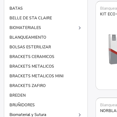
Blanquea
BATAS
KIT ECO
BELLE DE STA CLAIRE
keyboard_arrow_right
BIOMATERIALES
BLANQUEAMIENTO
BOLSAS ESTERILIZAR
BRACKETS CERAMICOS
BRACKETS METALICOS
BRACKETS METALICOS MINI
BRACKETS ZAFIRO
BREDEN
Blanquea
BRUÑIDORES
NORBLA
keyboard_arrow_right
Biomaterial y Sutura