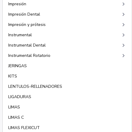
keyboard_arrow_right
Impresión
keyboard_arrow_right
Impresión Dental
keyboard_arrow_right
Impresión y prótesis
keyboard_arrow_right
Instrumental
keyboard_arrow_right
Instrumental Dental
keyboard_arrow_right
Instrumental Rotatorio
JERINGAS
KITS
LENTULOS-RELLENADORES
LIGADURAS
LIMAS
LIMAS C
LIMAS FLEXICUT