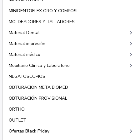
MINIDENTOFLEX ORO Y COMPOSI
MOLDEADORES Y TALLADORES
keyboard_arrow_right
Material Dental
keyboard_arrow_right
Material impresión
keyboard_arrow_right
Material médico
keyboard_arrow_right
Mobiliario Clínica y Laboratorio
NEGATOSCOPIOS
OBTURACION META BIOMED
OBTURACIÓN PROVISIONAL
ORTHO
OUTLET
keyboard_arrow_right
Ofertas Black Friday