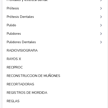
keyboard_arrow_right
keyboard_arrow_right
Prótesis
keyboard_arrow_right
Prótesis Dentales
keyboard_arrow_right
Pulido
keyboard_arrow_right
Pulidores
keyboard_arrow_right
Pulidores Dentales
RADIOVISIOGRAFIA
RAYOS X
RECIPROC
RECONSTRUCCION DE MUÑONES
RECORTADORAS
REGISTROS DE MORDIDA
REGLAS