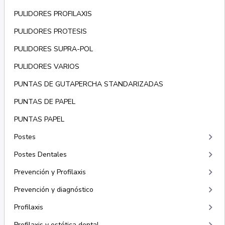
PULIDORES PROFILAXIS
PULIDORES PROTESIS
PULIDORES SUPRA-POL
PULIDORES VARIOS
PUNTAS DE GUTAPERCHA STANDARIZADAS
PUNTAS DE PAPEL
PUNTAS PAPEL
keyboard_arrow_right
Postes
keyboard_arrow_right
Postes Dentales
keyboard_arrow_right
Prevención y Profilaxis
keyboard_arrow_right
Prevención y diagnóstico
keyboard_arrow_right
Profilaxis
Profilaxis y estética dental