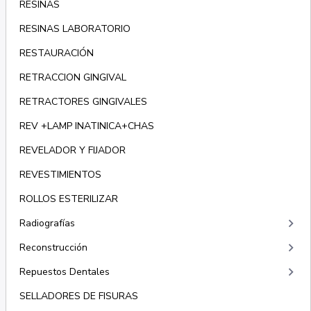
RESINAS
RESINAS LABORATORIO
RESTAURACIÓN
RETRACCION GINGIVAL
RETRACTORES GINGIVALES
REV +LAMP INATINICA+CHAS
REVELADOR Y FIJADOR
REVESTIMIENTOS
ROLLOS ESTERILIZAR
keyboard_arrow_right
Radiografías
keyboard_arrow_right
Reconstrucción
keyboard_arrow_right
Repuestos Dentales
SELLADORES DE FISURAS