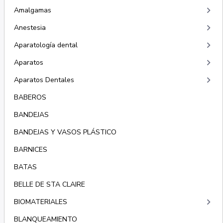
keyboard_arrow_right
Amalgamas
keyboard_arrow_right
Anestesia
keyboard_arrow_right
Aparatología dental
keyboard_arrow_right
Aparatos
keyboard_arrow_right
Aparatos Dentales
BABEROS
BANDEJAS
BANDEJAS Y VASOS PLÁSTICO
BARNICES
BATAS
BELLE DE STA CLAIRE
keyboard_arrow_right
BIOMATERIALES
BLANQUEAMIENTO