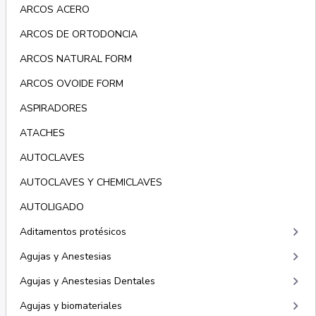
ARCOS ACERO
ARCOS DE ORTODONCIA
ARCOS NATURAL FORM
ARCOS OVOIDE FORM
ASPIRADORES
ATACHES
AUTOCLAVES
AUTOCLAVES Y CHEMICLAVES
AUTOLIGADO
keyboard_arrow_right
Aditamentos protésicos
keyboard_arrow_right
Agujas y Anestesias
keyboard_arrow_right
Agujas y Anestesias Dentales
keyboard_arrow_right
Agujas y biomateriales