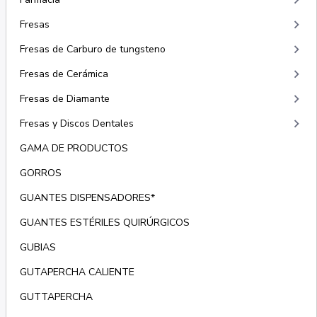
keyboard_arrow_right
keyboard_arrow_right
Fresas
keyboard_arrow_right
Fresas de Carburo de tungsteno
keyboard_arrow_right
Fresas de Cerámica
keyboard_arrow_right
Fresas de Diamante
keyboard_arrow_right
Fresas y Discos Dentales
GAMA DE PRODUCTOS
GORROS
GUANTES DISPENSADORES*
GUANTES ESTÉRILES QUIRÚRGICOS
GUBIAS
GUTAPERCHA CALIENTE
GUTTAPERCHA