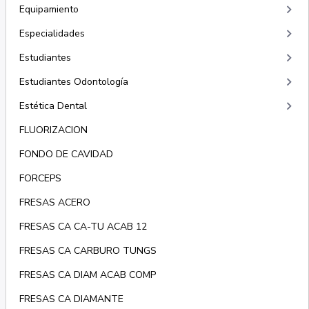
keyboard_arrow_right
Equipamiento
keyboard_arrow_right
Especialidades
keyboard_arrow_right
Estudiantes
keyboard_arrow_right
Estudiantes Odontología
keyboard_arrow_right
Estética Dental
FLUORIZACION
FONDO DE CAVIDAD
FORCEPS
FRESAS ACERO
FRESAS CA CA-TU ACAB 12
FRESAS CA CARBURO TUNGS
FRESAS CA DIAM ACAB COMP
FRESAS CA DIAMANTE