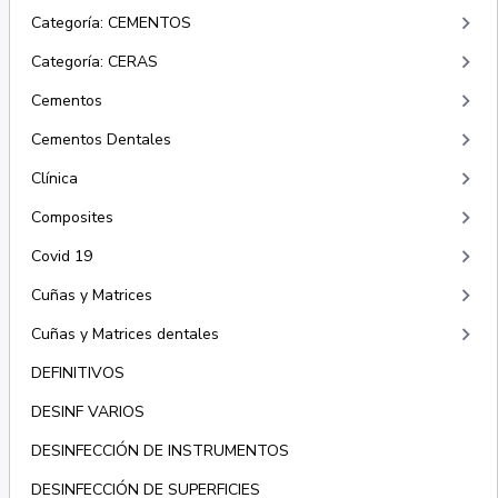
keyboard_arrow_right
Categoría: CEMENTOS
keyboard_arrow_right
Categoría: CERAS
keyboard_arrow_right
Cementos
keyboard_arrow_right
Cementos Dentales
keyboard_arrow_right
Clínica
keyboard_arrow_right
Composites
keyboard_arrow_right
Covid 19
keyboard_arrow_right
Cuñas y Matrices
keyboard_arrow_right
Cuñas y Matrices dentales
DEFINITIVOS
DESINF VARIOS
DESINFECCIÓN DE INSTRUMENTOS
DESINFECCIÓN DE SUPERFICIES