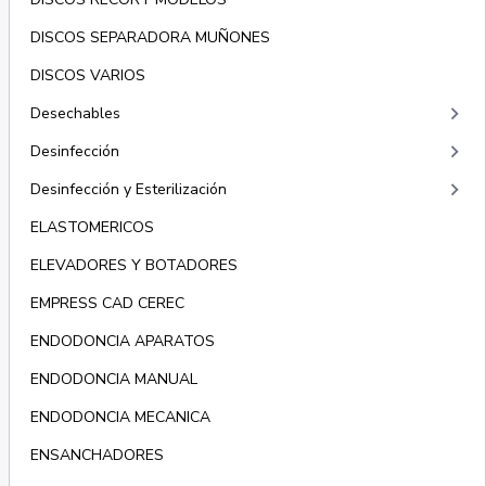
DISCOS SEPARADORA MUÑONES
DISCOS VARIOS
keyboard_arrow_right
Desechables
keyboard_arrow_right
Desinfección
keyboard_arrow_right
Desinfección y Esterilización
ELASTOMERICOS
ELEVADORES Y BOTADORES
EMPRESS CAD CEREC
ENDODONCIA APARATOS
ENDODONCIA MANUAL
ENDODONCIA MECANICA
ENSANCHADORES