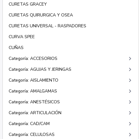
CURETAS GRACEY
CURETAS QUIRURGICA Y OSEA
CURETAS UNIVERSAL - RASPADORES
CURVA SPEE
CUÑAS
keyboard_arrow_right
Categoría: ACCESORIOS
keyboard_arrow_right
Categoría: AGUJAS Y JERINGAS
keyboard_arrow_right
Categoría: AISLAMIENTO
keyboard_arrow_right
Categoría: AMALGAMAS
keyboard_arrow_right
Categoría: ANESTÉSICOS
keyboard_arrow_right
Categoría: ARTICULACIÓN
keyboard_arrow_right
Categoría: CAD/CAM
keyboard_arrow_right
Categoría: CELULOSAS