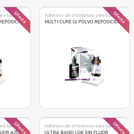
Oferta
Oferta
ara bandas
Adhesivo de ortodoncia: para bandas
 REPOSICION
MULTI-CURE GI POLVO REPOSICION
Oferta
Oferta
ara bandas
Adhesivo de ortodoncia: para bandas
UOR AZUL 
ULTRA BAND LOK SIN FLUOR 