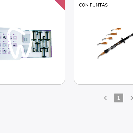
CON PUNTAS
chevron_left
chevron_
1