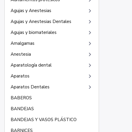
keyboard_arrow_right
keyboard_arrow_right
Agujas y Anestesias
keyboard_arrow_right
Agujas y Anestesias Dentales
keyboard_arrow_right
Agujas y biomateriales
keyboard_arrow_right
Amalgamas
keyboard_arrow_right
Anestesia
keyboard_arrow_right
Aparatología dental
keyboard_arrow_right
Aparatos
keyboard_arrow_right
Aparatos Dentales
BABEROS
BANDEJAS
BANDEJAS Y VASOS PLÁSTICO
BARNICES