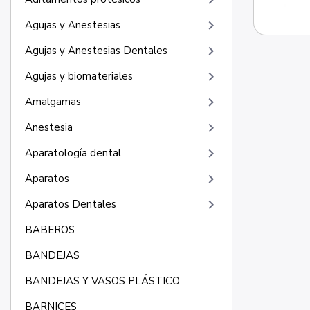
keyboard_arrow_right
keyboard_arrow_right
Agujas y Anestesias
keyboard_arrow_right
Agujas y Anestesias Dentales
keyboard_arrow_right
Agujas y biomateriales
keyboard_arrow_right
Amalgamas
keyboard_arrow_right
Anestesia
keyboard_arrow_right
Aparatología dental
keyboard_arrow_right
Aparatos
keyboard_arrow_right
Aparatos Dentales
BABEROS
BANDEJAS
BANDEJAS Y VASOS PLÁSTICO
BARNICES