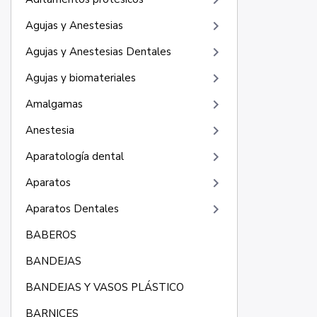
keyboard_arrow_right
keyboard_arrow_right
Agujas y Anestesias
keyboard_arrow_right
Agujas y Anestesias Dentales
keyboard_arrow_right
Agujas y biomateriales
keyboard_arrow_right
Amalgamas
keyboard_arrow_right
Anestesia
keyboard_arrow_right
Aparatología dental
keyboard_arrow_right
Aparatos
keyboard_arrow_right
Aparatos Dentales
BABEROS
BANDEJAS
BANDEJAS Y VASOS PLÁSTICO
BARNICES