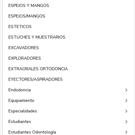
ESPEJOS Y MANGOS
ESPEJOS/MANGOS
ESTETICOS
ESTUCHES Y MUESTRARIOS
EXCAVADORES
EXPLORADORES
EXTRAORALES ORTODONCIA
EYECTORES/ASPIRADORES
keyboard_arrow_right
Endodoncia
keyboard_arrow_right
Equipamiento
keyboard_arrow_right
Especialidades
keyboard_arrow_right
Estudiantes
keyboard_arrow_right
Estudiantes Odontología