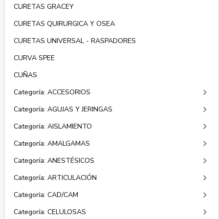
CURETAS GRACEY
CURETAS QUIRURGICA Y OSEA
CURETAS UNIVERSAL - RASPADORES
CURVA SPEE
CUÑAS
keyboard_arrow_right
Categoría: ACCESORIOS
keyboard_arrow_right
Categoría: AGUJAS Y JERINGAS
keyboard_arrow_right
Categoría: AISLAMIENTO
keyboard_arrow_right
Categoría: AMALGAMAS
keyboard_arrow_right
Categoría: ANESTÉSICOS
keyboard_arrow_right
Categoría: ARTICULACIÓN
keyboard_arrow_right
Categoría: CAD/CAM
keyboard_arrow_right
Categoría: CELULOSAS