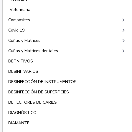
Veterinaria
keyboard_arrow_right
Composites
keyboard_arrow_right
Covid 19
keyboard_arrow_right
Cuñas y Matrices
keyboard_arrow_right
Cuñas y Matrices dentales
DEFINITIVOS
DESINF VARIOS
DESINFECCIÓN DE INSTRUMENTOS
DESINFECCIÓN DE SUPERFICIES
DETECTORES DE CARIES
DIAGNÓSTICO
DIAMANTE