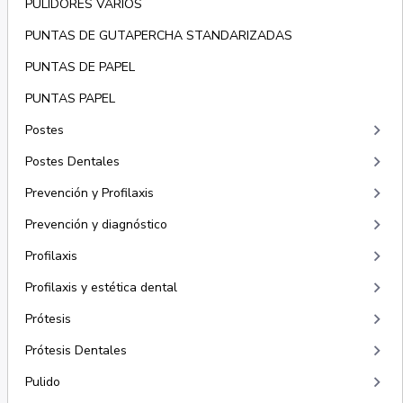
PULIDORES VARIOS
PUNTAS DE GUTAPERCHA STANDARIZADAS
PUNTAS DE PAPEL
PUNTAS PAPEL
keyboard_arrow_right
Postes
keyboard_arrow_right
Postes Dentales
keyboard_arrow_right
Prevención y Profilaxis
keyboard_arrow_right
Prevención y diagnóstico
keyboard_arrow_right
Profilaxis
keyboard_arrow_right
Profilaxis y estética dental
keyboard_arrow_right
Prótesis
keyboard_arrow_right
Prótesis Dentales
keyboard_arrow_right
Pulido