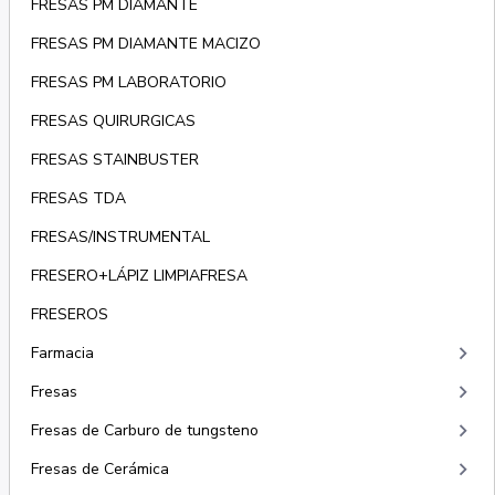
FRESAS PM DIAMANTE
FRESAS PM DIAMANTE MACIZO
FRESAS PM LABORATORIO
FRESAS QUIRURGICAS
FRESAS STAINBUSTER
FRESAS TDA
FRESAS/INSTRUMENTAL
FRESERO+LÁPIZ LIMPIAFRESA
FRESEROS
keyboard_arrow_right
Farmacia
keyboard_arrow_right
Fresas
keyboard_arrow_right
Fresas de Carburo de tungsteno
keyboard_arrow_right
Fresas de Cerámica