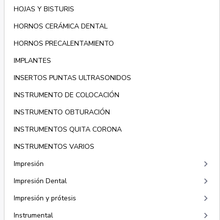
HOJAS Y BISTURIS
HORNOS CERÁMICA DENTAL
HORNOS PRECALENTAMIENTO
IMPLANTES
INSERTOS PUNTAS ULTRASONIDOS
INSTRUMENTO DE COLOCACIÓN
INSTRUMENTO OBTURACIÓN
INSTRUMENTOS QUITA CORONA
INSTRUMENTOS VARIOS
keyboard_arrow_right
Impresión
keyboard_arrow_right
Impresión Dental
keyboard_arrow_right
Impresión y prótesis
keyboard_arrow_right
Instrumental