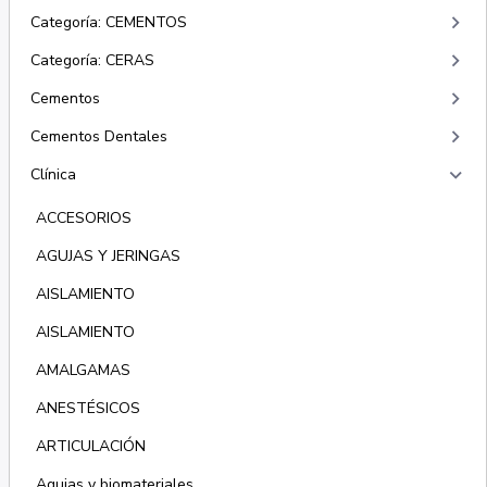
keyboard_arrow_right
Categoría: CEMENTOS
keyboard_arrow_right
Categoría: CERAS
keyboard_arrow_right
Cementos
keyboard_arrow_right
Cementos Dentales
keyboard_arrow_right
Clínica
ACCESORIOS
AGUJAS Y JERINGAS
AISLAMIENTO
AISLAMIENTO
AMALGAMAS
ANESTÉSICOS
ARTICULACIÓN
Agujas y biomateriales