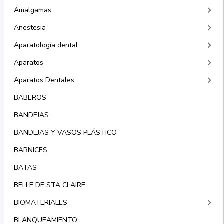
keyboard_arrow_right
Amalgamas
keyboard_arrow_right
Anestesia
keyboard_arrow_right
Aparatología dental
keyboard_arrow_right
Aparatos
keyboard_arrow_right
Aparatos Dentales
BABEROS
BANDEJAS
BANDEJAS Y VASOS PLÁSTICO
BARNICES
BATAS
BELLE DE STA CLAIRE
keyboard_arrow_right
BIOMATERIALES
BLANQUEAMIENTO