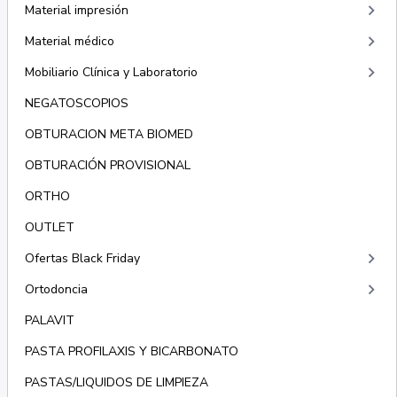
keyboard_arrow_right
Material impresión
keyboard_arrow_right
Material médico
keyboard_arrow_right
Mobiliario Clínica y Laboratorio
NEGATOSCOPIOS
OBTURACION META BIOMED
OBTURACIÓN PROVISIONAL
ORTHO
OUTLET
keyboard_arrow_right
Ofertas Black Friday
keyboard_arrow_right
Ortodoncia
PALAVIT
PASTA PROFILAXIS Y BICARBONATO
PASTAS/LIQUIDOS DE LIMPIEZA