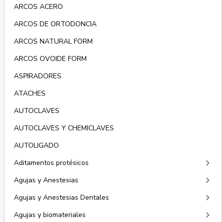
ARCOS ACERO
ARCOS DE ORTODONCIA
ARCOS NATURAL FORM
ARCOS OVOIDE FORM
ASPIRADORES
ATACHES
AUTOCLAVES
AUTOCLAVES Y CHEMICLAVES
AUTOLIGADO
keyboard_arrow_right
Aditamentos protésicos
keyboard_arrow_right
Agujas y Anestesias
keyboard_arrow_right
Agujas y Anestesias Dentales
keyboard_arrow_right
Agujas y biomateriales