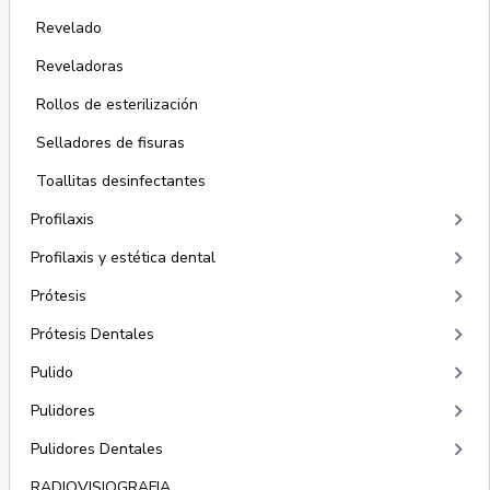
Revelado
Reveladoras
Rollos de esterilización
Selladores de fisuras
Toallitas desinfectantes
keyboard_arrow_right
Profilaxis
keyboard_arrow_right
Profilaxis y estética dental
keyboard_arrow_right
Prótesis
keyboard_arrow_right
Prótesis Dentales
keyboard_arrow_right
Pulido
keyboard_arrow_right
Pulidores
keyboard_arrow_right
Pulidores Dentales
RADIOVISIOGRAFIA