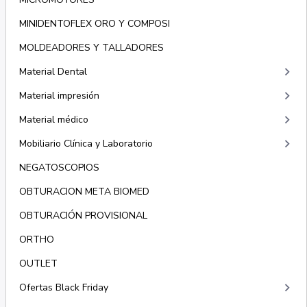
MINIDENTOFLEX ORO Y COMPOSI
MOLDEADORES Y TALLADORES
keyboard_arrow_right
Material Dental
keyboard_arrow_right
Material impresión
keyboard_arrow_right
Material médico
keyboard_arrow_right
Mobiliario Clínica y Laboratorio
NEGATOSCOPIOS
OBTURACION META BIOMED
OBTURACIÓN PROVISIONAL
ORTHO
OUTLET
keyboard_arrow_right
Ofertas Black Friday