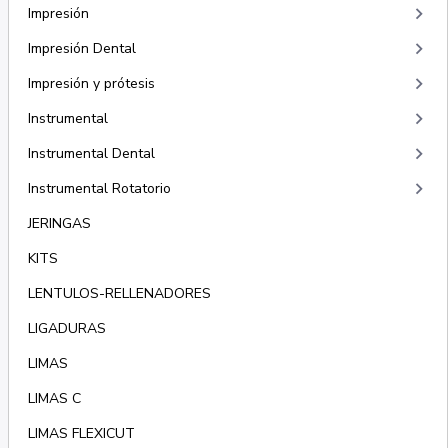
keyboard_arrow_right
Impresión
keyboard_arrow_right
Impresión Dental
keyboard_arrow_right
Impresión y prótesis
keyboard_arrow_right
Instrumental
keyboard_arrow_right
Instrumental Dental
keyboard_arrow_right
Instrumental Rotatorio
JERINGAS
KITS
LENTULOS-RELLENADORES
LIGADURAS
LIMAS
LIMAS C
LIMAS FLEXICUT