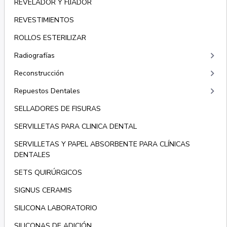
REVELADOR Y FIJADOR
REVESTIMIENTOS
ROLLOS ESTERILIZAR
keyboard_arrow_right
Radiografías
keyboard_arrow_right
Reconstrucción
keyboard_arrow_right
Repuestos Dentales
SELLADORES DE FISURAS
SERVILLETAS PARA CLINICA DENTAL
SERVILLETAS Y PAPEL ABSORBENTE PARA CLÍNICAS
DENTALES
SETS QUIRÚRGICOS
SIGNUS CERAMIS
SILICONA LABORATORIO
SILICONAS DE ADICIÓN