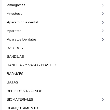
keyboard_arrow_right
Amalgamas
keyboard_arrow_right
Anestesia
keyboard_arrow_right
Aparatología dental
keyboard_arrow_right
Aparatos
keyboard_arrow_right
Aparatos Dentales
BABEROS
BANDEJAS
BANDEJAS Y VASOS PLÁSTICO
BARNICES
BATAS
BELLE DE STA CLAIRE
keyboard_arrow_right
BIOMATERIALES
BLANQUEAMIENTO