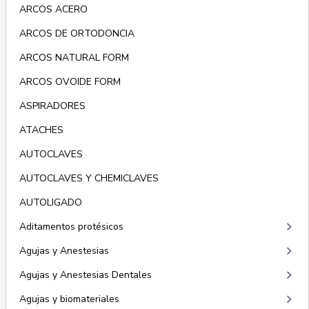
ARCOS ACERO
ARCOS DE ORTODONCIA
ARCOS NATURAL FORM
ARCOS OVOIDE FORM
ASPIRADORES
ATACHES
AUTOCLAVES
AUTOCLAVES Y CHEMICLAVES
AUTOLIGADO
keyboard_arrow_right
Aditamentos protésicos
keyboard_arrow_right
Agujas y Anestesias
keyboard_arrow_right
Agujas y Anestesias Dentales
keyboard_arrow_right
Agujas y biomateriales