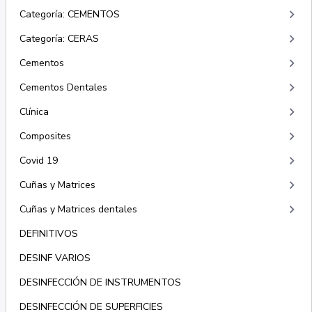
keyboard_arrow_right
Categoría: CEMENTOS
keyboard_arrow_right
Categoría: CERAS
keyboard_arrow_right
Cementos
keyboard_arrow_right
Cementos Dentales
keyboard_arrow_right
Clínica
keyboard_arrow_right
Composites
keyboard_arrow_right
Covid 19
keyboard_arrow_right
Cuñas y Matrices
keyboard_arrow_right
Cuñas y Matrices dentales
DEFINITIVOS
DESINF VARIOS
DESINFECCIÓN DE INSTRUMENTOS
DESINFECCIÓN DE SUPERFICIES