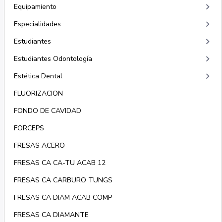
keyboard_arrow_right
Equipamiento
keyboard_arrow_right
Especialidades
keyboard_arrow_right
Estudiantes
keyboard_arrow_right
Estudiantes Odontología
keyboard_arrow_right
Estética Dental
FLUORIZACION
FONDO DE CAVIDAD
FORCEPS
FRESAS ACERO
FRESAS CA CA-TU ACAB 12
FRESAS CA CARBURO TUNGS
FRESAS CA DIAM ACAB COMP
FRESAS CA DIAMANTE