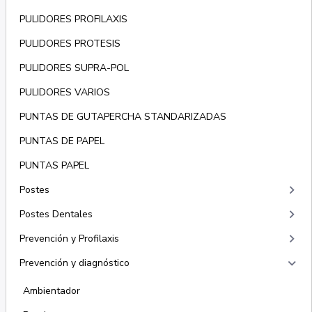
PULIDORES PROFILAXIS
PULIDORES PROTESIS
PULIDORES SUPRA-POL
PULIDORES VARIOS
PUNTAS DE GUTAPERCHA STANDARIZADAS
PUNTAS DE PAPEL
PUNTAS PAPEL
keyboard_arrow_right
Postes
keyboard_arrow_right
Postes Dentales
keyboard_arrow_right
Prevención y Profilaxis
keyboard_arrow_right
Prevención y diagnóstico
Ambientador