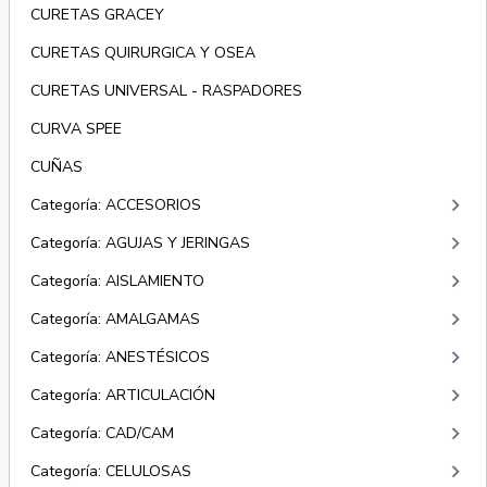
CURETAS GRACEY
CURETAS QUIRURGICA Y OSEA
CURETAS UNIVERSAL - RASPADORES
CURVA SPEE
CUÑAS
keyboard_arrow_right
Categoría: ACCESORIOS
keyboard_arrow_right
Categoría: AGUJAS Y JERINGAS
keyboard_arrow_right
Categoría: AISLAMIENTO
keyboard_arrow_right
Categoría: AMALGAMAS
keyboard_arrow_right
Categoría: ANESTÉSICOS
keyboard_arrow_right
Categoría: ARTICULACIÓN
keyboard_arrow_right
Categoría: CAD/CAM
keyboard_arrow_right
Categoría: CELULOSAS