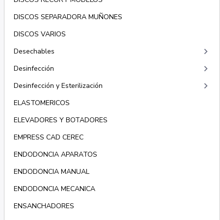
DISCOS SEPARADORA MUÑONES
DISCOS VARIOS
keyboard_arrow_right
Desechables
keyboard_arrow_right
Desinfección
keyboard_arrow_right
Desinfección y Esterilización
ELASTOMERICOS
ELEVADORES Y BOTADORES
EMPRESS CAD CEREC
ENDODONCIA APARATOS
ENDODONCIA MANUAL
ENDODONCIA MECANICA
ENSANCHADORES