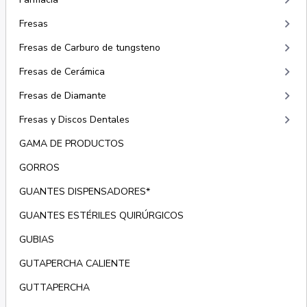
keyboard_arrow_right
keyboard_arrow_right
Fresas
keyboard_arrow_right
Fresas de Carburo de tungsteno
keyboard_arrow_right
Fresas de Cerámica
keyboard_arrow_right
Fresas de Diamante
keyboard_arrow_right
Fresas y Discos Dentales
GAMA DE PRODUCTOS
GORROS
GUANTES DISPENSADORES*
GUANTES ESTÉRILES QUIRÚRGICOS
GUBIAS
GUTAPERCHA CALIENTE
GUTTAPERCHA