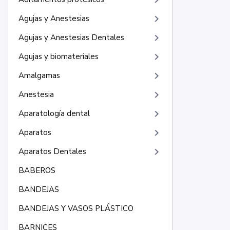
keyboard_arrow_right
keyboard_arrow_right
Agujas y Anestesias
keyboard_arrow_right
Agujas y Anestesias Dentales
keyboard_arrow_right
Agujas y biomateriales
keyboard_arrow_right
Amalgamas
keyboard_arrow_right
Anestesia
keyboard_arrow_right
Aparatología dental
keyboard_arrow_right
Aparatos
keyboard_arrow_right
Aparatos Dentales
BABEROS
BANDEJAS
BANDEJAS Y VASOS PLÁSTICO
BARNICES