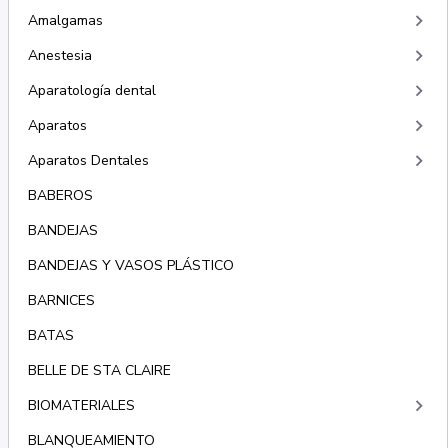
keyboard_arrow_right
Amalgamas
keyboard_arrow_right
Anestesia
keyboard_arrow_right
Aparatología dental
keyboard_arrow_right
Aparatos
keyboard_arrow_right
Aparatos Dentales
BABEROS
BANDEJAS
BANDEJAS Y VASOS PLÁSTICO
BARNICES
BATAS
BELLE DE STA CLAIRE
keyboard_arrow_right
BIOMATERIALES
BLANQUEAMIENTO