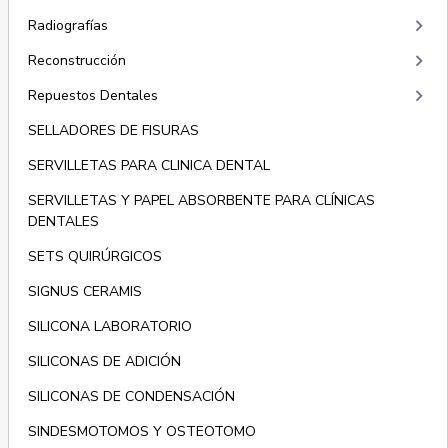
keyboard_arrow_right
Radiografías
keyboard_arrow_right
Reconstrucción
keyboard_arrow_right
Repuestos Dentales
SELLADORES DE FISURAS
SERVILLETAS PARA CLINICA DENTAL
SERVILLETAS Y PAPEL ABSORBENTE PARA CLÍNICAS
DENTALES
SETS QUIRÚRGICOS
SIGNUS CERAMIS
SILICONA LABORATORIO
SILICONAS DE ADICIÓN
SILICONAS DE CONDENSACIÓN
SINDESMOTOMOS Y OSTEOTOMO