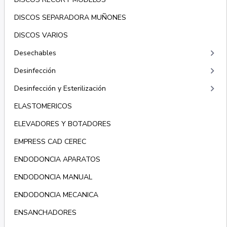
DISCOS SEPARADORA MUÑONES
DISCOS VARIOS
keyboard_arrow_right
Desechables
keyboard_arrow_right
Desinfección
keyboard_arrow_right
Desinfección y Esterilización
ELASTOMERICOS
ELEVADORES Y BOTADORES
EMPRESS CAD CEREC
ENDODONCIA APARATOS
ENDODONCIA MANUAL
ENDODONCIA MECANICA
ENSANCHADORES