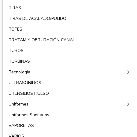
TIRAS
TIRAS DE ACABADO/PULIDO
TOPES
TRATAM Y OBTURACIÓN CANAL
TUBOS
TURBINAS
keyboard_arrow_right
Tecnología
ULTRASONIDOS
UTENSILIOS HUESO
keyboard_arrow_right
Uniformes
Uniformes Sanitarios
VAPORETAS
VARIOS