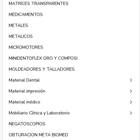
MATRICES TRANSPARENTES
MEDICAMENTOS
METALES
METALICOS
MICROMOTORES
MINIDENTOFLEX ORO Y COMPOSI
MOLDEADORES Y TALLADORES
keyboard_arrow_right
Material Dental
keyboard_arrow_right
Material impresión
keyboard_arrow_right
Material médico
keyboard_arrow_right
Mobiliario Clínica y Laboratorio
NEGATOSCOPIOS
OBTURACION META BIOMED