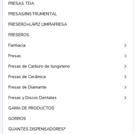
FRESAS TDA
FRESAS/INSTRUMENTAL
FRESERO+LÁPIZ LIMPIAFRESA
FRESEROS
keyboard_arrow_right
Farmacia
keyboard_arrow_right
Fresas
keyboard_arrow_right
Fresas de Carburo de tungsteno
keyboard_arrow_right
Fresas de Cerámica
keyboard_arrow_right
Fresas de Diamante
keyboard_arrow_right
Fresas y Discos Dentales
GAMA DE PRODUCTOS
GORROS
GUANTES DISPENSADORES*