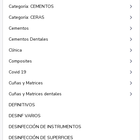
keyboard_arrow_right
Categoría: CEMENTOS
keyboard_arrow_right
Categoría: CERAS
keyboard_arrow_right
Cementos
keyboard_arrow_right
Cementos Dentales
keyboard_arrow_right
Clínica
keyboard_arrow_right
Composites
keyboard_arrow_right
Covid 19
keyboard_arrow_right
Cuñas y Matrices
keyboard_arrow_right
Cuñas y Matrices dentales
DEFINITIVOS
DESINF VARIOS
DESINFECCIÓN DE INSTRUMENTOS
DESINFECCIÓN DE SUPERFICIES