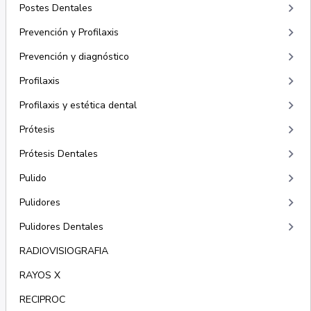
keyboard_arrow_right
Postes Dentales
keyboard_arrow_right
Prevención y Profilaxis
keyboard_arrow_right
Prevención y diagnóstico
keyboard_arrow_right
Profilaxis
keyboard_arrow_right
Profilaxis y estética dental
keyboard_arrow_right
Prótesis
keyboard_arrow_right
Prótesis Dentales
keyboard_arrow_right
Pulido
keyboard_arrow_right
Pulidores
keyboard_arrow_right
Pulidores Dentales
RADIOVISIOGRAFIA
RAYOS X
RECIPROC