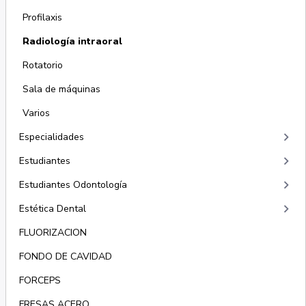
Profilaxis
Radiología intraoral
Rotatorio
Sala de máquinas
Varios
keyboard_arrow_right
Especialidades
keyboard_arrow_right
Estudiantes
keyboard_arrow_right
Estudiantes Odontología
keyboard_arrow_right
Estética Dental
FLUORIZACION
FONDO DE CAVIDAD
FORCEPS
FRESAS ACERO