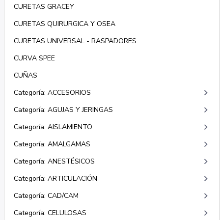
CURETAS GRACEY
CURETAS QUIRURGICA Y OSEA
CURETAS UNIVERSAL - RASPADORES
CURVA SPEE
CUÑAS
keyboard_arrow_right
Categoría: ACCESORIOS
keyboard_arrow_right
Categoría: AGUJAS Y JERINGAS
keyboard_arrow_right
Categoría: AISLAMIENTO
keyboard_arrow_right
Categoría: AMALGAMAS
keyboard_arrow_right
Categoría: ANESTÉSICOS
keyboard_arrow_right
Categoría: ARTICULACIÓN
keyboard_arrow_right
Categoría: CAD/CAM
keyboard_arrow_right
Categoría: CELULOSAS