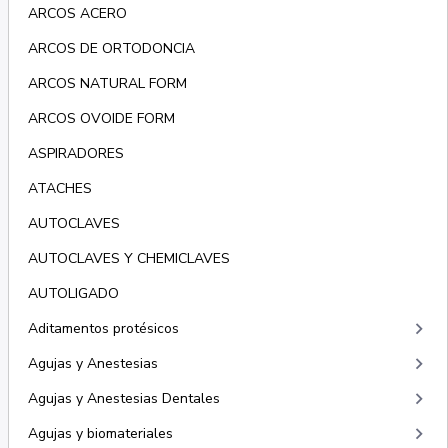
ARCOS ACERO
ARCOS DE ORTODONCIA
ARCOS NATURAL FORM
ARCOS OVOIDE FORM
ASPIRADORES
ATACHES
AUTOCLAVES
AUTOCLAVES Y CHEMICLAVES
AUTOLIGADO
keyboard_arrow_right
Aditamentos protésicos
keyboard_arrow_right
Agujas y Anestesias
keyboard_arrow_right
Agujas y Anestesias Dentales
keyboard_arrow_right
Agujas y biomateriales