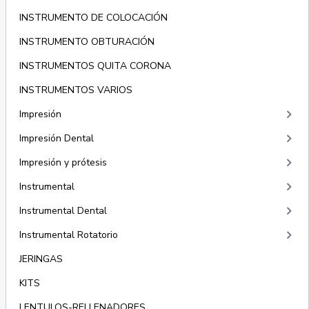
INSTRUMENTO DE COLOCACIÓN
INSTRUMENTO OBTURACIÓN
INSTRUMENTOS QUITA CORONA
INSTRUMENTOS VARIOS
keyboard_arrow_right
Impresión
keyboard_arrow_right
Impresión Dental
keyboard_arrow_right
Impresión y prótesis
keyboard_arrow_right
Instrumental
keyboard_arrow_right
Instrumental Dental
keyboard_arrow_right
Instrumental Rotatorio
JERINGAS
KITS
LENTULOS-RELLENADORES