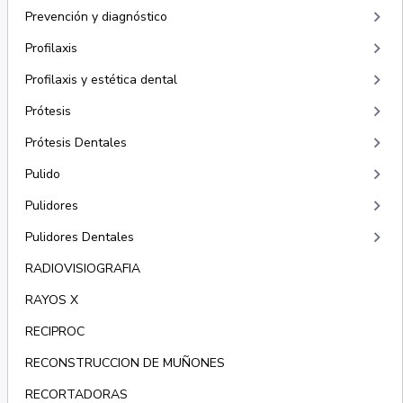
keyboard_arrow_right
Prevención y diagnóstico
keyboard_arrow_right
Profilaxis
keyboard_arrow_right
Profilaxis y estética dental
keyboard_arrow_right
Prótesis
keyboard_arrow_right
Prótesis Dentales
keyboard_arrow_right
Pulido
keyboard_arrow_right
Pulidores
keyboard_arrow_right
Pulidores Dentales
RADIOVISIOGRAFIA
RAYOS X
RECIPROC
RECONSTRUCCION DE MUÑONES
RECORTADORAS