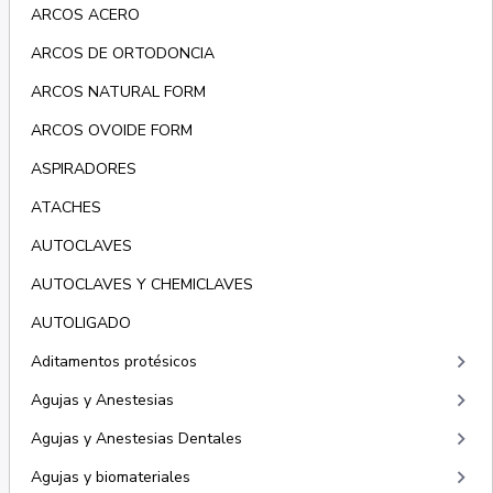
ARCOS ACERO
ARCOS DE ORTODONCIA
ARCOS NATURAL FORM
ARCOS OVOIDE FORM
ASPIRADORES
ATACHES
AUTOCLAVES
AUTOCLAVES Y CHEMICLAVES
AUTOLIGADO
keyboard_arrow_right
Aditamentos protésicos
keyboard_arrow_right
Agujas y Anestesias
keyboard_arrow_right
Agujas y Anestesias Dentales
keyboard_arrow_right
Agujas y biomateriales