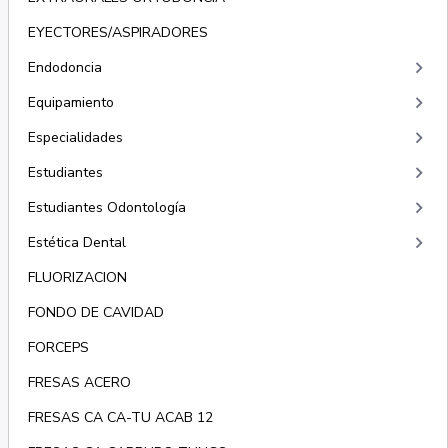
EYECTORES/ASPIRADORES
keyboard_arrow_right
Endodoncia
keyboard_arrow_right
Equipamiento
keyboard_arrow_right
Especialidades
keyboard_arrow_right
Estudiantes
keyboard_arrow_right
Estudiantes Odontología
keyboard_arrow_right
Estética Dental
FLUORIZACION
FONDO DE CAVIDAD
FORCEPS
FRESAS ACERO
FRESAS CA CA-TU ACAB 12