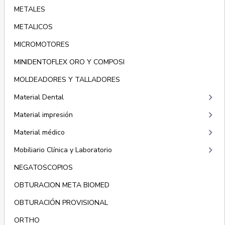
METALES
METALICOS
MICROMOTORES
MINIDENTOFLEX ORO Y COMPOSI
MOLDEADORES Y TALLADORES
keyboard_arrow_right
Material Dental
keyboard_arrow_right
Material impresión
keyboard_arrow_right
Material médico
keyboard_arrow_right
Mobiliario Clínica y Laboratorio
NEGATOSCOPIOS
OBTURACION META BIOMED
OBTURACIÓN PROVISIONAL
ORTHO