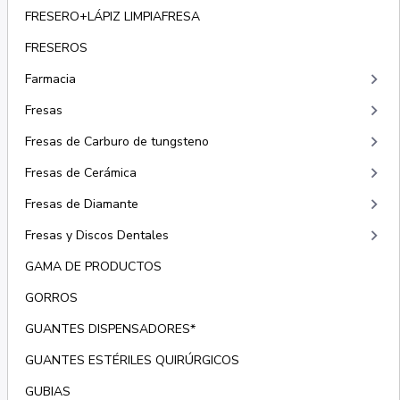
FRESERO+LÁPIZ LIMPIAFRESA
FRESEROS
keyboard_arrow_right
Farmacia
keyboard_arrow_right
Fresas
keyboard_arrow_right
Fresas de Carburo de tungsteno
keyboard_arrow_right
Fresas de Cerámica
keyboard_arrow_right
Fresas de Diamante
keyboard_arrow_right
Fresas y Discos Dentales
GAMA DE PRODUCTOS
GORROS
GUANTES DISPENSADORES*
GUANTES ESTÉRILES QUIRÚRGICOS
GUBIAS