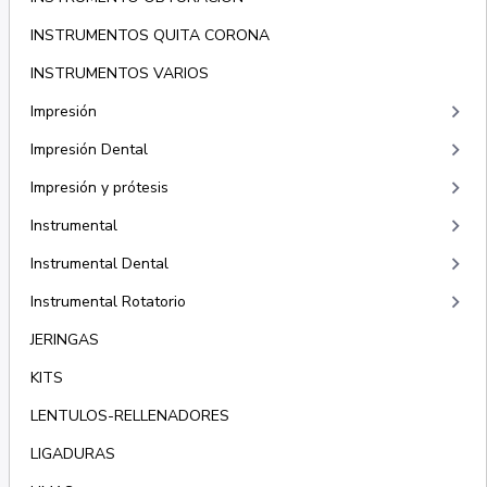
INSTRUMENTOS QUITA CORONA
INSTRUMENTOS VARIOS
keyboard_arrow_right
Impresión
keyboard_arrow_right
Impresión Dental
keyboard_arrow_right
Impresión y prótesis
keyboard_arrow_right
Instrumental
keyboard_arrow_right
Instrumental Dental
keyboard_arrow_right
Instrumental Rotatorio
JERINGAS
KITS
LENTULOS-RELLENADORES
LIGADURAS