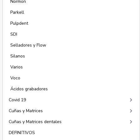
Normon
Parkell
Pulpdent
SDI
Selladores y Flow
Silanos
Varios
Voco
Ácidos grabadores
keyboard_arrow_right
Covid 19
keyboard_arrow_right
Cuñas y Matrices
keyboard_arrow_right
Cuñas y Matrices dentales
DEFINITIVOS