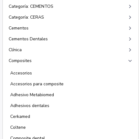
keyboard_arrow_right
Categoría: CEMENTOS
keyboard_arrow_right
Categoría: CERAS
keyboard_arrow_right
Cementos
keyboard_arrow_right
Cementos Dentales
keyboard_arrow_right
Clínica
keyboard_arrow_right
Composites
Accesorios
Accesorios para composite
Adhesivo Metabiomed
Adhesivos dentales
Cerkamed
Coltene
Composite dental