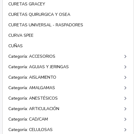
CURETAS GRACEY
CURETAS QUIRURGICA Y OSEA
CURETAS UNIVERSAL - RASPADORES
CURVA SPEE
CUÑAS
keyboard_arrow_right
Categoría: ACCESORIOS
keyboard_arrow_right
Categoría: AGUJAS Y JERINGAS
keyboard_arrow_right
Categoría: AISLAMIENTO
keyboard_arrow_right
Categoría: AMALGAMAS
keyboard_arrow_right
Categoría: ANESTÉSICOS
keyboard_arrow_right
Categoría: ARTICULACIÓN
keyboard_arrow_right
Categoría: CAD/CAM
keyboard_arrow_right
Categoría: CELULOSAS