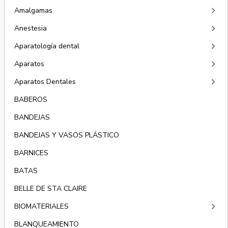
keyboard_arrow_right
Amalgamas
keyboard_arrow_right
Anestesia
keyboard_arrow_right
Aparatología dental
keyboard_arrow_right
Aparatos
keyboard_arrow_right
Aparatos Dentales
BABEROS
BANDEJAS
BANDEJAS Y VASOS PLÁSTICO
BARNICES
BATAS
BELLE DE STA CLAIRE
keyboard_arrow_right
BIOMATERIALES
BLANQUEAMIENTO