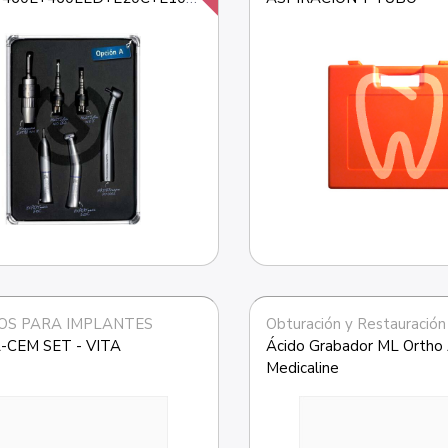
OS PARA IMPLANTES
Obturación y Restauración
-CEM SET - VITA
Ácido Grabador ML Ortho A
Medicaline