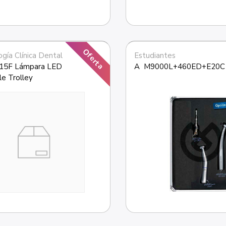
Oferta
gía Clínica Dental
Estudiantes
5F Lámpara LED 
A  M9000L+460ED+E20C
le Trolley