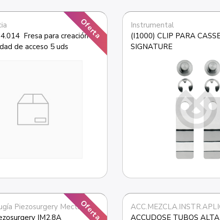
Oferta
ia
Instrumental
.014  Fresa para creación 
(I1000) CLIP PARA CASS
idad de acceso 5 uds
SIGNATURE
Oferta
ugía Piezosurgery Mectron
ACC.MEZCLA.INSTR.APL
iezosurgery IM2.8A
ACCUDOSE TUBOS ALTA 