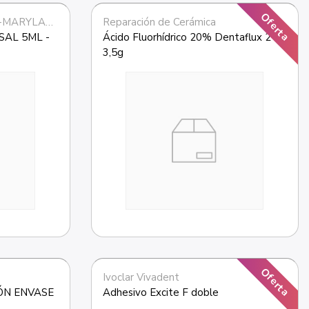
Oferta
CEM.DEFIN: PORCELANA-MARYLAND
Reparación de Cerámica
AL 5ML - 
Ácido Fluorhídrico 20% Dentaflux 2 x 
3,5g
Oferta
Ivoclar Vivadent
N ENVASE 
Adhesivo Excite F doble