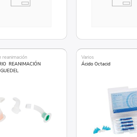
e reanimación
Varios
IO  REANIMACIÓN 
Ácido Octacid 
 GUEDEL