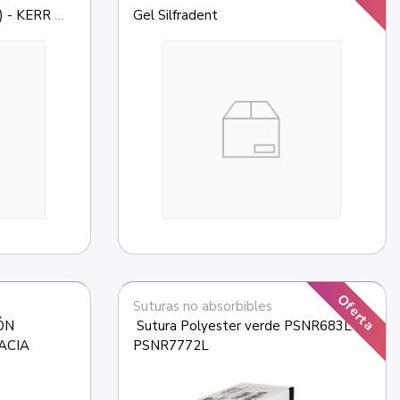
 - KERR 
Gel Silfradent
Oferta
Suturas no absorbibles
N 
 Sutura Polyester verde PSNR683L-
ACIA
PSNR7772L