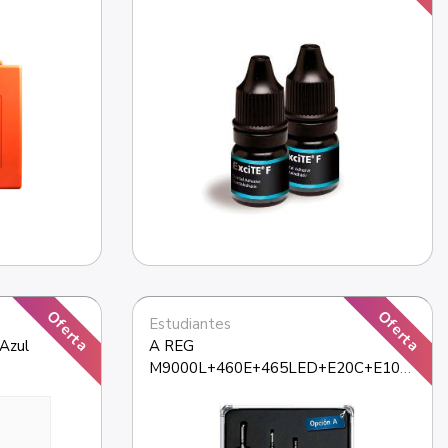
Oferta
Oferta
Estudiantes
zul 
A REG 
M9000L+460E+465LED+E20C+E10C
+181M