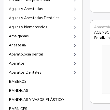
keyboard_arrow_right
keyboard_arrow_right
Agujas y Anestesias
keyboard_arrow_right
Agujas y Anestesias Dentales
keyboard_arrow_right
Aparatolo
Agujas y biomateriales
ACEMSO1
keyboard_arrow_right
Amalgamas
Focalizab
keyboard_arrow_right
Anestesia
keyboard_arrow_right
Aparatología dental
keyboard_arrow_right
Aparatos
keyboard_arrow_right
Aparatos Dentales
BABEROS
BANDEJAS
BANDEJAS Y VASOS PLÁSTICO
BARNICES