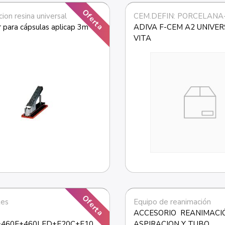
Oferta
on resina universal
 para cápsulas aplicap 3m 
ADIVA F-CEM A2 UNIVERS
VITA
Oferta
tes
Equipo de reanimación
ACCESORIO  REANIMACIÓ
+460E+460LED+E20C+E10C
ASPIRACION Y TUBO