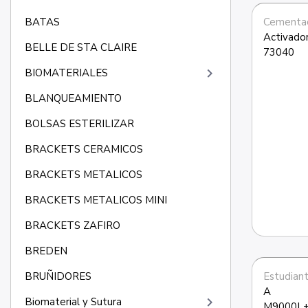
Cementaci
BATAS
Activador
BELLE DE STA CLAIRE
73040
keyboard_arrow_right
BIOMATERIALES
BLANQUEAMIENTO
BOLSAS ESTERILIZAR
BRACKETS CERAMICOS
BRACKETS METALICOS
BRACKETS METALICOS MINI
BRACKETS ZAFIRO
BREDEN
Estudian
BRUÑIDORES
A 
keyboard_arrow_right
Biomaterial y Sutura
M9000L