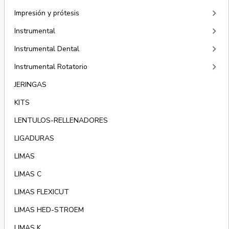
keyboard_arrow_right
Impresión y prótesis
keyboard_arrow_right
Instrumental
keyboard_arrow_right
Instrumental Dental
keyboard_arrow_right
Instrumental Rotatorio
JERINGAS
KITS
LENTULOS-RELLENADORES
LIGADURAS
LIMAS
LIMAS C
LIMAS FLEXICUT
LIMAS HED-STROEM
LIMAS K