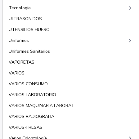
keyboard_arrow_right
Tecnología
ULTRASONIDOS
UTENSILIOS HUESO
keyboard_arrow_right
Uniformes
Uniformes Sanitarios
VAPORETAS
VARIOS
VARIOS CONSUMO
VARIOS LABORATORIO
VARIOS MAQUINARIA LABORAT
VARIOS RADIOGRAFIA
VARIOS-FRESAS
keyboard_arrow_right
Varios Odontología