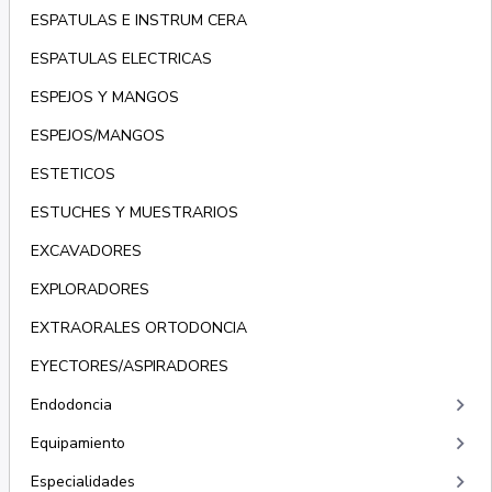
ESPATULAS E INSTRUM CERA
ESPATULAS ELECTRICAS
ESPEJOS Y MANGOS
ESPEJOS/MANGOS
ESTETICOS
ESTUCHES Y MUESTRARIOS
EXCAVADORES
EXPLORADORES
EXTRAORALES ORTODONCIA
EYECTORES/ASPIRADORES
keyboard_arrow_right
Endodoncia
keyboard_arrow_right
Equipamiento
keyboard_arrow_right
Especialidades