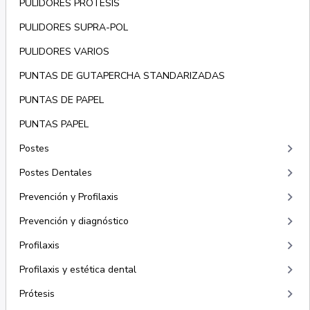
PULIDORES PROTESIS
PULIDORES SUPRA-POL
PULIDORES VARIOS
PUNTAS DE GUTAPERCHA STANDARIZADAS
PUNTAS DE PAPEL
PUNTAS PAPEL
keyboard_arrow_right
Postes
keyboard_arrow_right
Postes Dentales
keyboard_arrow_right
Prevención y Profilaxis
keyboard_arrow_right
Prevención y diagnóstico
keyboard_arrow_right
Profilaxis
keyboard_arrow_right
Profilaxis y estética dental
keyboard_arrow_right
Prótesis