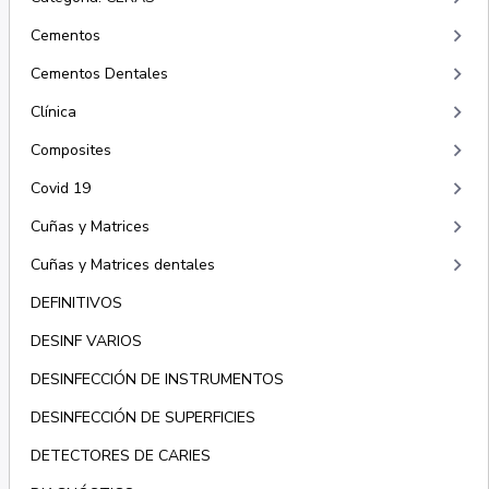
keyboard_arrow_right
Cementos
keyboard_arrow_right
Cementos Dentales
keyboard_arrow_right
Clínica
keyboard_arrow_right
Composites
keyboard_arrow_right
Covid 19
keyboard_arrow_right
Cuñas y Matrices
keyboard_arrow_right
Cuñas y Matrices dentales
DEFINITIVOS
DESINF VARIOS
DESINFECCIÓN DE INSTRUMENTOS
DESINFECCIÓN DE SUPERFICIES
DETECTORES DE CARIES