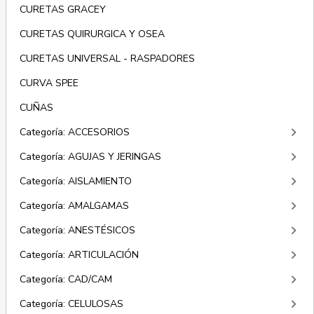
CURETAS GRACEY
CURETAS QUIRURGICA Y OSEA
CURETAS UNIVERSAL - RASPADORES
CURVA SPEE
CUÑAS
keyboard_arrow_right
Categoría: ACCESORIOS
keyboard_arrow_right
Categoría: AGUJAS Y JERINGAS
keyboard_arrow_right
Categoría: AISLAMIENTO
keyboard_arrow_right
Categoría: AMALGAMAS
keyboard_arrow_right
Categoría: ANESTÉSICOS
keyboard_arrow_right
Categoría: ARTICULACIÓN
keyboard_arrow_right
Categoría: CAD/CAM
keyboard_arrow_right
Categoría: CELULOSAS