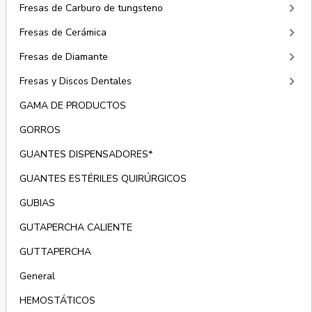
keyboard_arrow_right
Fresas de Carburo de tungsteno
keyboard_arrow_right
Fresas de Cerámica
keyboard_arrow_right
Fresas de Diamante
keyboard_arrow_right
Fresas y Discos Dentales
GAMA DE PRODUCTOS
GORROS
GUANTES DISPENSADORES*
GUANTES ESTÉRILES QUIRÚRGICOS
GUBIAS
GUTAPERCHA CALIENTE
GUTTAPERCHA
General
HEMOSTÁTICOS