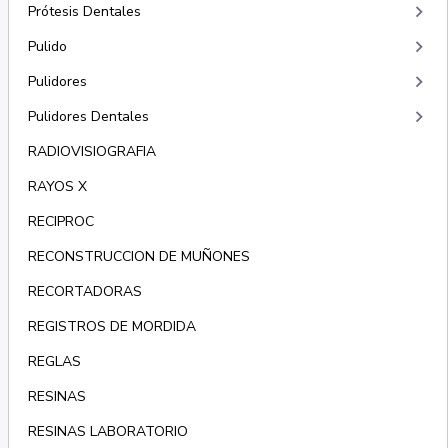
keyboard_arrow_right
Prótesis Dentales
keyboard_arrow_right
Pulido
keyboard_arrow_right
Pulidores
keyboard_arrow_right
Pulidores Dentales
RADIOVISIOGRAFIA
RAYOS X
RECIPROC
RECONSTRUCCION DE MUÑONES
RECORTADORAS
REGISTROS DE MORDIDA
REGLAS
RESINAS
RESINAS LABORATORIO