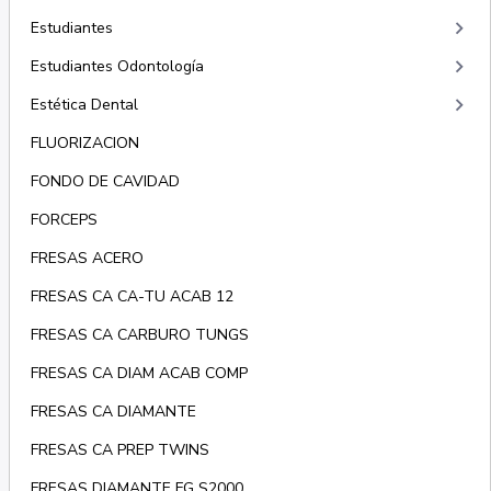
keyboard_arrow_right
Estudiantes
keyboard_arrow_right
Estudiantes Odontología
keyboard_arrow_right
Estética Dental
FLUORIZACION
FONDO DE CAVIDAD
FORCEPS
FRESAS ACERO
FRESAS CA CA-TU ACAB 12
FRESAS CA CARBURO TUNGS
FRESAS CA DIAM ACAB COMP
FRESAS CA DIAMANTE
FRESAS CA PREP TWINS
FRESAS DIAMANTE FG S2000