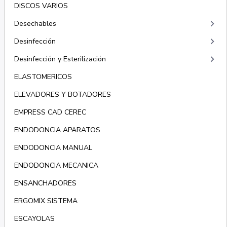
DISCOS VARIOS
keyboard_arrow_right
Desechables
keyboard_arrow_right
Desinfección
keyboard_arrow_right
Desinfección y Esterilización
ELASTOMERICOS
ELEVADORES Y BOTADORES
EMPRESS CAD CEREC
ENDODONCIA APARATOS
ENDODONCIA MANUAL
ENDODONCIA MECANICA
ENSANCHADORES
ERGOMIX SISTEMA
ESCAYOLAS