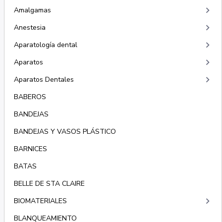
keyboard_arrow_right
Amalgamas
keyboard_arrow_right
Anestesia
keyboard_arrow_right
Aparatología dental
keyboard_arrow_right
Aparatos
keyboard_arrow_right
Aparatos Dentales
BABEROS
BANDEJAS
BANDEJAS Y VASOS PLÁSTICO
BARNICES
BATAS
BELLE DE STA CLAIRE
keyboard_arrow_right
BIOMATERIALES
BLANQUEAMIENTO