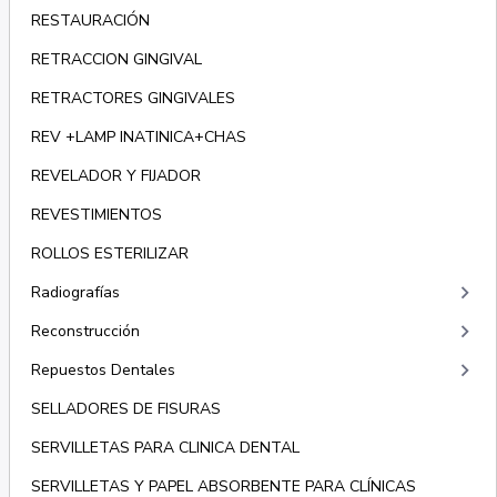
RESTAURACIÓN
RETRACCION GINGIVAL
RETRACTORES GINGIVALES
REV +LAMP INATINICA+CHAS
REVELADOR Y FIJADOR
REVESTIMIENTOS
ROLLOS ESTERILIZAR
keyboard_arrow_right
Radiografías
keyboard_arrow_right
Reconstrucción
keyboard_arrow_right
Repuestos Dentales
SELLADORES DE FISURAS
SERVILLETAS PARA CLINICA DENTAL
SERVILLETAS Y PAPEL ABSORBENTE PARA CLÍNICAS