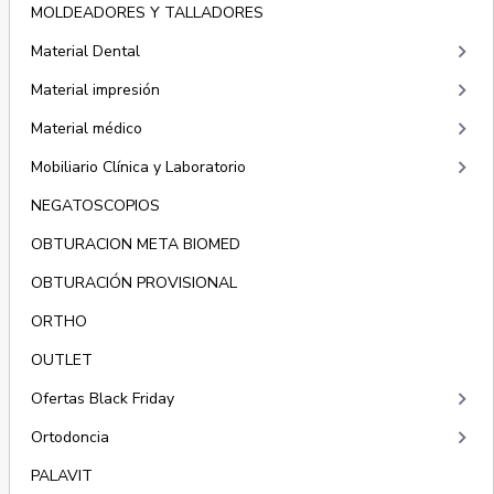
MOLDEADORES Y TALLADORES
keyboard_arrow_right
Material Dental
keyboard_arrow_right
Material impresión
keyboard_arrow_right
Material médico
keyboard_arrow_right
Mobiliario Clínica y Laboratorio
NEGATOSCOPIOS
OBTURACION META BIOMED
OBTURACIÓN PROVISIONAL
ORTHO
OUTLET
keyboard_arrow_right
Ofertas Black Friday
keyboard_arrow_right
Ortodoncia
PALAVIT