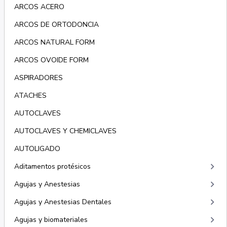
ARCOS ACERO
ARCOS DE ORTODONCIA
ARCOS NATURAL FORM
ARCOS OVOIDE FORM
ASPIRADORES
ATACHES
AUTOCLAVES
AUTOCLAVES Y CHEMICLAVES
AUTOLIGADO
keyboard_arrow_right
Aditamentos protésicos
keyboard_arrow_right
Agujas y Anestesias
keyboard_arrow_right
Agujas y Anestesias Dentales
keyboard_arrow_right
Agujas y biomateriales