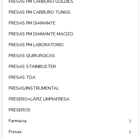
FRESAS PM CARBURO GOLDIES
FRESAS PM CARBURO TUNGS
FRESAS PM DIAMANTE
FRESAS PM DIAMANTE MACIZO
FRESAS PM LABORATORIO
FRESAS QUIRURGICAS
FRESAS STAINBUSTER
FRESAS TDA
FRESAS/INSTRUMENTAL
FRESERO+LÁPIZ LIMPIAFRESA
FRESEROS
keyboard_arrow_right
Farmacia
keyboard_arrow_right
Fresas