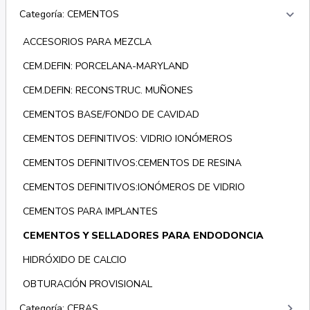
keyboard_arrow_right
Categoría: CEMENTOS
ACCESORIOS PARA MEZCLA
CEM.DEFIN: PORCELANA-MARYLAND
CEM.DEFIN: RECONSTRUC. MUÑONES
CEMENTOS BASE/FONDO DE CAVIDAD
CEMENTOS DEFINITIVOS: VIDRIO IONÓMEROS
CEMENTOS DEFINITIVOS:CEMENTOS DE RESINA
CEMENTOS DEFINITIVOS:IONÓMEROS DE VIDRIO
CEMENTOS PARA IMPLANTES
CEMENTOS Y SELLADORES PARA ENDODONCIA
HIDRÓXIDO DE CALCIO
OBTURACIÓN PROVISIONAL
keyboard_arrow_right
Categoría: CERAS