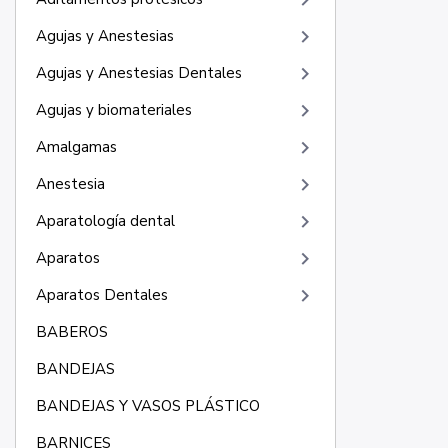
keyboard_arrow_right
keyboard_arrow_right
Agujas y Anestesias
keyboard_arrow_right
Agujas y Anestesias Dentales
keyboard_arrow_right
Agujas y biomateriales
keyboard_arrow_right
Amalgamas
keyboard_arrow_right
Anestesia
keyboard_arrow_right
Aparatología dental
keyboard_arrow_right
Aparatos
keyboard_arrow_right
Aparatos Dentales
BABEROS
BANDEJAS
BANDEJAS Y VASOS PLÁSTICO
BARNICES