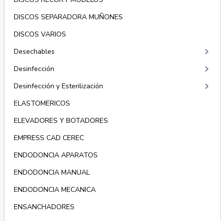
DISCOS SEPARADORA MUÑONES
DISCOS VARIOS
keyboard_arrow_right
Desechables
keyboard_arrow_right
Desinfección
keyboard_arrow_right
Desinfección y Esterilización
ELASTOMERICOS
ELEVADORES Y BOTADORES
EMPRESS CAD CEREC
ENDODONCIA APARATOS
ENDODONCIA MANUAL
ENDODONCIA MECANICA
ENSANCHADORES