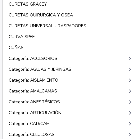
CURETAS GRACEY
CURETAS QUIRURGICA Y OSEA
CURETAS UNIVERSAL - RASPADORES
CURVA SPEE
CUÑAS
keyboard_arrow_right
Categoría: ACCESORIOS
keyboard_arrow_right
Categoría: AGUJAS Y JERINGAS
keyboard_arrow_right
Categoría: AISLAMIENTO
keyboard_arrow_right
Categoría: AMALGAMAS
keyboard_arrow_right
Categoría: ANESTÉSICOS
keyboard_arrow_right
Categoría: ARTICULACIÓN
keyboard_arrow_right
Categoría: CAD/CAM
keyboard_arrow_right
Categoría: CELULOSAS