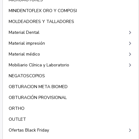
MINIDENTOFLEX ORO Y COMPOSI
MOLDEADORES Y TALLADORES
keyboard_arrow_right
Material Dental
keyboard_arrow_right
Material impresión
keyboard_arrow_right
Material médico
keyboard_arrow_right
Mobiliario Clínica y Laboratorio
NEGATOSCOPIOS
OBTURACION META BIOMED
OBTURACIÓN PROVISIONAL
ORTHO
OUTLET
keyboard_arrow_right
Ofertas Black Friday