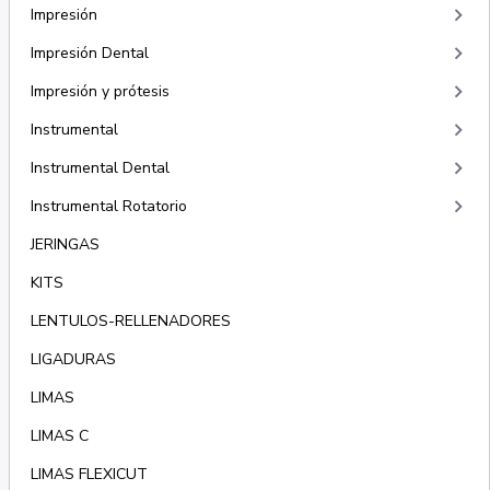
keyboard_arrow_right
Impresión
keyboard_arrow_right
Impresión Dental
keyboard_arrow_right
Impresión y prótesis
keyboard_arrow_right
Instrumental
keyboard_arrow_right
Instrumental Dental
keyboard_arrow_right
Instrumental Rotatorio
JERINGAS
KITS
LENTULOS-RELLENADORES
LIGADURAS
LIMAS
LIMAS C
LIMAS FLEXICUT