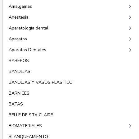
keyboard_arrow_right
Amalgamas
keyboard_arrow_right
Anestesia
keyboard_arrow_right
Aparatología dental
keyboard_arrow_right
Aparatos
keyboard_arrow_right
Aparatos Dentales
BABEROS
BANDEJAS
BANDEJAS Y VASOS PLÁSTICO
BARNICES
BATAS
BELLE DE STA CLAIRE
keyboard_arrow_right
BIOMATERIALES
BLANQUEAMIENTO