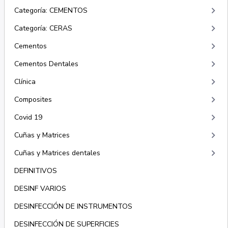
keyboard_arrow_right
Categoría: CEMENTOS
keyboard_arrow_right
Categoría: CERAS
keyboard_arrow_right
Cementos
keyboard_arrow_right
Cementos Dentales
keyboard_arrow_right
Clínica
keyboard_arrow_right
Composites
keyboard_arrow_right
Covid 19
keyboard_arrow_right
Cuñas y Matrices
keyboard_arrow_right
Cuñas y Matrices dentales
DEFINITIVOS
DESINF VARIOS
DESINFECCIÓN DE INSTRUMENTOS
DESINFECCIÓN DE SUPERFICIES