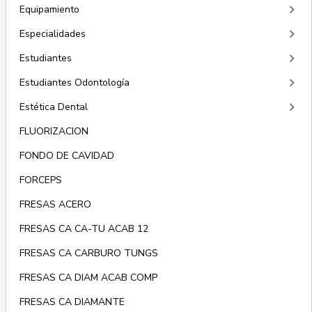
keyboard_arrow_right
Equipamiento
keyboard_arrow_right
Especialidades
keyboard_arrow_right
Estudiantes
keyboard_arrow_right
Estudiantes Odontología
keyboard_arrow_right
Estética Dental
FLUORIZACION
FONDO DE CAVIDAD
FORCEPS
FRESAS ACERO
FRESAS CA CA-TU ACAB 12
FRESAS CA CARBURO TUNGS
FRESAS CA DIAM ACAB COMP
FRESAS CA DIAMANTE