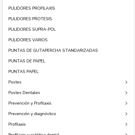
PULIDORES PROFILAXIS
PULIDORES PROTESIS
PULIDORES SUPRA-POL
PULIDORES VARIOS
PUNTAS DE GUTAPERCHA STANDARIZADAS
PUNTAS DE PAPEL
PUNTAS PAPEL
keyboard_arrow_right
Postes
keyboard_arrow_right
Postes Dentales
keyboard_arrow_right
Prevención y Profilaxis
keyboard_arrow_right
Prevención y diagnóstico
keyboard_arrow_right
Profilaxis
Profilaxis y estética dental