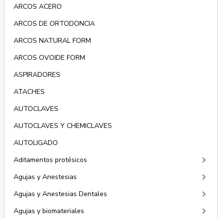
ARCOS ACERO
ARCOS DE ORTODONCIA
ARCOS NATURAL FORM
ARCOS OVOIDE FORM
ASPIRADORES
ATACHES
AUTOCLAVES
AUTOCLAVES Y CHEMICLAVES
AUTOLIGADO
keyboard_arrow_right
Aditamentos protésicos
keyboard_arrow_right
Agujas y Anestesias
keyboard_arrow_right
Agujas y Anestesias Dentales
keyboard_arrow_right
Agujas y biomateriales