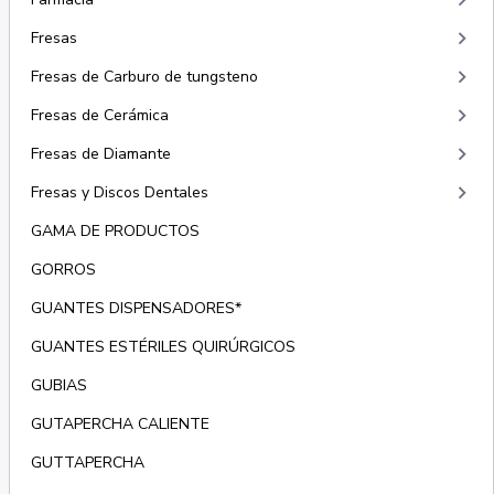
keyboard_arrow_right
keyboard_arrow_right
Fresas
keyboard_arrow_right
Fresas de Carburo de tungsteno
keyboard_arrow_right
Fresas de Cerámica
keyboard_arrow_right
Fresas de Diamante
keyboard_arrow_right
Fresas y Discos Dentales
GAMA DE PRODUCTOS
GORROS
GUANTES DISPENSADORES*
GUANTES ESTÉRILES QUIRÚRGICOS
GUBIAS
GUTAPERCHA CALIENTE
GUTTAPERCHA