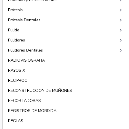
keyboard_arrow_right
keyboard_arrow_right
Prótesis
keyboard_arrow_right
Prótesis Dentales
keyboard_arrow_right
Pulido
keyboard_arrow_right
Pulidores
keyboard_arrow_right
Pulidores Dentales
RADIOVISIOGRAFIA
RAYOS X
RECIPROC
RECONSTRUCCION DE MUÑONES
RECORTADORAS
REGISTROS DE MORDIDA
REGLAS