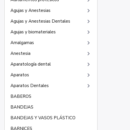
keyboard_arrow_right
keyboard_arrow_right
Agujas y Anestesias
keyboard_arrow_right
Agujas y Anestesias Dentales
keyboard_arrow_right
Agujas y biomateriales
keyboard_arrow_right
Amalgamas
keyboard_arrow_right
Anestesia
keyboard_arrow_right
Aparatología dental
keyboard_arrow_right
Aparatos
keyboard_arrow_right
Aparatos Dentales
BABEROS
BANDEJAS
BANDEJAS Y VASOS PLÁSTICO
BARNICES