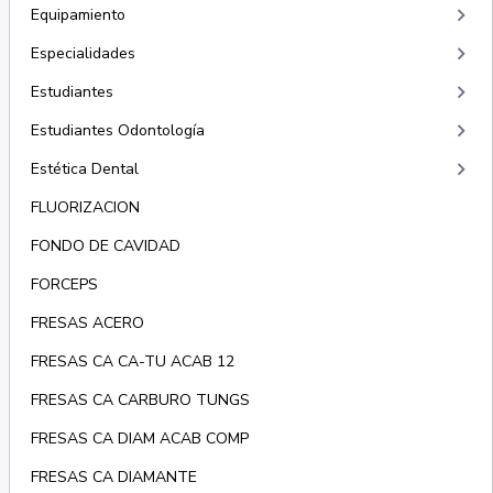
keyboard_arrow_right
Equipamiento
keyboard_arrow_right
Especialidades
keyboard_arrow_right
Estudiantes
keyboard_arrow_right
Estudiantes Odontología
keyboard_arrow_right
Estética Dental
FLUORIZACION
FONDO DE CAVIDAD
FORCEPS
FRESAS ACERO
FRESAS CA CA-TU ACAB 12
FRESAS CA CARBURO TUNGS
FRESAS CA DIAM ACAB COMP
FRESAS CA DIAMANTE