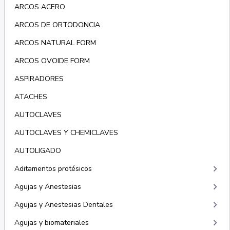
ARCOS ACERO
ARCOS DE ORTODONCIA
ARCOS NATURAL FORM
ARCOS OVOIDE FORM
ASPIRADORES
ATACHES
AUTOCLAVES
AUTOCLAVES Y CHEMICLAVES
AUTOLIGADO
keyboard_arrow_right
Aditamentos protésicos
keyboard_arrow_right
Agujas y Anestesias
keyboard_arrow_right
Agujas y Anestesias Dentales
keyboard_arrow_right
Agujas y biomateriales