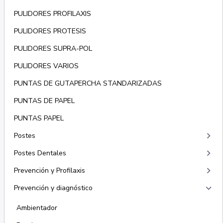
PULIDORES PROFILAXIS
PULIDORES PROTESIS
PULIDORES SUPRA-POL
PULIDORES VARIOS
PUNTAS DE GUTAPERCHA STANDARIZADAS
PUNTAS DE PAPEL
PUNTAS PAPEL
keyboard_arrow_right
Postes
keyboard_arrow_right
Postes Dentales
keyboard_arrow_right
Prevención y Profilaxis
keyboard_arrow_right
Prevención y diagnóstico
Ambientador