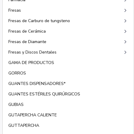
keyboard_arrow_right
keyboard_arrow_right
Fresas
keyboard_arrow_right
Fresas de Carburo de tungsteno
keyboard_arrow_right
Fresas de Cerámica
keyboard_arrow_right
Fresas de Diamante
keyboard_arrow_right
Fresas y Discos Dentales
GAMA DE PRODUCTOS
GORROS
GUANTES DISPENSADORES*
GUANTES ESTÉRILES QUIRÚRGICOS
GUBIAS
GUTAPERCHA CALIENTE
GUTTAPERCHA