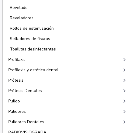
Revelado
Reveladoras
Rollos de esterilización
Selladores de fisuras
Toallitas desinfectantes
keyboard_arrow_right
Profilaxis
keyboard_arrow_right
Profilaxis y estética dental
keyboard_arrow_right
Prótesis
keyboard_arrow_right
Prótesis Dentales
keyboard_arrow_right
Pulido
keyboard_arrow_right
Pulidores
keyboard_arrow_right
Pulidores Dentales
RADIOVISIOGRAFIA