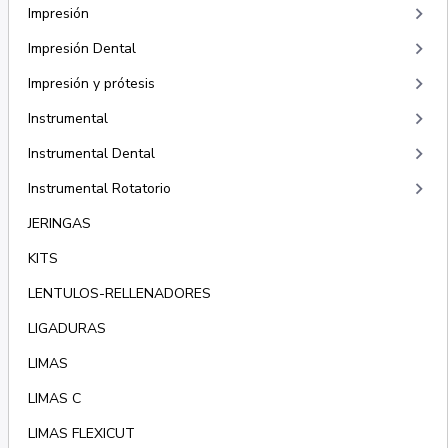
keyboard_arrow_right
Impresión
keyboard_arrow_right
Impresión Dental
keyboard_arrow_right
Impresión y prótesis
keyboard_arrow_right
Instrumental
keyboard_arrow_right
Instrumental Dental
keyboard_arrow_right
Instrumental Rotatorio
JERINGAS
KITS
LENTULOS-RELLENADORES
LIGADURAS
LIMAS
LIMAS C
LIMAS FLEXICUT