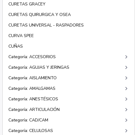
CURETAS GRACEY
CURETAS QUIRURGICA Y OSEA
CURETAS UNIVERSAL - RASPADORES
CURVA SPEE
CUÑAS
keyboard_arrow_right
Categoría: ACCESORIOS
keyboard_arrow_right
Categoría: AGUJAS Y JERINGAS
keyboard_arrow_right
Categoría: AISLAMIENTO
keyboard_arrow_right
Categoría: AMALGAMAS
keyboard_arrow_right
Categoría: ANESTÉSICOS
keyboard_arrow_right
Categoría: ARTICULACIÓN
keyboard_arrow_right
Categoría: CAD/CAM
keyboard_arrow_right
Categoría: CELULOSAS