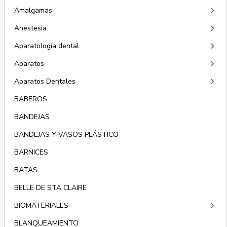
keyboard_arrow_right
Amalgamas
keyboard_arrow_right
Anestesia
keyboard_arrow_right
Aparatología dental
keyboard_arrow_right
Aparatos
keyboard_arrow_right
Aparatos Dentales
BABEROS
BANDEJAS
BANDEJAS Y VASOS PLÁSTICO
BARNICES
BATAS
BELLE DE STA CLAIRE
keyboard_arrow_right
BIOMATERIALES
BLANQUEAMIENTO