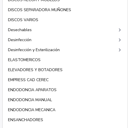
DISCOS SEPARADORA MUÑONES
DISCOS VARIOS
keyboard_arrow_right
Desechables
keyboard_arrow_right
Desinfección
keyboard_arrow_right
Desinfección y Esterilización
ELASTOMERICOS
ELEVADORES Y BOTADORES
EMPRESS CAD CEREC
ENDODONCIA APARATOS
ENDODONCIA MANUAL
ENDODONCIA MECANICA
ENSANCHADORES