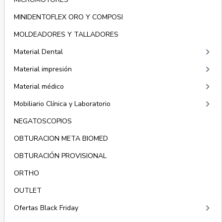
MINIDENTOFLEX ORO Y COMPOSI
MOLDEADORES Y TALLADORES
keyboard_arrow_right
Material Dental
keyboard_arrow_right
Material impresión
keyboard_arrow_right
Material médico
keyboard_arrow_right
Mobiliario Clínica y Laboratorio
NEGATOSCOPIOS
OBTURACION META BIOMED
OBTURACIÓN PROVISIONAL
ORTHO
OUTLET
keyboard_arrow_right
Ofertas Black Friday