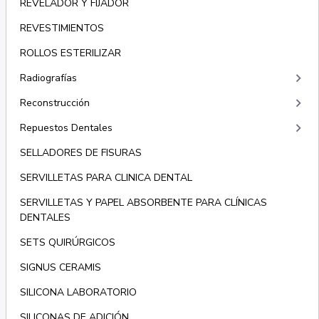
REVELADOR Y FIJADOR
REVESTIMIENTOS
ROLLOS ESTERILIZAR
keyboard_arrow_right
Radiografías
keyboard_arrow_right
Reconstrucción
keyboard_arrow_right
Repuestos Dentales
SELLADORES DE FISURAS
SERVILLETAS PARA CLINICA DENTAL
SERVILLETAS Y PAPEL ABSORBENTE PARA CLÍNICAS
DENTALES
SETS QUIRÚRGICOS
SIGNUS CERAMIS
SILICONA LABORATORIO
SILICONAS DE ADICIÓN