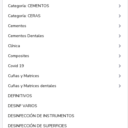
keyboard_arrow_right
Categoría: CEMENTOS
keyboard_arrow_right
Categoría: CERAS
keyboard_arrow_right
Cementos
keyboard_arrow_right
Cementos Dentales
keyboard_arrow_right
Clínica
keyboard_arrow_right
Composites
keyboard_arrow_right
Covid 19
keyboard_arrow_right
Cuñas y Matrices
keyboard_arrow_right
Cuñas y Matrices dentales
DEFINITIVOS
DESINF VARIOS
DESINFECCIÓN DE INSTRUMENTOS
DESINFECCIÓN DE SUPERFICIES