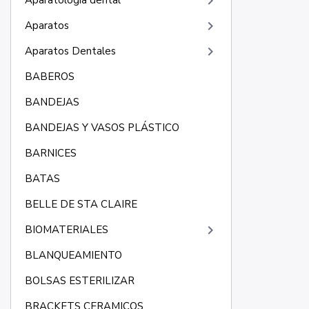
keyboard_arrow_right
Aparatología dental
keyboard_arrow_right
Aparatos
keyboard_arrow_right
Aparatos Dentales
BABEROS
BANDEJAS
BANDEJAS Y VASOS PLÁSTICO
BARNICES
BATAS
BELLE DE STA CLAIRE
keyboard_arrow_right
BIOMATERIALES
BLANQUEAMIENTO
BOLSAS ESTERILIZAR
BRACKETS CERAMICOS