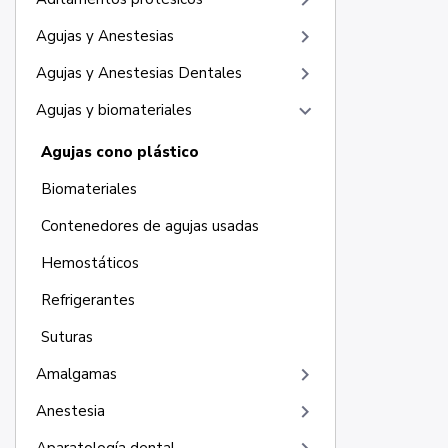
keyboard_arrow_right
keyboard_arrow_right
Agujas y Anestesias
keyboard_arrow_right
Agujas y Anestesias Dentales
keyboard_arrow_right
Agujas y biomateriales
Agujas cono plástico
Biomateriales
Contenedores de agujas usadas
Hemostáticos
Refrigerantes
Suturas
keyboard_arrow_right
Amalgamas
keyboard_arrow_right
Anestesia