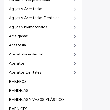
keyboard_arrow_right
keyboard_arrow_right
Agujas y Anestesias
keyboard_arrow_right
Agujas y Anestesias Dentales
keyboard_arrow_right
Agujas y biomateriales
keyboard_arrow_right
Amalgamas
keyboard_arrow_right
Anestesia
keyboard_arrow_right
Aparatología dental
keyboard_arrow_right
Aparatos
keyboard_arrow_right
Aparatos Dentales
BABEROS
BANDEJAS
BANDEJAS Y VASOS PLÁSTICO
BARNICES