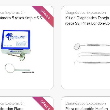
Oferta
co Exploración
Diagnóstico Exploración
úmero 5 rosca simple S.S
Kit de Diagnostico Espejo
rosca SS, Pinza London-Col
Sonda número 23
Oferta
co Exploración
Diagnóstico Exploración
 algodón Flagg
Pinza de algodón Meriam