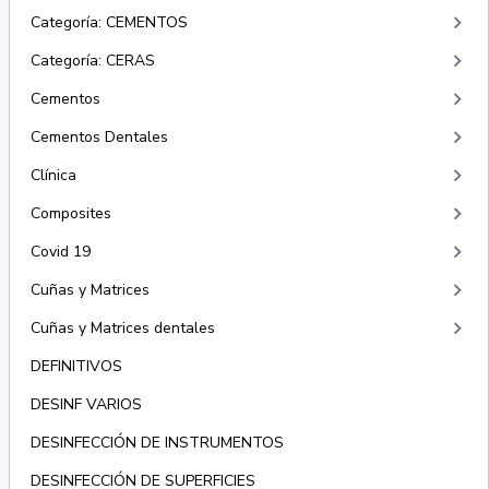
keyboard_arrow_right
Categoría: CEMENTOS
keyboard_arrow_right
Categoría: CERAS
keyboard_arrow_right
Cementos
keyboard_arrow_right
Cementos Dentales
keyboard_arrow_right
Clínica
keyboard_arrow_right
Composites
keyboard_arrow_right
Covid 19
keyboard_arrow_right
Cuñas y Matrices
keyboard_arrow_right
Cuñas y Matrices dentales
DEFINITIVOS
DESINF VARIOS
DESINFECCIÓN DE INSTRUMENTOS
DESINFECCIÓN DE SUPERFICIES