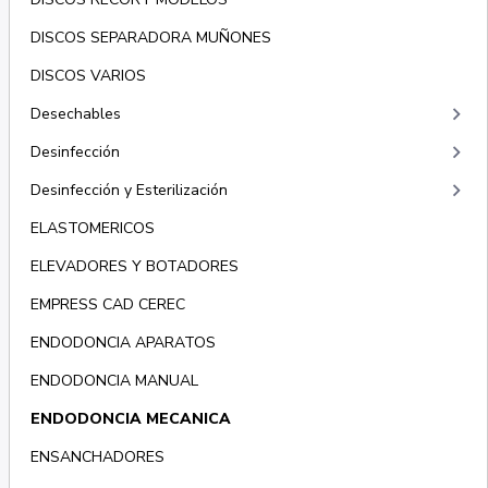
DISCOS SEPARADORA MUÑONES
DISCOS VARIOS
keyboard_arrow_right
Desechables
keyboard_arrow_right
Desinfección
keyboard_arrow_right
Desinfección y Esterilización
ELASTOMERICOS
ELEVADORES Y BOTADORES
EMPRESS CAD CEREC
ENDODONCIA APARATOS
ENDODONCIA MANUAL
ENDODONCIA MECANICA
ENSANCHADORES