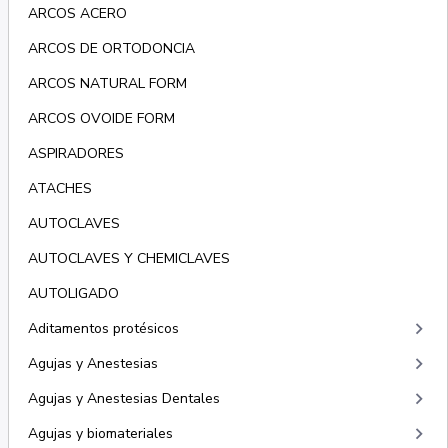
ARCOS ACERO
ARCOS DE ORTODONCIA
ARCOS NATURAL FORM
ARCOS OVOIDE FORM
ASPIRADORES
ATACHES
AUTOCLAVES
AUTOCLAVES Y CHEMICLAVES
AUTOLIGADO
keyboard_arrow_right
Aditamentos protésicos
keyboard_arrow_right
Agujas y Anestesias
keyboard_arrow_right
Agujas y Anestesias Dentales
keyboard_arrow_right
Agujas y biomateriales