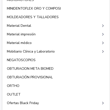
MINIDENTOFLEX ORO Y COMPOSI
MOLDEADORES Y TALLADORES
keyboard_arrow_right
Material Dental
keyboard_arrow_right
Material impresión
keyboard_arrow_right
Material médico
keyboard_arrow_right
Mobiliario Clínica y Laboratorio
NEGATOSCOPIOS
OBTURACION META BIOMED
OBTURACIÓN PROVISIONAL
ORTHO
OUTLET
keyboard_arrow_right
Ofertas Black Friday