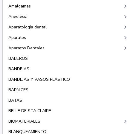
keyboard_arrow_right
Amalgamas
keyboard_arrow_right
Anestesia
keyboard_arrow_right
Aparatología dental
keyboard_arrow_right
Aparatos
keyboard_arrow_right
Aparatos Dentales
BABEROS
BANDEJAS
BANDEJAS Y VASOS PLÁSTICO
BARNICES
BATAS
BELLE DE STA CLAIRE
keyboard_arrow_right
BIOMATERIALES
BLANQUEAMIENTO