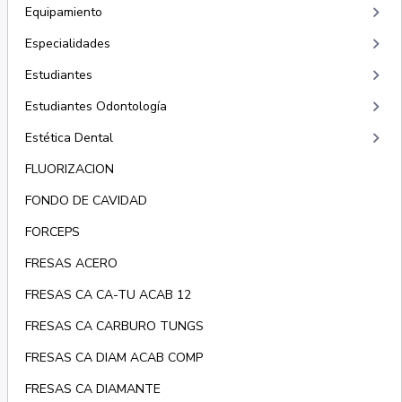
keyboard_arrow_right
Equipamiento
keyboard_arrow_right
Especialidades
keyboard_arrow_right
Estudiantes
keyboard_arrow_right
Estudiantes Odontología
keyboard_arrow_right
Estética Dental
FLUORIZACION
FONDO DE CAVIDAD
FORCEPS
FRESAS ACERO
FRESAS CA CA-TU ACAB 12
FRESAS CA CARBURO TUNGS
FRESAS CA DIAM ACAB COMP
FRESAS CA DIAMANTE