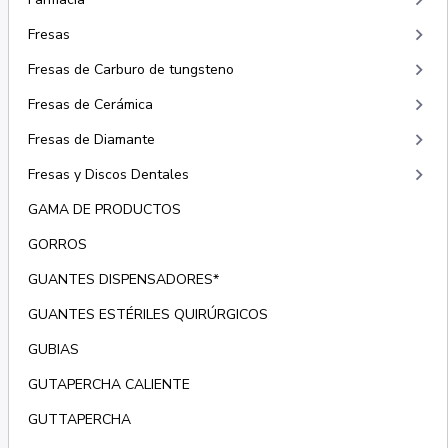
keyboard_arrow_right
keyboard_arrow_right
Fresas
keyboard_arrow_right
Fresas de Carburo de tungsteno
keyboard_arrow_right
Fresas de Cerámica
keyboard_arrow_right
Fresas de Diamante
keyboard_arrow_right
Fresas y Discos Dentales
GAMA DE PRODUCTOS
GORROS
GUANTES DISPENSADORES*
GUANTES ESTÉRILES QUIRÚRGICOS
GUBIAS
GUTAPERCHA CALIENTE
GUTTAPERCHA