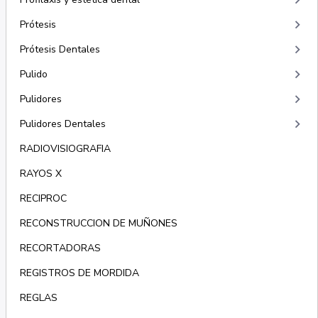
keyboard_arrow_right
keyboard_arrow_right
Prótesis
keyboard_arrow_right
Prótesis Dentales
keyboard_arrow_right
Pulido
keyboard_arrow_right
Pulidores
keyboard_arrow_right
Pulidores Dentales
RADIOVISIOGRAFIA
RAYOS X
RECIPROC
RECONSTRUCCION DE MUÑONES
RECORTADORAS
REGISTROS DE MORDIDA
REGLAS