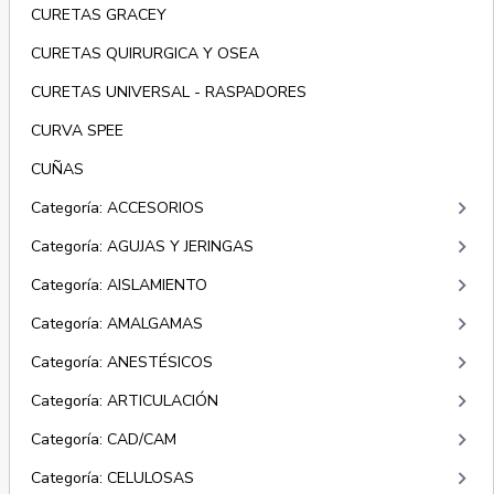
CURETAS GRACEY
CURETAS QUIRURGICA Y OSEA
CURETAS UNIVERSAL - RASPADORES
CURVA SPEE
CUÑAS
keyboard_arrow_right
Categoría: ACCESORIOS
keyboard_arrow_right
Categoría: AGUJAS Y JERINGAS
keyboard_arrow_right
Categoría: AISLAMIENTO
keyboard_arrow_right
Categoría: AMALGAMAS
keyboard_arrow_right
Categoría: ANESTÉSICOS
keyboard_arrow_right
Categoría: ARTICULACIÓN
keyboard_arrow_right
Categoría: CAD/CAM
keyboard_arrow_right
Categoría: CELULOSAS