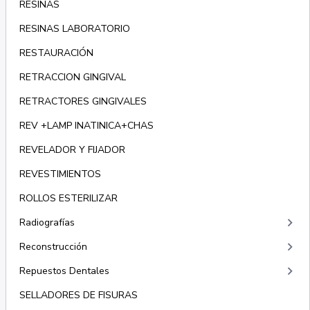
RESINAS
RESINAS LABORATORIO
RESTAURACIÓN
RETRACCION GINGIVAL
RETRACTORES GINGIVALES
REV +LAMP INATINICA+CHAS
REVELADOR Y FIJADOR
REVESTIMIENTOS
ROLLOS ESTERILIZAR
keyboard_arrow_right
Radiografías
keyboard_arrow_right
Reconstrucción
keyboard_arrow_right
Repuestos Dentales
SELLADORES DE FISURAS