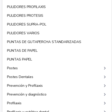
PULIDORES PROFILAXIS
PULIDORES PROTESIS
PULIDORES SUPRA-POL
PULIDORES VARIOS
PUNTAS DE GUTAPERCHA STANDARIZADAS
PUNTAS DE PAPEL
PUNTAS PAPEL
keyboard_arrow_right
Postes
keyboard_arrow_right
Postes Dentales
keyboard_arrow_right
Prevención y Profilaxis
keyboard_arrow_right
Prevención y diagnóstico
keyboard_arrow_right
Profilaxis
Profilaxis y estética dental