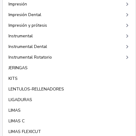
keyboard_arrow_right
Impresión
keyboard_arrow_right
Impresión Dental
keyboard_arrow_right
Impresión y prótesis
keyboard_arrow_right
Instrumental
keyboard_arrow_right
Instrumental Dental
keyboard_arrow_right
Instrumental Rotatorio
JERINGAS
KITS
LENTULOS-RELLENADORES
LIGADURAS
LIMAS
LIMAS C
LIMAS FLEXICUT