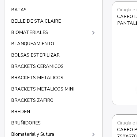
Cirugía e
BATAS
CARRO D
BELLE DE STA CLAIRE
PANTAL
keyboard_arrow_right
BIOMATERIALES
BLANQUEAMIENTO
BOLSAS ESTERILIZAR
BRACKETS CERAMICOS
BRACKETS METALICOS
BRACKETS METALICOS MINI
BRACKETS ZAFIRO
BREDEN
Cirugía e
BRUÑIDORES
CARRO 
keyboard_arrow_right
Biomaterial y Sutura
790X67