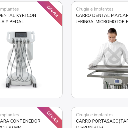
Oferta
 implantes
Cirugía e implantes
ENTAL KYRI CON 
CARRO DENTAL MAYCART
LA Y PEDAL
JERINGA. MICROMOTOR E
Y MANGUERA NEUMATIC
Oferta
 implantes
Cirugía e implantes
PARA CONTENEDOR 
CARRO PORTASACO(TAP
0X1320 MM
DISPONIBLE)