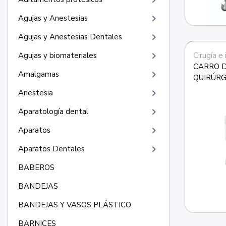
keyboard_arrow_right
keyboard_arrow_right
Agujas y Anestesias
keyboard_arrow_right
Agujas y Anestesias Dentales
keyboard_arrow_right
Cirugía e
Agujas y biomateriales
CARRO D
keyboard_arrow_right
Amalgamas
QUIRÚRG
keyboard_arrow_right
Anestesia
keyboard_arrow_right
Aparatología dental
keyboard_arrow_right
Aparatos
keyboard_arrow_right
Aparatos Dentales
BABEROS
BANDEJAS
BANDEJAS Y VASOS PLÁSTICO
BARNICES