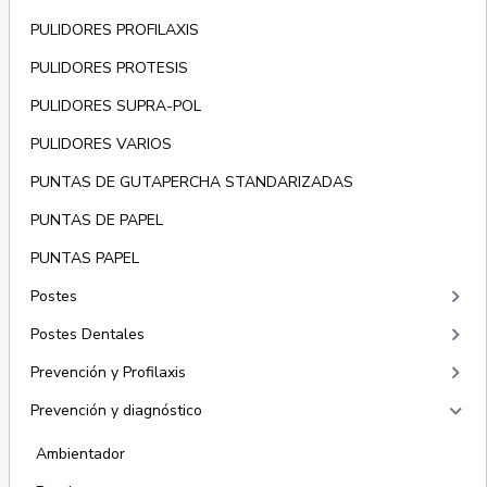
PULIDORES PROFILAXIS
PULIDORES PROTESIS
PULIDORES SUPRA-POL
PULIDORES VARIOS
PUNTAS DE GUTAPERCHA STANDARIZADAS
PUNTAS DE PAPEL
PUNTAS PAPEL
keyboard_arrow_right
Postes
keyboard_arrow_right
Postes Dentales
keyboard_arrow_right
Prevención y Profilaxis
keyboard_arrow_right
Prevención y diagnóstico
Ambientador