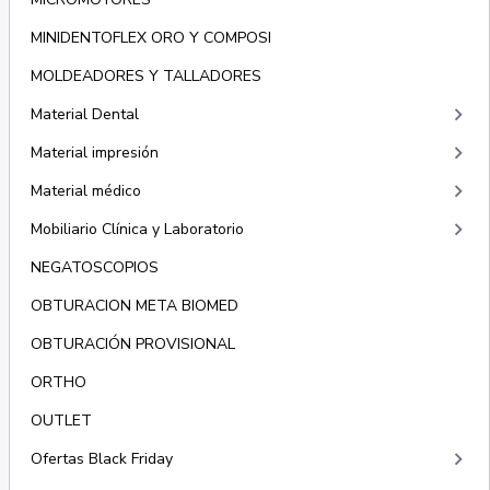
MINIDENTOFLEX ORO Y COMPOSI
MOLDEADORES Y TALLADORES
keyboard_arrow_right
Material Dental
keyboard_arrow_right
Material impresión
keyboard_arrow_right
Material médico
keyboard_arrow_right
Mobiliario Clínica y Laboratorio
NEGATOSCOPIOS
OBTURACION META BIOMED
OBTURACIÓN PROVISIONAL
ORTHO
OUTLET
keyboard_arrow_right
Ofertas Black Friday