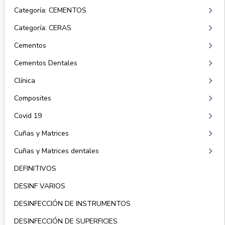
keyboard_arrow_right
Categoría: CEMENTOS
keyboard_arrow_right
Categoría: CERAS
keyboard_arrow_right
Cementos
keyboard_arrow_right
Cementos Dentales
keyboard_arrow_right
Clínica
keyboard_arrow_right
Composites
keyboard_arrow_right
Covid 19
keyboard_arrow_right
Cuñas y Matrices
keyboard_arrow_right
Cuñas y Matrices dentales
DEFINITIVOS
DESINF VARIOS
DESINFECCIÓN DE INSTRUMENTOS
DESINFECCIÓN DE SUPERFICIES