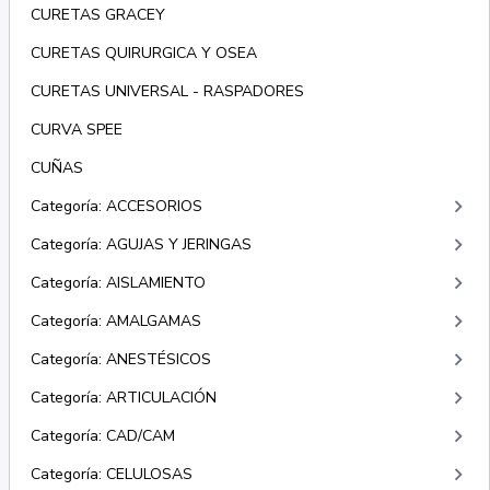
CURETAS GRACEY
CURETAS QUIRURGICA Y OSEA
CURETAS UNIVERSAL - RASPADORES
CURVA SPEE
CUÑAS
keyboard_arrow_right
Categoría: ACCESORIOS
keyboard_arrow_right
Categoría: AGUJAS Y JERINGAS
keyboard_arrow_right
Categoría: AISLAMIENTO
keyboard_arrow_right
Categoría: AMALGAMAS
keyboard_arrow_right
Categoría: ANESTÉSICOS
keyboard_arrow_right
Categoría: ARTICULACIÓN
keyboard_arrow_right
Categoría: CAD/CAM
keyboard_arrow_right
Categoría: CELULOSAS