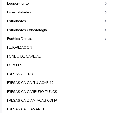
keyboard_arrow_right
Equipamiento
keyboard_arrow_right
Especialidades
keyboard_arrow_right
Estudiantes
keyboard_arrow_right
Estudiantes Odontología
keyboard_arrow_right
Estética Dental
FLUORIZACION
FONDO DE CAVIDAD
FORCEPS
FRESAS ACERO
FRESAS CA CA-TU ACAB 12
FRESAS CA CARBURO TUNGS
FRESAS CA DIAM ACAB COMP
FRESAS CA DIAMANTE