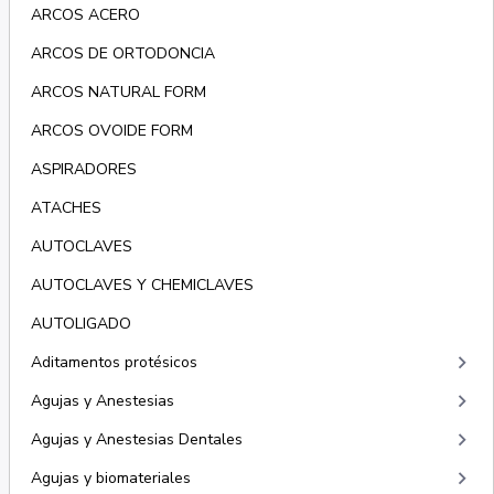
ARCOS ACERO
ARCOS DE ORTODONCIA
ARCOS NATURAL FORM
ARCOS OVOIDE FORM
ASPIRADORES
ATACHES
AUTOCLAVES
AUTOCLAVES Y CHEMICLAVES
AUTOLIGADO
keyboard_arrow_right
Aditamentos protésicos
keyboard_arrow_right
Agujas y Anestesias
keyboard_arrow_right
Agujas y Anestesias Dentales
keyboard_arrow_right
Agujas y biomateriales