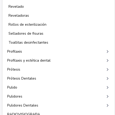
Revelado
Reveladoras
Rollos de esterilización
Selladores de fisuras
Toallitas desinfectantes
keyboard_arrow_right
Profilaxis
keyboard_arrow_right
Profilaxis y estética dental
keyboard_arrow_right
Prótesis
keyboard_arrow_right
Prótesis Dentales
keyboard_arrow_right
Pulido
keyboard_arrow_right
Pulidores
keyboard_arrow_right
Pulidores Dentales
RADIOVISIOGRAFIA