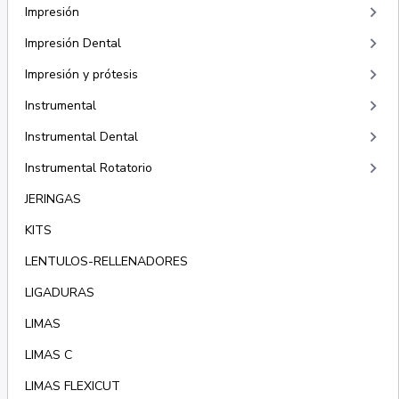
keyboard_arrow_right
Impresión
keyboard_arrow_right
Impresión Dental
keyboard_arrow_right
Impresión y prótesis
keyboard_arrow_right
Instrumental
keyboard_arrow_right
Instrumental Dental
keyboard_arrow_right
Instrumental Rotatorio
JERINGAS
KITS
LENTULOS-RELLENADORES
LIGADURAS
LIMAS
LIMAS C
LIMAS FLEXICUT