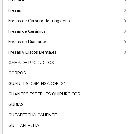
keyboard_arrow_right
keyboard_arrow_right
Fresas
keyboard_arrow_right
Fresas de Carburo de tungsteno
keyboard_arrow_right
Fresas de Cerámica
keyboard_arrow_right
Fresas de Diamante
keyboard_arrow_right
Fresas y Discos Dentales
GAMA DE PRODUCTOS
GORROS
GUANTES DISPENSADORES*
GUANTES ESTÉRILES QUIRÚRGICOS
GUBIAS
GUTAPERCHA CALIENTE
GUTTAPERCHA