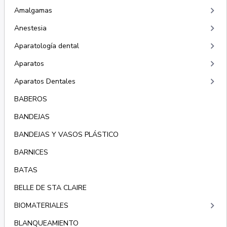
keyboard_arrow_right
Amalgamas
keyboard_arrow_right
Anestesia
keyboard_arrow_right
Aparatología dental
keyboard_arrow_right
Aparatos
keyboard_arrow_right
Aparatos Dentales
BABEROS
BANDEJAS
BANDEJAS Y VASOS PLÁSTICO
BARNICES
BATAS
BELLE DE STA CLAIRE
keyboard_arrow_right
BIOMATERIALES
BLANQUEAMIENTO