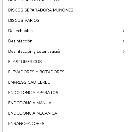
DISCOS SEPARADORA MUÑONES
DISCOS VARIOS
keyboard_arrow_right
Desechables
keyboard_arrow_right
Desinfección
keyboard_arrow_right
Desinfección y Esterilización
ELASTOMERICOS
ELEVADORES Y BOTADORES
EMPRESS CAD CEREC
ENDODONCIA APARATOS
ENDODONCIA MANUAL
ENDODONCIA MECANICA
ENSANCHADORES