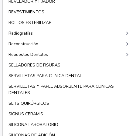
REVELADOR Y FIJADOR
REVESTIMIENTOS
ROLLOS ESTERILIZAR
keyboard_arrow_right
Radiografías
keyboard_arrow_right
Reconstrucción
keyboard_arrow_right
Repuestos Dentales
SELLADORES DE FISURAS
SERVILLETAS PARA CLINICA DENTAL
SERVILLETAS Y PAPEL ABSORBENTE PARA CLÍNICAS
DENTALES
SETS QUIRÚRGICOS
SIGNUS CERAMIS
SILICONA LABORATORIO
SILICONAS DE ADICIÓN