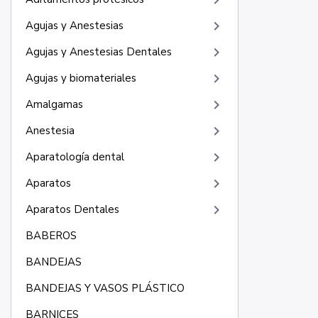
keyboard_arrow_right
keyboard_arrow_right
Agujas y Anestesias
keyboard_arrow_right
Agujas y Anestesias Dentales
keyboard_arrow_right
Agujas y biomateriales
keyboard_arrow_right
Amalgamas
keyboard_arrow_right
Anestesia
keyboard_arrow_right
Aparatología dental
keyboard_arrow_right
Aparatos
keyboard_arrow_right
Aparatos Dentales
BABEROS
BANDEJAS
BANDEJAS Y VASOS PLÁSTICO
BARNICES