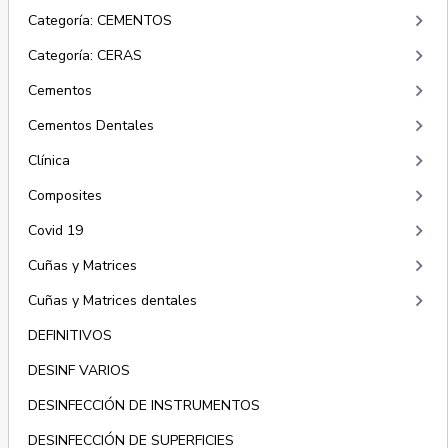
keyboard_arrow_right
Categoría: CEMENTOS
keyboard_arrow_right
Categoría: CERAS
keyboard_arrow_right
Cementos
keyboard_arrow_right
Cementos Dentales
keyboard_arrow_right
Clínica
keyboard_arrow_right
Composites
keyboard_arrow_right
Covid 19
keyboard_arrow_right
Cuñas y Matrices
keyboard_arrow_right
Cuñas y Matrices dentales
DEFINITIVOS
DESINF VARIOS
DESINFECCIÓN DE INSTRUMENTOS
DESINFECCIÓN DE SUPERFICIES