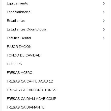
keyboard_arrow_right
Equipamiento
keyboard_arrow_right
Especialidades
keyboard_arrow_right
Estudiantes
keyboard_arrow_right
Estudiantes Odontología
keyboard_arrow_right
Estética Dental
FLUORIZACION
FONDO DE CAVIDAD
FORCEPS
FRESAS ACERO
FRESAS CA CA-TU ACAB 12
FRESAS CA CARBURO TUNGS
FRESAS CA DIAM ACAB COMP
FRESAS CA DIAMANTE