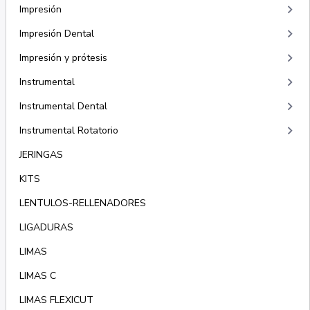
keyboard_arrow_right
Impresión
keyboard_arrow_right
Impresión Dental
keyboard_arrow_right
Impresión y prótesis
keyboard_arrow_right
Instrumental
keyboard_arrow_right
Instrumental Dental
keyboard_arrow_right
Instrumental Rotatorio
JERINGAS
KITS
LENTULOS-RELLENADORES
LIGADURAS
LIMAS
LIMAS C
LIMAS FLEXICUT