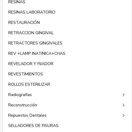
RESINAS
RESINAS LABORATORIO
RESTAURACIÓN
RETRACCION GINGIVAL
RETRACTORES GINGIVALES
REV +LAMP INATINICA+CHAS
REVELADOR Y FIJADOR
REVESTIMIENTOS
ROLLOS ESTERILIZAR
keyboard_arrow_right
Radiografías
keyboard_arrow_right
Reconstrucción
keyboard_arrow_right
Repuestos Dentales
SELLADORES DE FISURAS