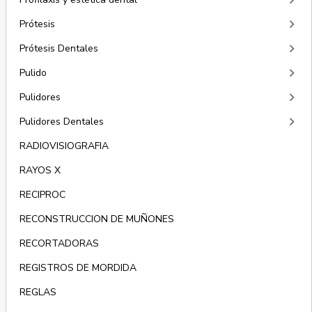
keyboard_arrow_right
keyboard_arrow_right
Prótesis
keyboard_arrow_right
Prótesis Dentales
keyboard_arrow_right
Pulido
keyboard_arrow_right
Pulidores
keyboard_arrow_right
Pulidores Dentales
RADIOVISIOGRAFIA
RAYOS X
RECIPROC
RECONSTRUCCION DE MUÑONES
RECORTADORAS
REGISTROS DE MORDIDA
REGLAS