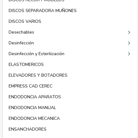
DISCOS SEPARADORA MUÑONES
DISCOS VARIOS
keyboard_arrow_right
Desechables
keyboard_arrow_right
Desinfección
keyboard_arrow_right
Desinfección y Esterilización
ELASTOMERICOS
ELEVADORES Y BOTADORES
EMPRESS CAD CEREC
ENDODONCIA APARATOS
ENDODONCIA MANUAL
ENDODONCIA MECANICA
ENSANCHADORES