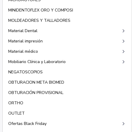
MINIDENTOFLEX ORO Y COMPOSI
MOLDEADORES Y TALLADORES
keyboard_arrow_right
Material Dental
keyboard_arrow_right
Material impresión
keyboard_arrow_right
Material médico
keyboard_arrow_right
Mobiliario Clínica y Laboratorio
NEGATOSCOPIOS
OBTURACION META BIOMED
OBTURACIÓN PROVISIONAL
ORTHO
OUTLET
keyboard_arrow_right
Ofertas Black Friday