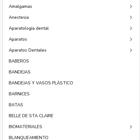
keyboard_arrow_right
Amalgamas
keyboard_arrow_right
Anestesia
keyboard_arrow_right
Aparatología dental
keyboard_arrow_right
Aparatos
keyboard_arrow_right
Aparatos Dentales
BABEROS
BANDEJAS
BANDEJAS Y VASOS PLÁSTICO
BARNICES
BATAS
BELLE DE STA CLAIRE
keyboard_arrow_right
BIOMATERIALES
BLANQUEAMIENTO