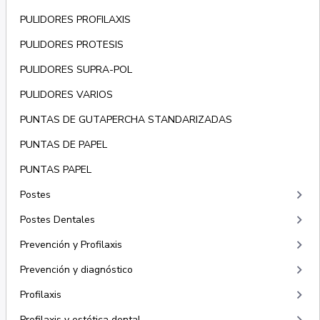
PULIDORES PROFILAXIS
PULIDORES PROTESIS
PULIDORES SUPRA-POL
PULIDORES VARIOS
PUNTAS DE GUTAPERCHA STANDARIZADAS
PUNTAS DE PAPEL
PUNTAS PAPEL
keyboard_arrow_right
Postes
keyboard_arrow_right
Postes Dentales
keyboard_arrow_right
Prevención y Profilaxis
keyboard_arrow_right
Prevención y diagnóstico
keyboard_arrow_right
Profilaxis
Profilaxis y estética dental