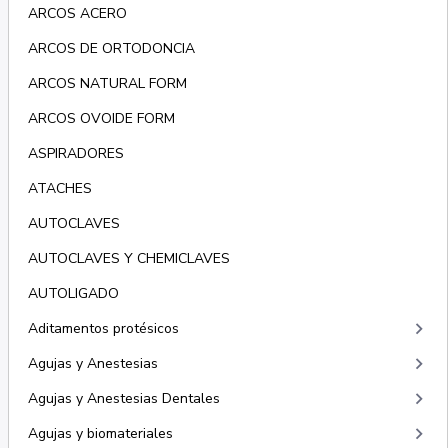
ARCOS ACERO
ARCOS DE ORTODONCIA
ARCOS NATURAL FORM
ARCOS OVOIDE FORM
ASPIRADORES
ATACHES
AUTOCLAVES
AUTOCLAVES Y CHEMICLAVES
AUTOLIGADO
keyboard_arrow_right
Aditamentos protésicos
keyboard_arrow_right
Agujas y Anestesias
keyboard_arrow_right
Agujas y Anestesias Dentales
keyboard_arrow_right
Agujas y biomateriales