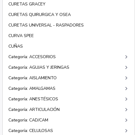
CURETAS GRACEY
CURETAS QUIRURGICA Y OSEA
CURETAS UNIVERSAL - RASPADORES
CURVA SPEE
CUÑAS
keyboard_arrow_right
Categoría: ACCESORIOS
keyboard_arrow_right
Categoría: AGUJAS Y JERINGAS
keyboard_arrow_right
Categoría: AISLAMIENTO
keyboard_arrow_right
Categoría: AMALGAMAS
keyboard_arrow_right
Categoría: ANESTÉSICOS
keyboard_arrow_right
Categoría: ARTICULACIÓN
keyboard_arrow_right
Categoría: CAD/CAM
keyboard_arrow_right
Categoría: CELULOSAS