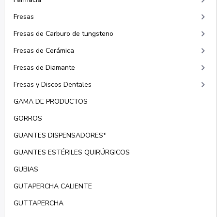
keyboard_arrow_right
keyboard_arrow_right
Fresas
keyboard_arrow_right
Fresas de Carburo de tungsteno
keyboard_arrow_right
Fresas de Cerámica
keyboard_arrow_right
Fresas de Diamante
keyboard_arrow_right
Fresas y Discos Dentales
GAMA DE PRODUCTOS
GORROS
GUANTES DISPENSADORES*
GUANTES ESTÉRILES QUIRÚRGICOS
GUBIAS
GUTAPERCHA CALIENTE
GUTTAPERCHA