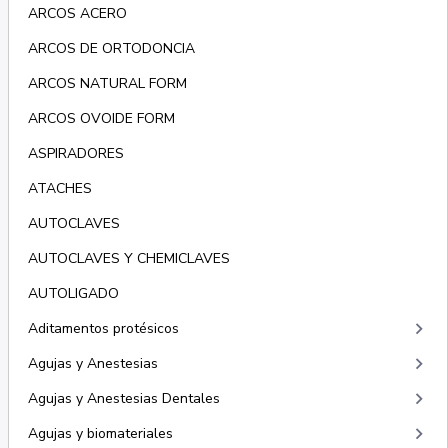
ARCOS ACERO
ARCOS DE ORTODONCIA
ARCOS NATURAL FORM
ARCOS OVOIDE FORM
ASPIRADORES
ATACHES
AUTOCLAVES
AUTOCLAVES Y CHEMICLAVES
AUTOLIGADO
keyboard_arrow_right
Aditamentos protésicos
keyboard_arrow_right
Agujas y Anestesias
keyboard_arrow_right
Agujas y Anestesias Dentales
keyboard_arrow_right
Agujas y biomateriales