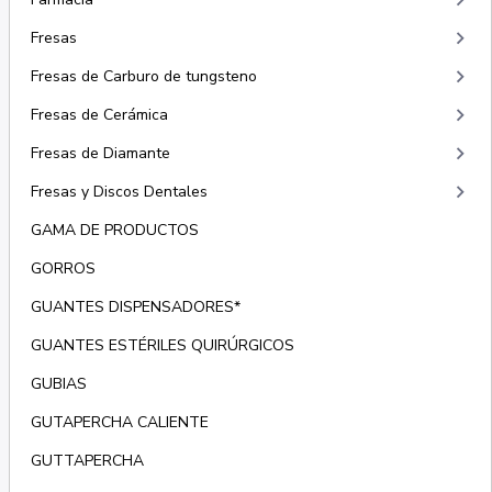
keyboard_arrow_right
keyboard_arrow_right
Fresas
keyboard_arrow_right
Fresas de Carburo de tungsteno
keyboard_arrow_right
Fresas de Cerámica
keyboard_arrow_right
Fresas de Diamante
keyboard_arrow_right
Fresas y Discos Dentales
GAMA DE PRODUCTOS
GORROS
GUANTES DISPENSADORES*
GUANTES ESTÉRILES QUIRÚRGICOS
GUBIAS
GUTAPERCHA CALIENTE
GUTTAPERCHA