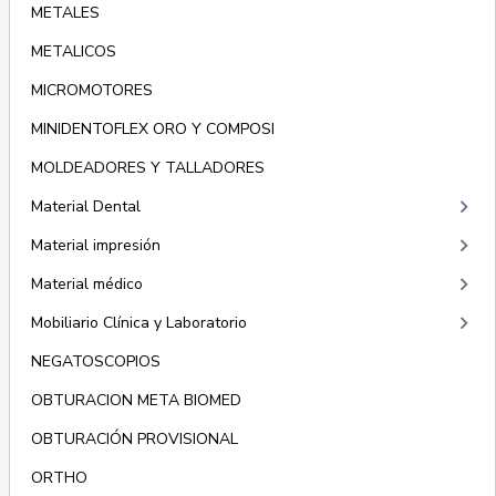
METALES
METALICOS
MICROMOTORES
MINIDENTOFLEX ORO Y COMPOSI
MOLDEADORES Y TALLADORES
keyboard_arrow_right
Material Dental
keyboard_arrow_right
Material impresión
keyboard_arrow_right
Material médico
keyboard_arrow_right
Mobiliario Clínica y Laboratorio
NEGATOSCOPIOS
OBTURACION META BIOMED
OBTURACIÓN PROVISIONAL
ORTHO