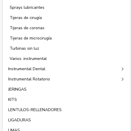
Sprays lubricantes
Tijeras de cirugía
Tijeras de coronas
Tijeras de microcirugía
Turbinas sin luz
Varios: instrumental
keyboard_arrow_right
Instrumental Dental
keyboard_arrow_right
Instrumental Rotatorio
JERINGAS
KITS
LENTULOS-RELLENADORES
LIGADURAS
LIMAS