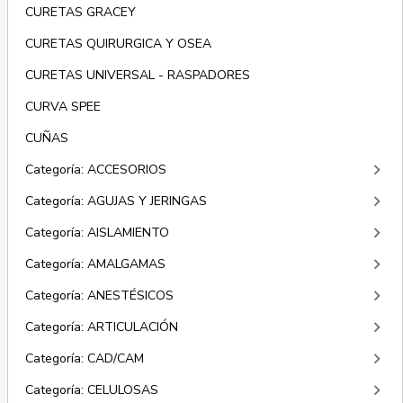
CURETAS GRACEY
CURETAS QUIRURGICA Y OSEA
CURETAS UNIVERSAL - RASPADORES
CURVA SPEE
CUÑAS
keyboard_arrow_right
Categoría: ACCESORIOS
keyboard_arrow_right
Categoría: AGUJAS Y JERINGAS
keyboard_arrow_right
Categoría: AISLAMIENTO
keyboard_arrow_right
Categoría: AMALGAMAS
keyboard_arrow_right
Categoría: ANESTÉSICOS
keyboard_arrow_right
Categoría: ARTICULACIÓN
keyboard_arrow_right
Categoría: CAD/CAM
keyboard_arrow_right
Categoría: CELULOSAS