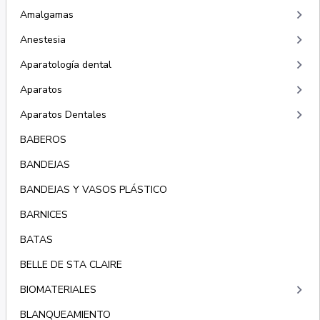
keyboard_arrow_right
Amalgamas
keyboard_arrow_right
Anestesia
keyboard_arrow_right
Aparatología dental
keyboard_arrow_right
Aparatos
keyboard_arrow_right
Aparatos Dentales
BABEROS
BANDEJAS
BANDEJAS Y VASOS PLÁSTICO
BARNICES
BATAS
BELLE DE STA CLAIRE
keyboard_arrow_right
BIOMATERIALES
BLANQUEAMIENTO