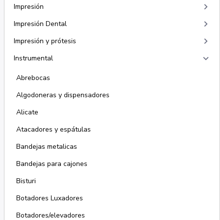
keyboard_arrow_right
Impresión
keyboard_arrow_right
Impresión Dental
keyboard_arrow_right
Impresión y prótesis
keyboard_arrow_right
Instrumental
Abrebocas
Algodoneras y dispensadores
Alicate
Atacadores y espátulas
Bandejas metalicas
Bandejas para cajones
Bisturi
Botadores Luxadores
Botadores/elevadores