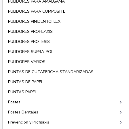
PULIDORES PARA AMALGAMA
PULIDORES PARA COMPOSITE
PULIDORES PINIDENTOFLEX
PULIDORES PROFILAXIS
PULIDORES PROTESIS
PULIDORES SUPRA-POL
PULIDORES VARIOS
PUNTAS DE GUTAPERCHA STANDARIZADAS
PUNTAS DE PAPEL
PUNTAS PAPEL
keyboard_arrow_right
Postes
keyboard_arrow_right
Postes Dentales
keyboard_arrow_right
Prevención y Profilaxis