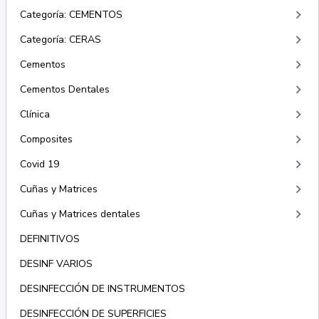
keyboard_arrow_right
Categoría: CEMENTOS
keyboard_arrow_right
Categoría: CERAS
keyboard_arrow_right
Cementos
keyboard_arrow_right
Cementos Dentales
keyboard_arrow_right
Clínica
keyboard_arrow_right
Composites
keyboard_arrow_right
Covid 19
keyboard_arrow_right
Cuñas y Matrices
keyboard_arrow_right
Cuñas y Matrices dentales
DEFINITIVOS
DESINF VARIOS
DESINFECCIÓN DE INSTRUMENTOS
DESINFECCIÓN DE SUPERFICIES