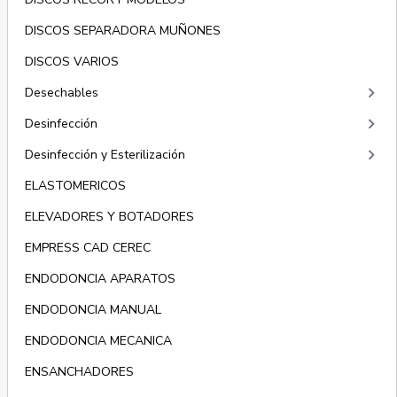
DISCOS SEPARADORA MUÑONES
DISCOS VARIOS
keyboard_arrow_right
Desechables
keyboard_arrow_right
Desinfección
keyboard_arrow_right
Desinfección y Esterilización
ELASTOMERICOS
ELEVADORES Y BOTADORES
EMPRESS CAD CEREC
ENDODONCIA APARATOS
ENDODONCIA MANUAL
ENDODONCIA MECANICA
ENSANCHADORES