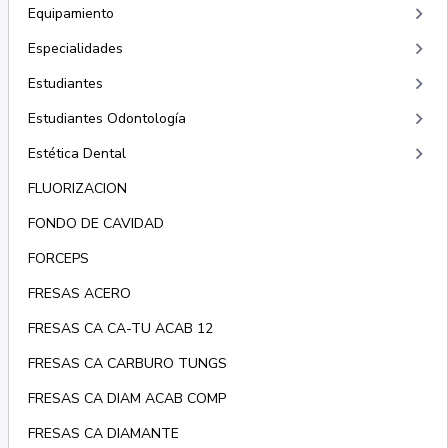
keyboard_arrow_right
Equipamiento
keyboard_arrow_right
Especialidades
keyboard_arrow_right
Estudiantes
keyboard_arrow_right
Estudiantes Odontología
keyboard_arrow_right
Estética Dental
FLUORIZACION
FONDO DE CAVIDAD
FORCEPS
FRESAS ACERO
FRESAS CA CA-TU ACAB 12
FRESAS CA CARBURO TUNGS
FRESAS CA DIAM ACAB COMP
FRESAS CA DIAMANTE