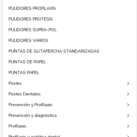
PULIDORES PROFILAXIS
PULIDORES PROTESIS
PULIDORES SUPRA-POL
PULIDORES VARIOS
PUNTAS DE GUTAPERCHA STANDARIZADAS
PUNTAS DE PAPEL
PUNTAS PAPEL
keyboard_arrow_right
Postes
keyboard_arrow_right
Postes Dentales
keyboard_arrow_right
Prevención y Profilaxis
keyboard_arrow_right
Prevención y diagnóstico
keyboard_arrow_right
Profilaxis
Profilaxis y estética dental