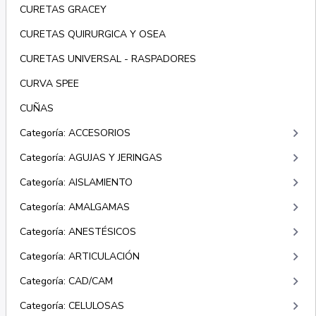
CURETAS GRACEY
CURETAS QUIRURGICA Y OSEA
CURETAS UNIVERSAL - RASPADORES
CURVA SPEE
CUÑAS
keyboard_arrow_right
Categoría: ACCESORIOS
keyboard_arrow_right
Categoría: AGUJAS Y JERINGAS
keyboard_arrow_right
Categoría: AISLAMIENTO
keyboard_arrow_right
Categoría: AMALGAMAS
keyboard_arrow_right
Categoría: ANESTÉSICOS
keyboard_arrow_right
Categoría: ARTICULACIÓN
keyboard_arrow_right
Categoría: CAD/CAM
keyboard_arrow_right
Categoría: CELULOSAS