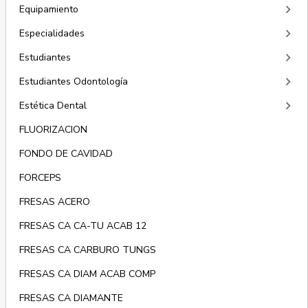
keyboard_arrow_right
Equipamiento
keyboard_arrow_right
Especialidades
keyboard_arrow_right
Estudiantes
keyboard_arrow_right
Estudiantes Odontología
keyboard_arrow_right
Estética Dental
FLUORIZACION
FONDO DE CAVIDAD
FORCEPS
FRESAS ACERO
FRESAS CA CA-TU ACAB 12
FRESAS CA CARBURO TUNGS
FRESAS CA DIAM ACAB COMP
FRESAS CA DIAMANTE