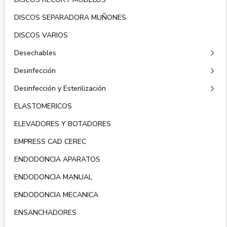
DISCOS SEPARADORA MUÑONES
DISCOS VARIOS
keyboard_arrow_right
Desechables
keyboard_arrow_right
Desinfección
keyboard_arrow_right
Desinfección y Esterilización
ELASTOMERICOS
ELEVADORES Y BOTADORES
EMPRESS CAD CEREC
ENDODONCIA APARATOS
ENDODONCIA MANUAL
ENDODONCIA MECANICA
ENSANCHADORES