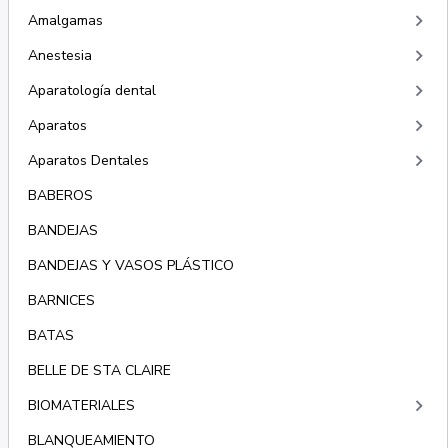
keyboard_arrow_right
Amalgamas
keyboard_arrow_right
Anestesia
keyboard_arrow_right
Aparatología dental
keyboard_arrow_right
Aparatos
keyboard_arrow_right
Aparatos Dentales
BABEROS
BANDEJAS
BANDEJAS Y VASOS PLÁSTICO
BARNICES
BATAS
BELLE DE STA CLAIRE
keyboard_arrow_right
BIOMATERIALES
BLANQUEAMIENTO