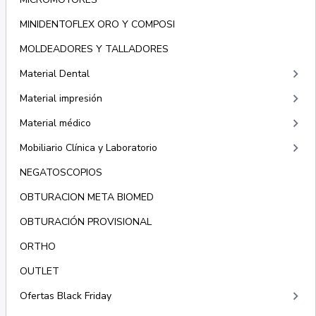
MINIDENTOFLEX ORO Y COMPOSI
MOLDEADORES Y TALLADORES
keyboard_arrow_right
Material Dental
keyboard_arrow_right
Material impresión
keyboard_arrow_right
Material médico
keyboard_arrow_right
Mobiliario Clínica y Laboratorio
NEGATOSCOPIOS
OBTURACION META BIOMED
OBTURACIÓN PROVISIONAL
ORTHO
OUTLET
keyboard_arrow_right
Ofertas Black Friday