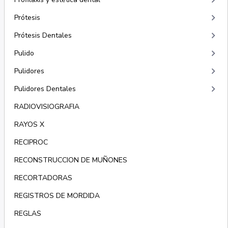
keyboard_arrow_right
keyboard_arrow_right
Prótesis
keyboard_arrow_right
Prótesis Dentales
keyboard_arrow_right
Pulido
keyboard_arrow_right
Pulidores
keyboard_arrow_right
Pulidores Dentales
RADIOVISIOGRAFIA
RAYOS X
RECIPROC
RECONSTRUCCION DE MUÑONES
RECORTADORAS
REGISTROS DE MORDIDA
REGLAS