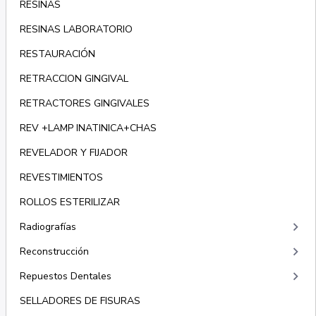
RESINAS
RESINAS LABORATORIO
RESTAURACIÓN
RETRACCION GINGIVAL
RETRACTORES GINGIVALES
REV +LAMP INATINICA+CHAS
REVELADOR Y FIJADOR
REVESTIMIENTOS
ROLLOS ESTERILIZAR
keyboard_arrow_right
Radiografías
keyboard_arrow_right
Reconstrucción
keyboard_arrow_right
Repuestos Dentales
SELLADORES DE FISURAS