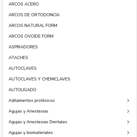
ARCOS ACERO
ARCOS DE ORTODONCIA
ARCOS NATURAL FORM
ARCOS OVOIDE FORM
ASPIRADORES
ATACHES
AUTOCLAVES
AUTOCLAVES Y CHEMICLAVES
AUTOLIGADO
keyboard_arrow_right
Aditamentos protésicos
keyboard_arrow_right
Agujas y Anestesias
keyboard_arrow_right
Agujas y Anestesias Dentales
keyboard_arrow_right
Agujas y biomateriales