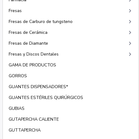
keyboard_arrow_right
keyboard_arrow_right
Fresas
keyboard_arrow_right
Fresas de Carburo de tungsteno
keyboard_arrow_right
Fresas de Cerámica
keyboard_arrow_right
Fresas de Diamante
keyboard_arrow_right
Fresas y Discos Dentales
GAMA DE PRODUCTOS
GORROS
GUANTES DISPENSADORES*
GUANTES ESTÉRILES QUIRÚRGICOS
GUBIAS
GUTAPERCHA CALIENTE
GUTTAPERCHA