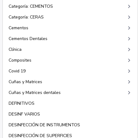
keyboard_arrow_right
Categoría: CEMENTOS
keyboard_arrow_right
Categoría: CERAS
keyboard_arrow_right
Cementos
keyboard_arrow_right
Cementos Dentales
keyboard_arrow_right
Clínica
keyboard_arrow_right
Composites
keyboard_arrow_right
Covid 19
keyboard_arrow_right
Cuñas y Matrices
keyboard_arrow_right
Cuñas y Matrices dentales
DEFINITIVOS
DESINF VARIOS
DESINFECCIÓN DE INSTRUMENTOS
DESINFECCIÓN DE SUPERFICIES