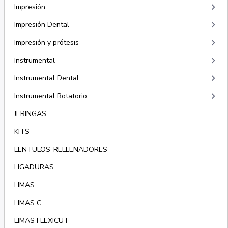
keyboard_arrow_right
Impresión
keyboard_arrow_right
Impresión Dental
keyboard_arrow_right
Impresión y prótesis
keyboard_arrow_right
Instrumental
keyboard_arrow_right
Instrumental Dental
keyboard_arrow_right
Instrumental Rotatorio
JERINGAS
KITS
LENTULOS-RELLENADORES
LIGADURAS
LIMAS
LIMAS C
LIMAS FLEXICUT