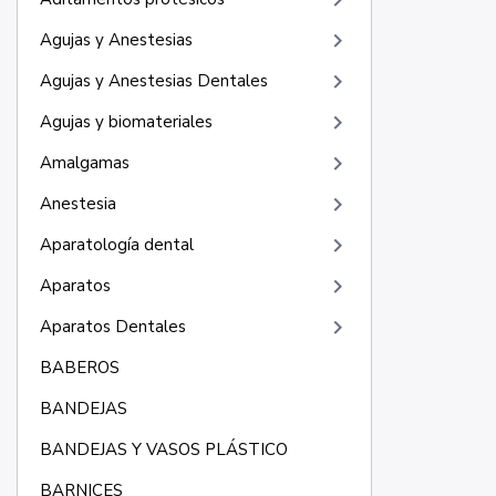
keyboard_arrow_right
keyboard_arrow_right
Agujas y Anestesias
keyboard_arrow_right
Agujas y Anestesias Dentales
keyboard_arrow_right
Agujas y biomateriales
keyboard_arrow_right
Amalgamas
keyboard_arrow_right
Anestesia
keyboard_arrow_right
Aparatología dental
keyboard_arrow_right
Aparatos
keyboard_arrow_right
Aparatos Dentales
BABEROS
BANDEJAS
BANDEJAS Y VASOS PLÁSTICO
BARNICES