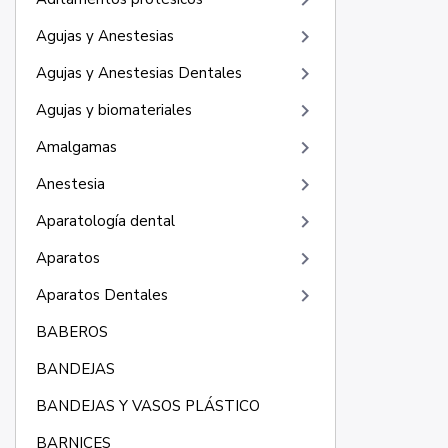
keyboard_arrow_right
keyboard_arrow_right
Agujas y Anestesias
keyboard_arrow_right
Agujas y Anestesias Dentales
keyboard_arrow_right
Agujas y biomateriales
keyboard_arrow_right
Amalgamas
keyboard_arrow_right
Anestesia
keyboard_arrow_right
Aparatología dental
keyboard_arrow_right
Aparatos
keyboard_arrow_right
Aparatos Dentales
BABEROS
BANDEJAS
BANDEJAS Y VASOS PLÁSTICO
BARNICES