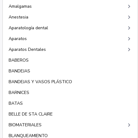
keyboard_arrow_right
Amalgamas
keyboard_arrow_right
Anestesia
keyboard_arrow_right
Aparatología dental
keyboard_arrow_right
Aparatos
keyboard_arrow_right
Aparatos Dentales
BABEROS
BANDEJAS
BANDEJAS Y VASOS PLÁSTICO
BARNICES
BATAS
BELLE DE STA CLAIRE
keyboard_arrow_right
BIOMATERIALES
BLANQUEAMIENTO