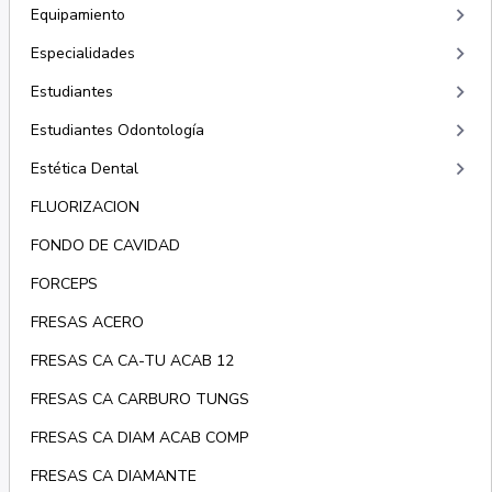
keyboard_arrow_right
Equipamiento
keyboard_arrow_right
Especialidades
keyboard_arrow_right
Estudiantes
keyboard_arrow_right
Estudiantes Odontología
keyboard_arrow_right
Estética Dental
FLUORIZACION
FONDO DE CAVIDAD
FORCEPS
FRESAS ACERO
FRESAS CA CA-TU ACAB 12
FRESAS CA CARBURO TUNGS
FRESAS CA DIAM ACAB COMP
FRESAS CA DIAMANTE