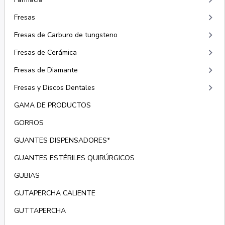
keyboard_arrow_right
keyboard_arrow_right
Fresas
keyboard_arrow_right
Fresas de Carburo de tungsteno
keyboard_arrow_right
Fresas de Cerámica
keyboard_arrow_right
Fresas de Diamante
keyboard_arrow_right
Fresas y Discos Dentales
GAMA DE PRODUCTOS
GORROS
GUANTES DISPENSADORES*
GUANTES ESTÉRILES QUIRÚRGICOS
GUBIAS
GUTAPERCHA CALIENTE
GUTTAPERCHA