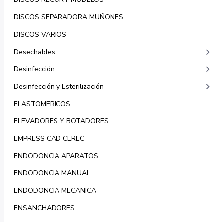
DISCOS SEPARADORA MUÑONES
DISCOS VARIOS
keyboard_arrow_right
Desechables
keyboard_arrow_right
Desinfección
keyboard_arrow_right
Desinfección y Esterilización
ELASTOMERICOS
ELEVADORES Y BOTADORES
EMPRESS CAD CEREC
ENDODONCIA APARATOS
ENDODONCIA MANUAL
ENDODONCIA MECANICA
ENSANCHADORES