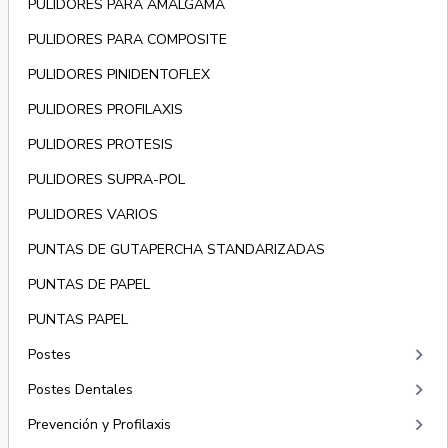
PULIDORES PARA AMALGAMA
PULIDORES PARA COMPOSITE
PULIDORES PINIDENTOFLEX
PULIDORES PROFILAXIS
PULIDORES PROTESIS
PULIDORES SUPRA-POL
PULIDORES VARIOS
PUNTAS DE GUTAPERCHA STANDARIZADAS
PUNTAS DE PAPEL
PUNTAS PAPEL
keyboard_arrow_right
Postes
keyboard_arrow_right
Postes Dentales
keyboard_arrow_right
Prevención y Profilaxis