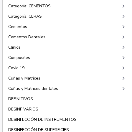
keyboard_arrow_right
Categoría: CEMENTOS
keyboard_arrow_right
Categoría: CERAS
keyboard_arrow_right
Cementos
keyboard_arrow_right
Cementos Dentales
keyboard_arrow_right
Clínica
keyboard_arrow_right
Composites
keyboard_arrow_right
Covid 19
keyboard_arrow_right
Cuñas y Matrices
keyboard_arrow_right
Cuñas y Matrices dentales
DEFINITIVOS
DESINF VARIOS
DESINFECCIÓN DE INSTRUMENTOS
DESINFECCIÓN DE SUPERFICIES