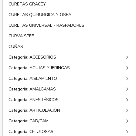
CURETAS GRACEY
CURETAS QUIRURGICA Y OSEA
CURETAS UNIVERSAL - RASPADORES
CURVA SPEE
CUÑAS
keyboard_arrow_right
Categoría: ACCESORIOS
keyboard_arrow_right
Categoría: AGUJAS Y JERINGAS
keyboard_arrow_right
Categoría: AISLAMIENTO
keyboard_arrow_right
Categoría: AMALGAMAS
keyboard_arrow_right
Categoría: ANESTÉSICOS
keyboard_arrow_right
Categoría: ARTICULACIÓN
keyboard_arrow_right
Categoría: CAD/CAM
keyboard_arrow_right
Categoría: CELULOSAS