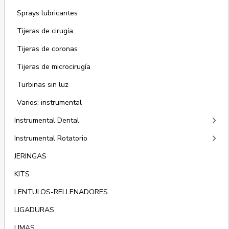
Sprays lubricantes
Tijeras de cirugía
Tijeras de coronas
Tijeras de microcirugía
Turbinas sin luz
Varios: instrumental
keyboard_arrow_right
Instrumental Dental
keyboard_arrow_right
Instrumental Rotatorio
JERINGAS
KITS
LENTULOS-RELLENADORES
LIGADURAS
LIMAS