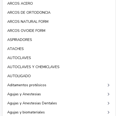
ARCOS ACERO
ARCOS DE ORTODONCIA
ARCOS NATURAL FORM
ARCOS OVOIDE FORM
ASPIRADORES
ATACHES
AUTOCLAVES
AUTOCLAVES Y CHEMICLAVES
AUTOLIGADO
keyboard_arrow_right
Aditamentos protésicos
keyboard_arrow_right
Agujas y Anestesias
keyboard_arrow_right
Agujas y Anestesias Dentales
keyboard_arrow_right
Agujas y biomateriales