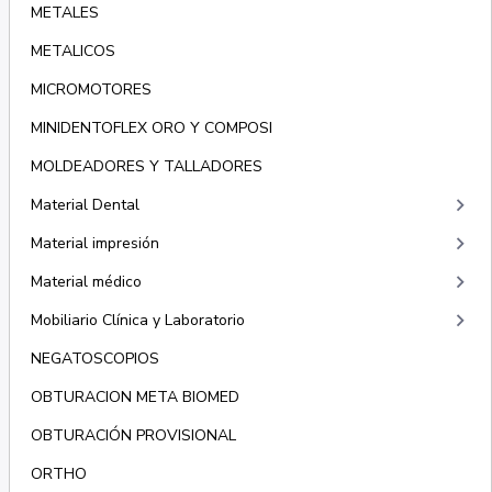
METALES
METALICOS
MICROMOTORES
MINIDENTOFLEX ORO Y COMPOSI
MOLDEADORES Y TALLADORES
keyboard_arrow_right
Material Dental
keyboard_arrow_right
Material impresión
keyboard_arrow_right
Material médico
keyboard_arrow_right
Mobiliario Clínica y Laboratorio
NEGATOSCOPIOS
OBTURACION META BIOMED
OBTURACIÓN PROVISIONAL
ORTHO