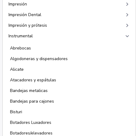
keyboard_arrow_right
Impresión
keyboard_arrow_right
Impresión Dental
keyboard_arrow_right
Impresión y prótesis
keyboard_arrow_right
Instrumental
Abrebocas
Algodoneras y dispensadores
Alicate
Atacadores y espátulas
Bandejas metalicas
Bandejas para cajones
Bisturi
Botadores Luxadores
Botadores/elevadores