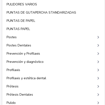
PULIDORES VARIOS
PUNTAS DE GUTAPERCHA STANDARIZADAS
PUNTAS DE PAPEL
PUNTAS PAPEL
keyboard_arrow_right
Postes
keyboard_arrow_right
Postes Dentales
keyboard_arrow_right
Prevención y Profilaxis
keyboard_arrow_right
Prevención y diagnóstico
keyboard_arrow_right
Profilaxis
keyboard_arrow_right
Profilaxis y estética dental
keyboard_arrow_right
Prótesis
keyboard_arrow_right
Prótesis Dentales
keyboard_arrow_right
Pulido