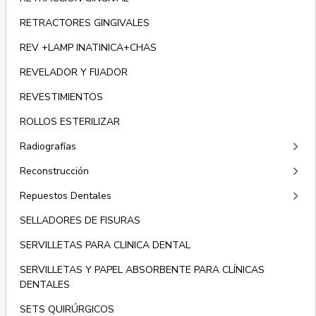
RETRACTORES GINGIVALES
REV +LAMP INATINICA+CHAS
REVELADOR Y FIJADOR
REVESTIMIENTOS
ROLLOS ESTERILIZAR
keyboard_arrow_right
Radiografías
keyboard_arrow_right
Reconstrucción
keyboard_arrow_right
Repuestos Dentales
SELLADORES DE FISURAS
SERVILLETAS PARA CLINICA DENTAL
SERVILLETAS Y PAPEL ABSORBENTE PARA CLÍNICAS
DENTALES
SETS QUIRÚRGICOS