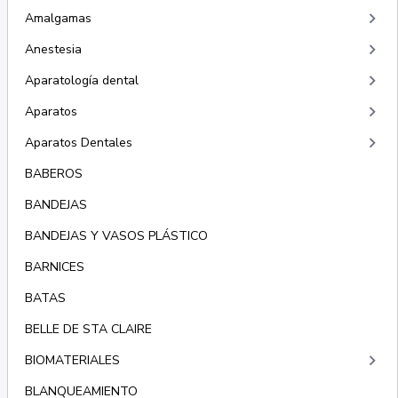
keyboard_arrow_right
Amalgamas
keyboard_arrow_right
Anestesia
keyboard_arrow_right
Aparatología dental
keyboard_arrow_right
Aparatos
keyboard_arrow_right
Aparatos Dentales
BABEROS
BANDEJAS
BANDEJAS Y VASOS PLÁSTICO
BARNICES
BATAS
BELLE DE STA CLAIRE
keyboard_arrow_right
BIOMATERIALES
BLANQUEAMIENTO