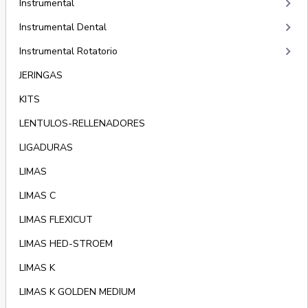
keyboard_arrow_right
Instrumental
keyboard_arrow_right
Instrumental Dental
keyboard_arrow_right
Instrumental Rotatorio
JERINGAS
KITS
LENTULOS-RELLENADORES
LIGADURAS
LIMAS
LIMAS C
LIMAS FLEXICUT
LIMAS HED-STROEM
LIMAS K
LIMAS K GOLDEN MEDIUM