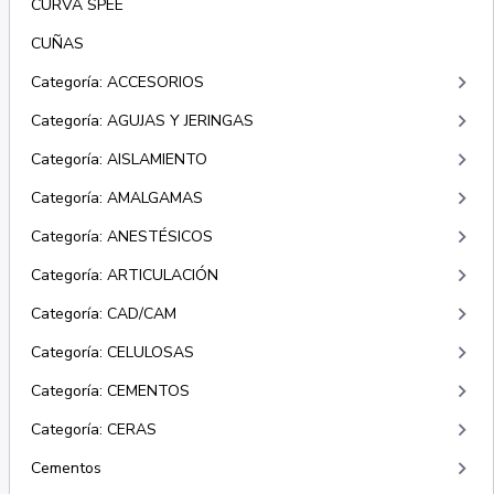
CURVA SPEE
CUÑAS
keyboard_arrow_right
Categoría: ACCESORIOS
keyboard_arrow_right
Categoría: AGUJAS Y JERINGAS
keyboard_arrow_right
Categoría: AISLAMIENTO
keyboard_arrow_right
Categoría: AMALGAMAS
keyboard_arrow_right
Categoría: ANESTÉSICOS
keyboard_arrow_right
Categoría: ARTICULACIÓN
keyboard_arrow_right
Categoría: CAD/CAM
keyboard_arrow_right
Categoría: CELULOSAS
keyboard_arrow_right
Categoría: CEMENTOS
keyboard_arrow_right
Categoría: CERAS
keyboard_arrow_right
Cementos