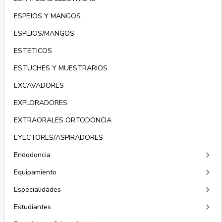
ESPEJOS Y MANGOS
ESPEJOS/MANGOS
ESTETICOS
ESTUCHES Y MUESTRARIOS
EXCAVADORES
EXPLORADORES
EXTRAORALES ORTODONCIA
EYECTORES/ASPIRADORES
keyboard_arrow_right
Endodoncia
keyboard_arrow_right
Equipamiento
keyboard_arrow_right
Especialidades
keyboard_arrow_right
Estudiantes