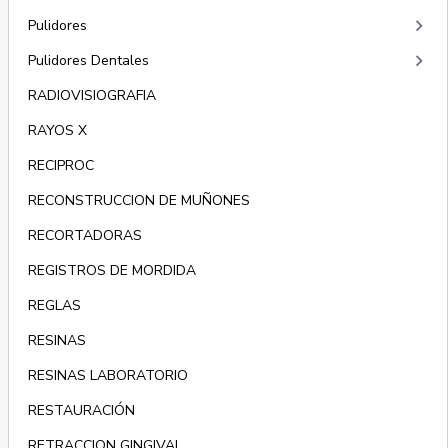
keyboard_arrow_right
Pulidores
keyboard_arrow_right
Pulidores Dentales
RADIOVISIOGRAFIA
RAYOS X
RECIPROC
RECONSTRUCCION DE MUÑONES
RECORTADORAS
REGISTROS DE MORDIDA
REGLAS
RESINAS
RESINAS LABORATORIO
RESTAURACIÓN
RETRACCION GINGIVAL